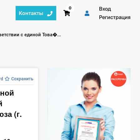
0
Вход
Контакты
Регистрация
етствии с единой Това�...
rd
Сохранить
иной
й
за (г.