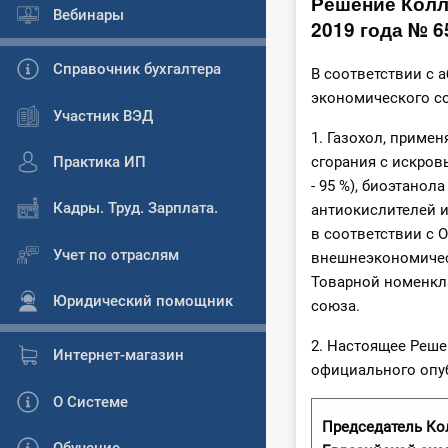
Решение Колл
Вебинары
2019 года № 6
Справочник бухгалтера
В соответствии с 
экономического с
Участник ВЭД
1. Газохол, приме
Практика ИП
сгорания с искро
- 95 %), биоэтанол
Кадры. Труд. Зарплата.
антиокислителей и
в соответствии с
Учет по отраслям
внешнеэкономичес
Товарной номенкл
Юридический помощник
союза.
2. Настоящее Реше
Интернет-магазин
официального опу
О Системе
Председатель Ко