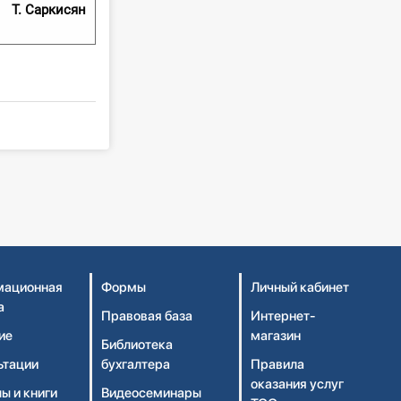
Т. Саркисян
ационная
Формы
Личный кабинет
а
Правовая база
Интернет-
ие
магазин
Библиотека
ьтации
бухгалтера
Правила
оказания услуг
ы и книги
Видеосеминары