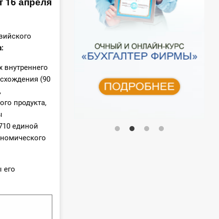
 16 апреля
азийского
:
х внутреннего
схождения (90
,
го продукта,
ы
710 единой
ономического
ы его