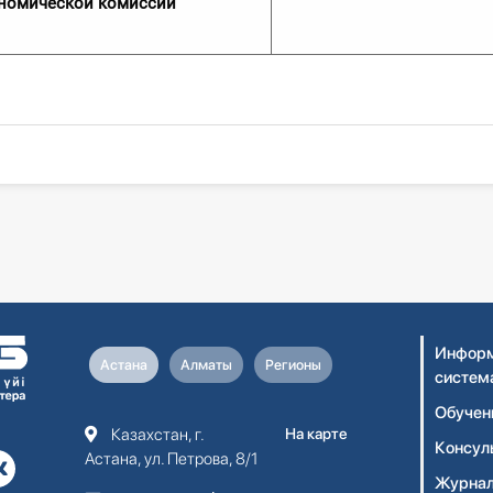
ономической комиссии
Информ
Астана
Алматы
Регионы
систем
Обучен
Казахстан, г.
На карте
Консул
Астана, ул. Петрова, 8/1
Журнал