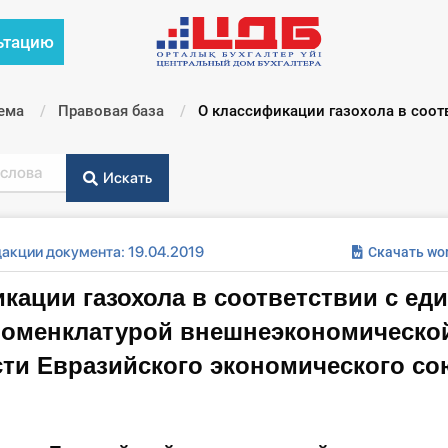
ьтацию
ема
Правовая база
Текущий:
О классификации газохола в соотв
Искать
акции документа: 19.04.2019
Скачать wo
кации газохола в соответствии с ед
номенклатурой внешнеэкономическо
ти Евразийского экономического сою