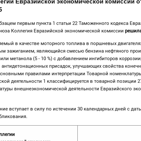
егии Евразийской экономической комиссии от
5
абзацем первым пункта 1 статьи 22 Таможенного кодекса Евр
оюза Коллегия Евразийской экономической комиссии
решила
няемый в качестве моторного топлива в поршневых двигателя
вым зажиганием, являющийся смесью бензина нефтяного прои
а или метанола (5 - 10 %) с добавлением ингибиторов коррозии
 антидетонационных присадок, улучшающих свойства конечно
 Основными правилами интерпретации Товарной номенклатур
кой деятельности 1 классифицируется в товарной позиции 2
атуры внешнеэкономической деятельности Евразийского эк
ние вступает в силу по истечении 30 календарных дней с дат
бликования.
ллегии