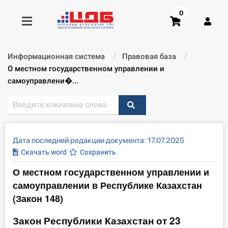
0
Информационная система
Правовая база
Получить консультацию
Текущий:
О местном государственном управлении и
самоуправлени�...
Купить доступ
Главная ИС
Дата последней редакции документа: 17.07.2025
Формы
Скачать word
Сохранить
О местном государственном управлении и
Консультации
самоуправлении в Республике Казахстан
Правовая база
(Закон 148)
Закон Республики Казахстан от 23
Библиотека бухгалтера