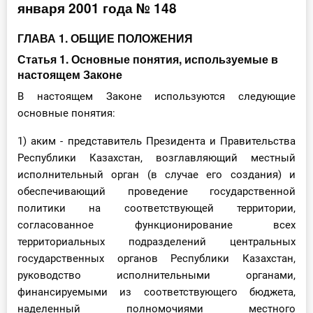
января 2001 года № 148
Инструменты
ГЛАВА 1. ОБЩИЕ ПОЛОЖЕНИЯ
Вебинары
Статья 1. Основные понятия, используемые в
настоящем Законе
Справочник бухгалтера
В настоящем Законе используются следующие
основные понятия:
Участник ВЭД
1) аким - представитель Президента и Правительства
Практика ИП
Республики Казахстан, возглавляющий местный
исполнительный орган (в случае его создания) и
Кадры. Труд. Зарплата.
обеспечивающий проведение государственной
политики на соответствующей территории,
Учет по отраслям
согласованное функционирование всех
территориальных подразделений центральных
Юридический помощник
государственных органов Республики Казахстан,
руководство исполнительными органами,
Интернет-магазин
финансируемыми из соответствующего бюджета,
наделенный полномочиями местного