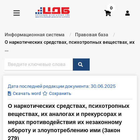
0
Информационная система
Правовая база
Получить консультацию
Текущий:
О наркотических средствах, психотропных веществах, их
...
Купить доступ
Главная ИС
Дата последней редакции документа: 30.06.2025
Формы
Скачать word
Сохранить
О наркотических средствах, психотропных
Консультации
веществах, их аналогах и прекурсорах и
Правовая база
мерах противодействия их незаконному
обороту и злоупотреблению ими (Закон
Библиотека бухгалтера
279)