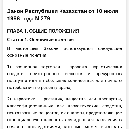
Инструменты
Закон Республики Казахстан от 10 июля
1998 года N 279
Вебинары
ГЛАВА 1. ОБЩИЕ ПОЛОЖЕНИЯ
Справочник бухгалтера
Статья 1. Основные понятия
В настоящем Законе используются следующие
Участник ВЭД
основные понятия:
Практика ИП
1) розничная торговля - продажа наркотических
средств, психотропных веществ и прекурсоров
Кадры. Труд. Зарплата.
поштучно или в небольших количествах для личного
потребления по рецепту врача;
Учет по отраслям
2) наркотики – растения, вещества или препараты,
Юридический помощник
классифицированные как наркотические средства,
психотропные вещества, их аналоги, представляющие
потенциальную опасность для здоровья населения в
Интернет-магазин
связи с последствиями, которые может вызывать