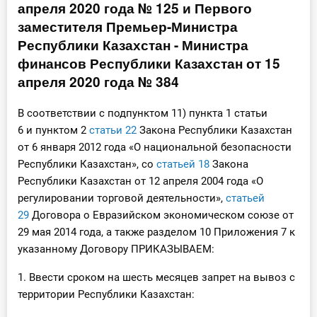
апреля 2020 года № 125 и Первого
Инструменты
заместителя Премьер-Министра
Республики Казахстан - Министра
Вебинары
финансов Республики Казахстан от 15
апреля 2020 года № 384
Справочник бухгалтера
В соответствии с подпунктом 11) пункта 1 статьи
Участник ВЭД
6 и пунктом 2
статьи 22
Закона Республики Казахстан
от 6 января 2012 года «О национальной безопасности
Практика ИП
Республики Казахстан», со
статьей 18
Закона
Республики Казахстан от 12 апреля 2004 года «О
Кадры. Труд. Зарплата.
регулировании торговой деятельности»,
статьей
29
Договора о Евразийском экономическом союзе от
Учет по отраслям
29 мая 2014 года, а также разделом 10 Приложения 7 к
указанному Договору ПРИКАЗЫВАЕМ:
Юридический помощник
1. Ввести сроком на шесть месяцев запрет на вывоз с
территории Республики Казахстан:
Интернет-магазин