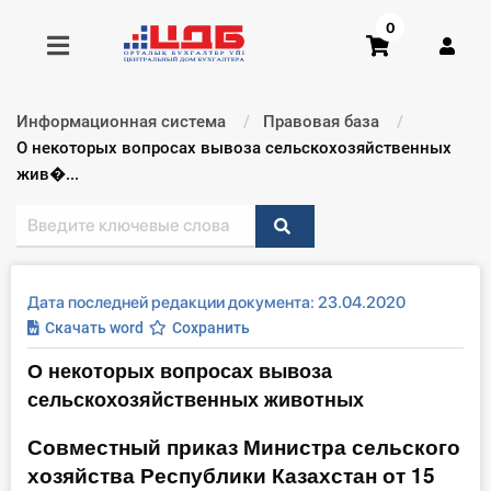
0
Информационная система
Правовая база
Получить консультацию
Текущий:
О некоторых вопросах вывоза сельскохозяйственных
жив�...
Купить доступ
Главная ИС
Дата последней редакции документа: 23.04.2020
Формы
Скачать word
Сохранить
О некоторых вопросах вывоза
Консультации
сельскохозяйственных животных
Правовая база
Совместный приказ Министра сельского
хозяйства Республики Казахстан от 15
Библиотека бухгалтера