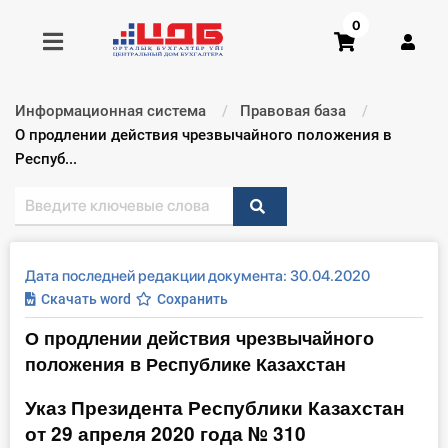
0
Информационная система
Правовая база
Получить консультацию
Текущий:
О продлении действия чрезвычайного положения в
Респуб...
Купить доступ
Главная ИС
Дата последней редакции документа: 30.04.2020
Формы
Скачать word
Сохранить
О продлении действия чрезвычайного
Консультации
положения в Республике Казахстан
Правовая база
Указ Президента Республики Казахстан
от 29 апреля 2020 года № 310
Библиотека бухгалтера