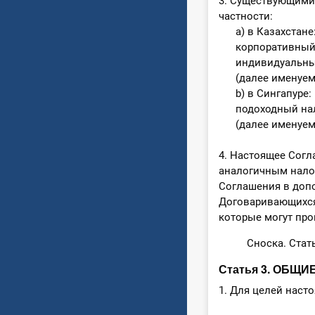
3. Существующими 
частности:
a) в Казахстане
корпоративный п
индивидуальный
(далее именуемые
b) в Сингапуре:
подоходный на
(далее именуемый
4. Настоящее Сог
аналогичным налог
Соглашения в доп
Договаривающихся 
которые могут про
Сноска. Стат
Статья 3. ОБЩ
1. Для целей наст