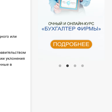
дного или
равительством
нии уклонения
анные в