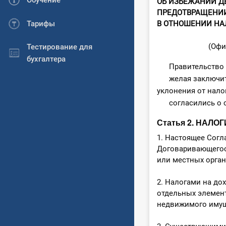
Обучение
ОБ ИЗБЕЖАНИИ Д
ПРЕДОТВРАЩЕНИ
Тарифы
В ОТНОШЕНИИ НА
(Офи
Тестирование для
бухгалтера
Правительство Ре
желая заключить 
уклонения от нало
согласились о 
Статья 2. НАЛ
1. Настоящее Согл
Договаривающегос
или местных орган
2. Налогами на до
отдельных элемент
недвижимого имущ