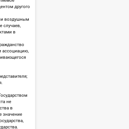
вляемое
ентом другого
или воздушным
 случаев,
ктами в
гражданство
и ассоциацию,
аривающегося
едставителя;
я.
Государством
ста не
ства в
е значение
осударства,
дарства.