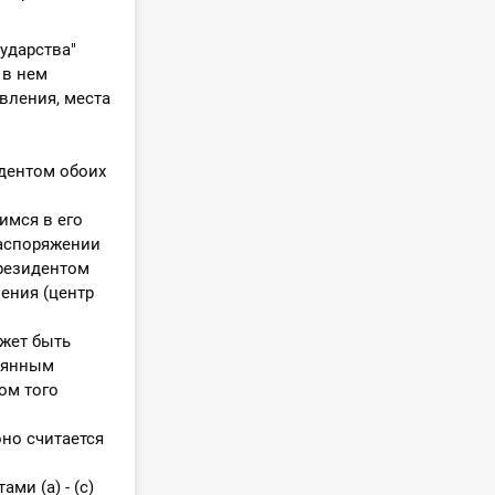
ударства"
 в нем
вления, места
идентом обоих
имся в его
распоряжении
резидентом
ения (центр
жет быть
тоянным
ом того
но считается
ми (а) - (с)