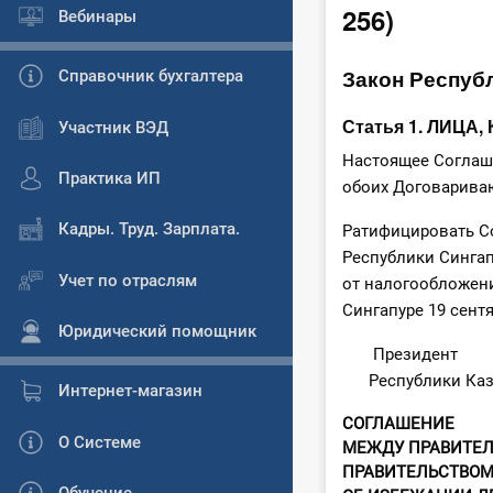
256)
Вебинары
Закон Республ
Справочник бухгалтера
Статья 1. ЛИЦ
Участник ВЭД
Настоящее Соглаше
Практика ИП
обоих Договарива
Кадры. Труд. Зарплата.
Ратифицировать С
Республики Синга
Учет по отраслям
от налогообложени
Сингапуре 19 сентя
Юридический помощник
Президент
Республики Каз
Интернет-магазин
СОГЛАШЕНИЕ
О Системе
МЕЖДУ ПРАВИТЕЛ
ПРАВИТЕЛЬСТВОМ