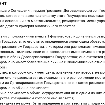
ДЕНТ
оящего Соглашения, термин "резидент Договаривающегося Гос
цо, которое по законодательству этого Государства подлежит
а основании его местожительства, резидентства, места упра
го другого критерия аналогичного характера.
ствии с положениями пункта 1 физическое лицо является рез
Государств, то его статус определяется следующим образом:
резидентом Государства, в котором оно располагает имеющ
тоянным жилищем; если оно располагает имеющимся в его 
ем в обоих Договаривающихся Государствах, оно считается 
тором оно имеет более тесные личные и экономические отнош
ов);
во, в котором оно имеет центр жизненных интересов, не мо
сли оно не располагает имеющимся в его распоряжении пос
м из Договаривающихся Государств, оно считается резидент
тором оно обычно проживает;
о проживает в обоих Государствах или ни в одном из них, о
рства, гражданином которого оно является;
зидента не может быть определен в соответствии с подпункта