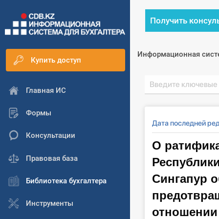
Получить консул
Информационная сист
Купить доступ
Главная ИС
Формы
Дата последней ре
Консультации
О ратифик
Республики
Правовая база
Сингапур о
Библиотека бухгалтера
предотвра
Инструменты
отношении 