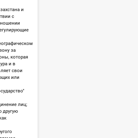
захстана и
твии с
тношении
регулирующие
географическом
зону за
оны, которая
ура и в
вляет свои
ющих или
сударство"
инение лиц;
ю другую
как
угого