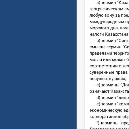
a) термин "Казахс
географическом см
любую зону за пре
международным пр
морского дна, поч
налоги Казахстана
b) термин "Сингап
смысле термин "Си
пределами террито
могла или может б
соответствии с ме
суверенные права 
несуществующих;
c) термины "Дого
означают Казахста
d) термин "лицо"
е) термин "компа
экономическую еди
корпоративное об
f) термины "пред