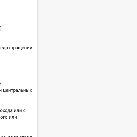
)
редотвращении
и
и центральных
охода или с
ого или