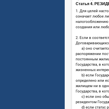
Статья 4. РЕЗИ
1. Для целей наст
означает любое ли
налогообложению н
создания или любо
2. Если в соответ
Договаривающихся 
a) оно считается 
распоряжении пос
постоянным жилищ
Государства, в ко
жизненных интерес
b) если Государст
определено или е
жилищем ни в одно
Государства, в ко
c) если оно обычн
резидентом Госуда
d) если статус ре