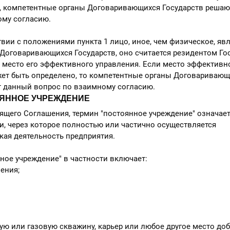
а, компетентные органы Договаривающихся Государств реша
ому согласию.
твии с положениями пункта 1 лицо, иное, чем физическое, яв
Договаривающихся Государств, оно считается резидентом Гос
 место его эффективного управления. Если место эффективн
жет быть определено, то компетентные органы Договаривающ
т данный вопрос по взаимному согласию.
ТОЯННОЕ УЧРЕЖДЕНИЕ
оящего Соглашения, термин "постоянное учреждение" означае
и, через которое полностью или частично осуществляется
ая деятельность предприятия.
нное учреждение" в частности включает:
ения;
ю или газовую скважину, карьер или любое другое место до