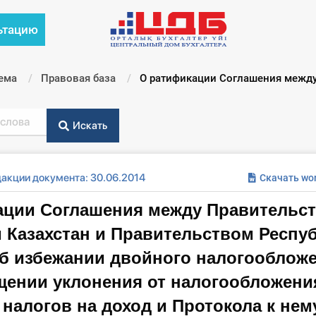
ьтацию
ема
Правовая база
Текущий:
О ратификации Соглашения между
Искать
дакции документа: 30.06.2014
Скачать wo
ации Соглашения между Правительс
 Казахстан и Правительством Респу
б избежании двойного налогообложе
щении уклонения от налогообложени
налогов на доход и Протокола к нем