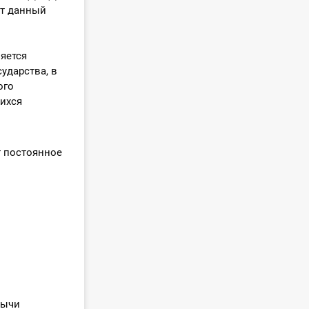
ют данный
ляется
ударства, в
ого
ихся
т постоянное
бычи