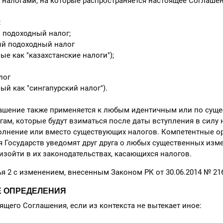
налогами, на которые распространяется настоящее Соглашен
:
одоходный налог;
 подоходный налог
 как "казахстанские налоги");
лог
 как "сингапурский налог").
лашение также применяется к любым идентичным или по суще
ам, которые будут взиматься после даты вступления в силу 
олнение или вместо существующих налогов. Компетентные о
Государств уведомят друг друга о любых существенных изме
изойти в их законодательствах, касающихся налогов.
ья 2 с изменением, внесенным Законом РК от 30.06.2014 № 216
ИЕ ОПРЕДЕЛЕНИЯ
оящего Соглашения, если из контекста не вытекает иное: