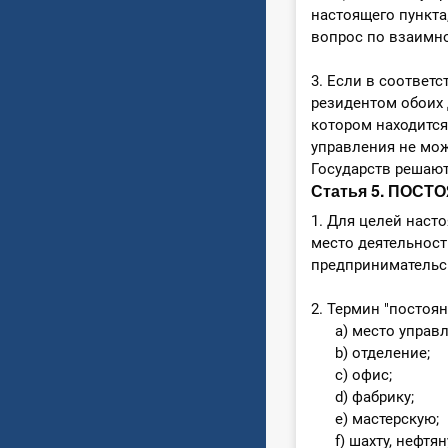
настоящего пункт
вопрос по взаимн
3. Если в соответс
резидентом обоих 
котором находится
управления не мо
Государств решаю
Статья 5. ПОС
1. Для целей наст
место деятельност
предпринимательск
2. Термин "постоя
a) место управл
b) отделение;
c) офис;
d) фабрику;
e) мастерскую;
f) шахту, нефтяну