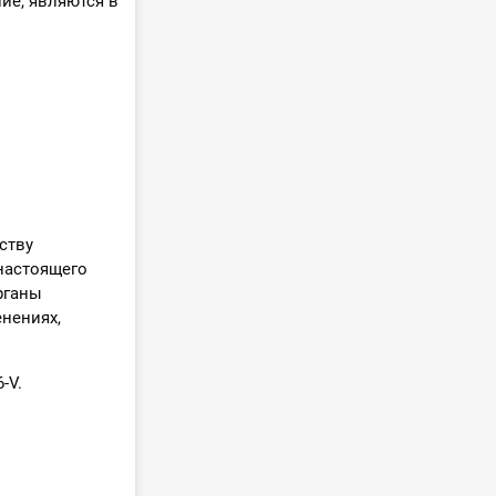
ие, являются в
ству
настоящего
рганы
нениях,
-V.