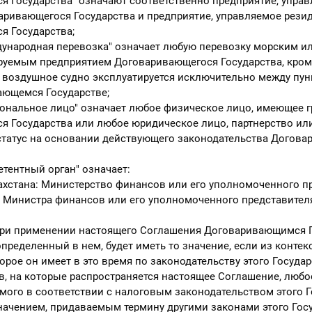
 Государства" означают соответственно предприятие, упра
ривающегося Государства и предприятие, управляемое резид
я Государства;
народная перевозка" означает любую перевозку морским 
руемым предприятием Договаривающегося Государства, кроме
 воздушное судно эксплуатируется исключительно между пун
ающемся Государстве;
нальное лицо" означает любое физическое лицо, имеющее 
 Государства или любое юридическое лицо, партнерство ил
статус на основании действующего законодательства Догов
тентный орган" означает:
хстана: Министерство финансов или его уполномоченного пр
 Министра финансов или его уполномоченного представител
 при применении настоящего Соглашения Договаривающимся 
пределенный в нем, будет иметь то значение, если из контек
орое он имеет в это время по законодательству этого Государ
, на которые распространяется настоящее Соглашение, любо
мого в соответствии с налоговым законодательством этого Г
начением, придаваемым термину другими законами этого Госу