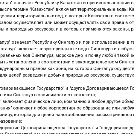
тан" означает Республику Казахстан и при использовании в
ысле термин "Казахстан" включает территориальные воды Ка
делами территориальных вод, в которых Казахстан в соответс
авом осуществляет или может осуществлять свои права в о
вы и природных ресурсов, и в которых применяются законы, 
;
ур" означает Республику Сингапур и при использовании в 
нгапур" включает территориальные воды Сингапура и любую 
риальных вод Сингапура, морское дно и почву любой такой з
ыть установлена в соответствии с законодательством Сингап
ждународным правом как зона, на которой Сингапур осущест
для целей разведки и добычи природных ресурсов, существу
варивающееся Государство" и "другое Договаривающееся Го
н или Сингапур в зависимости от контекста;
 включает физическое лицо, компанию и любое другое объед
ния" означает любое корпоративное образование или любу
ницу, которая для целей налогообложения рассматривается 
разование;
приятие Договаривающегося Государства" и "предприятие др