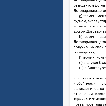
Договаривающегося
резидентом Догова
Договаривающегос
g) термин "между
судном, эксплуати
когда морское или
другом Договарив
h) термин "нацио
Договаривающегося
получивших свой 
Государства;
i) термин "компе
(i) в случае Каза
(ii) в Сингапуре:
2. В любое время
любой термин, не о
вытекает иное, кот
отношении налогов
термина, применяе
превалирует над з