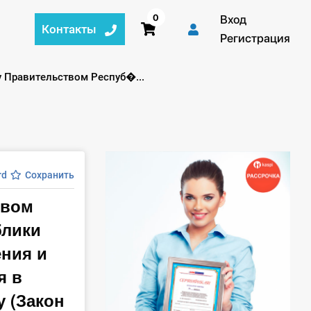
0
Вход
Контакты
Регистрация
 Правительством Респуб�...
rd
Сохранить
твом
блики
ния и
я в
у (Закон