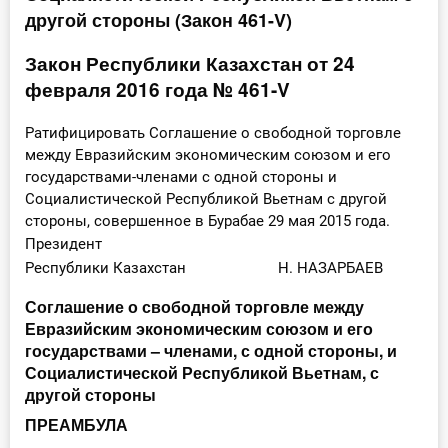
другой стороны (Закон 461-V)
Инструменты
Закон Республики Казахстан от 24
Вебинары
февраля 2016 года № 461-V
Справочник бухгалтера
Ратифицировать Соглашение о свободной торговле
между Евразийским экономическим союзом и его
Участник ВЭД
государствами-членами с одной стороны и
Социалистической Республикой Вьетнам с другой
стороны, совершенное в Бурабае 29 мая 2015 года.
Практика ИП
Президент
Республики Казахстан Н. НАЗАРБАЕВ
Кадры. Труд. Зарплата.
Соглашение о свободной торговле между
Учет по отраслям
Евразийским экономическим союзом и его
государствами – членами, с одной стороны, и
Юридический помощник
Социалистической Республикой Вьетнам, с
другой стороны
Интернет-магазин
ПРЕАМБУЛА