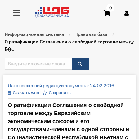
0
Информационная система
Правовая база
Получить консультацию
Текущий:
О ратификации Соглашения о свободной торговле между
Е�...
Купить доступ
Главная ИС
Дата последней редакции документа: 24.02.2016
Формы
Скачать word
Сохранить
О ратификации Соглашения о свободной
Консультации
торговле между Евразийским
Правовая база
экономическим союзом и его
государствами-членами с одной стороны и
Библиотека бухгалтера
Социалистической Республикой Вьетнам с