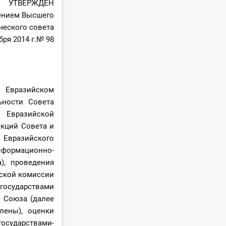
УТВЕРЖДЕН
ением Высшего
ческого совета
бря 2014 г.№ 98
 Евразийском
ьности Совета
 Евразийской
нкций Совета и
 Евразийского
нформационно-
), проведения
ской комиссии
 государствами
 Союза (далее
лены), оценки
осударствами-