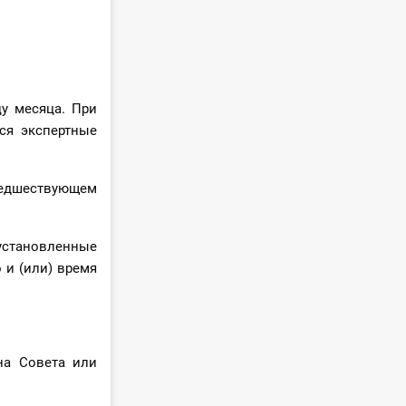
цу месяца. При
ся экспертные
предшествующем
 установленные
 и (или) время
на Совета или