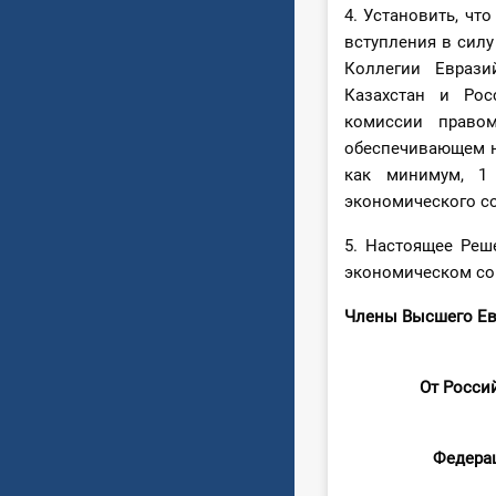
4. Установить, чт
вступления в силу
Коллегии Еврази
Казахстан и Рос
комиссии право
обеспечивающем не
как минимум, 1 
экономического с
5. Настоящее Реш
экономическом сою
Члены Высшего Ев
От 
От Росси
Бела
Федера