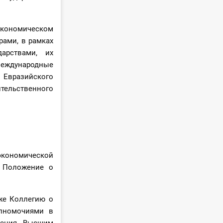
 экономическом
рами, в рамках
арствами, их
международные
 Евразийского
тельственного
 экономической
 Положение о
кже Коллегию о
олномочиями в