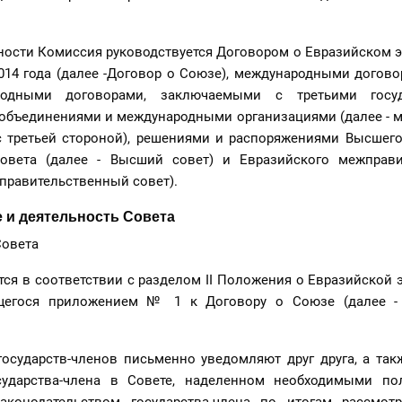
ьности Комиссия руководствуется Договором о Евразийском
014 года (далее -Договор о Союзе), международными догово
родными договорами, заключаемыми с третьими госуд
объединениями и международными организациями (далее - 
 третьей стороной), решениями и распоряжениями Высшего
овета (далее - Высший совет) и Евразийского межправи
правительственный совет).
е и деятельность Совета
Совета
тся в соответствии с разделом II Положения о Евразийской
щегося приложением № 1 к Договору о Союзе (далее -
государств-членов письменно уведомляют друг друга, а та
осударства-члена в Совете, наделенном необходимыми п