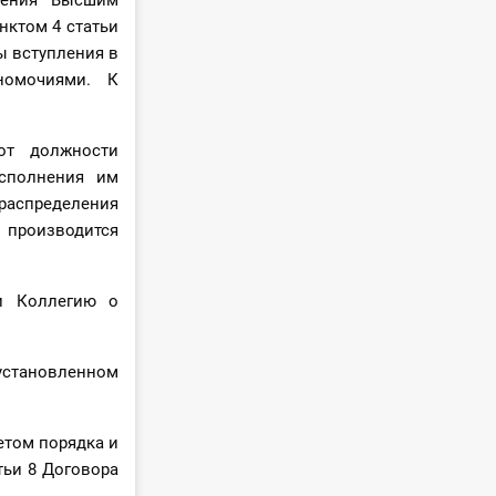
трения Высшим
нктом 4 статьи
ы вступления в
номочиями. К
 от должности
исполнения им
распределения
 производится
 и Коллегию о
 установленном
етом порядка и
тьи 8 Договора