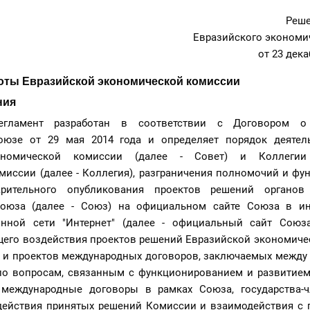
Реш
Евразийского экономи
от 23 дека
ты Евразийской экономической комиссии
ния
егламент разработан в соответствии с Договором о
оюзе от 29 мая 2014 года и определяет порядок деятел
ономической комиссии (далее - Совет) и Коллегии
иссии (далее - Коллегия), разграничения полномочий и фу
арительного опубликования проектов решений органов
союза (далее - Союз) на официальном сайте Союза в и
нной сети "Интернет" (далее - официальный сайт Союза
щего воздействия проектов решений Евразийской экономиче
) и проектов международных договоров, заключаемых между
по вопросам, связанным с функционированием и развитием
 международные договоры в рамках Союза, государства-ч
действия принятых решений Комиссии и взаимодействия с г