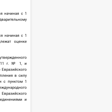
я начиная с 1
едварительному
я начиная с 1
лежат оценке
утвержденного
011 г. № 1, и
о Евразийского
упления в силу
и с пунктом 1
международного
 Евразийского
ъединениями и