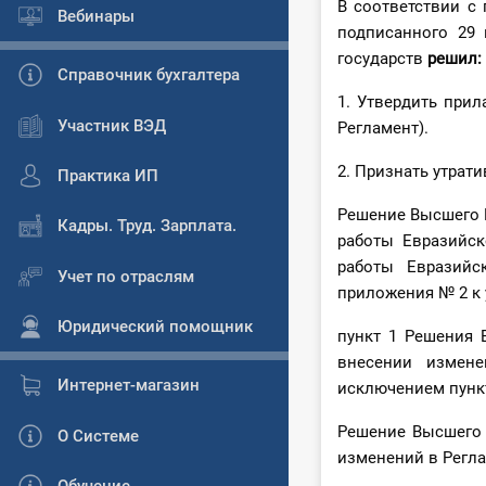
В соответствии с
Вебинары
подписанного 29 
государств
решил:
Справочник бухгалтера
1. Утвердить при
Участник ВЭД
Регламент).
2. Признать утрат
Практика ИП
Решение Высшего Е
Кадры. Труд. Зарплата.
работы Евразийск
работы Евразийс
Учет по отраслям
приложения № 2 к 
Юридический помощник
пункт 1 Решения 
внесении измене
Интернет-магазин
исключением пункт
Решение Высшего 
О Системе
изменений в Регл