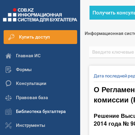
Получить консул
Информационная сист
Купить доступ
Главная ИС
Формы
Дата последней ре
Консультации
О Регламен
комиссии (
Правовая база
Библиотека бухгалтера
Решение Высш
2014 года № 9
Инструменты