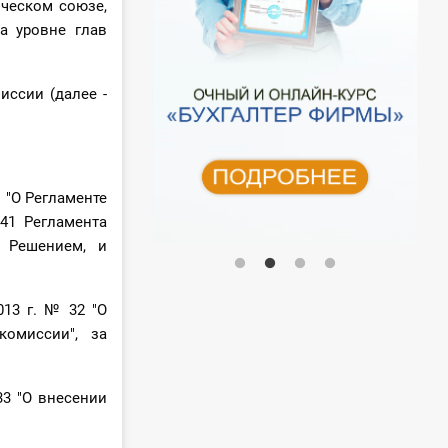
ческом союзе,
а уровне глав
иссии (далее -
 "О Регламенте
41 Регламента
м Решением, и
13 г. № 32 "О
омиссии", за
33 "О внесении