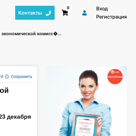
0
Вход
Контакты
Регистрация
й экономической комисс�...
rd
Сохранить
кой
23 декабря