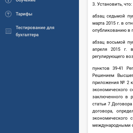
Обучение
3. Установить, что:
Тарифы
абзац седьмой пу
марта 2015 г. в о
Тестирование для
опубликованию в п
бухгалтера
абзац восьмой пу
апреля 2015 г. 
регулирующего воз
пунктов 39-41 Ре
Решением Высшег
приложения № 2 к
экономического с
заключенного в р
статьи 7 Договора
договора, опред
экономического с
международными о