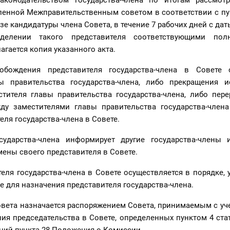
законодательством государства-члена по итогам рассмо
ленной Межправительственным советом в соответствии с пу
зе кандидатуры члена Совета, в течение 7 рабочих дней с дат
делении такого представителя соответствующими пол
гается копия указанного акта.
обождения представителя государства-члена в Совете
ы правительства государства-члена, либо прекращения 
тителя главы правительства государства-члена, либо пере
ду заместителями главы правительства государства-члена
еля государства-члена в Совете.
сударства-члена информирует другие государства-члены
ены своего представителя в Совете.
еля государства-члена в Совете осуществляется в порядке,
 для назначения представителя государства-члена.
овета назначается распоряжением Совета, принимаемым с уч
ия председательства в Совете, определенных пунктом 4 ста