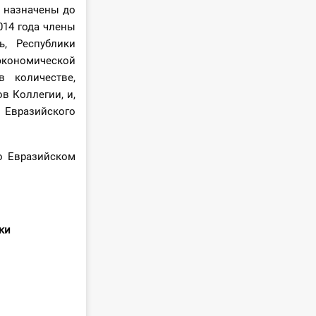
и назначены до
014 года члены
ь, Республики
экономической
 количестве,
в Коллегии, и,
Евразийского
о Евразийском
спублики
ахстан