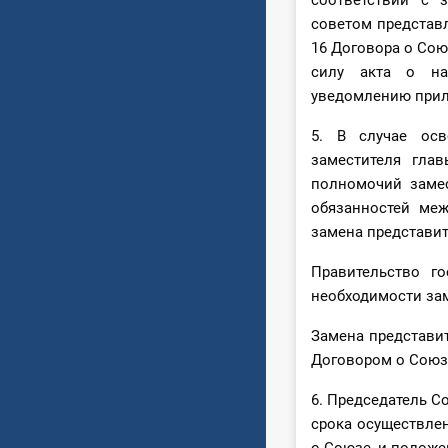
соответствии с 
советом представ
16 Договора о Сою
силу акта о на
уведомлению прила
5. В случае осв
заместителя глав
полномочий замес
обязанностей меж
замена представит
Правительство го
необходимости зам
Замена представит
Договором о Союзе
6. Председатель С
срока осуществлен