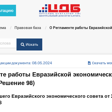
ьтацию
ема
Правовая база
Текущий:
О Регламенте работы Евразийско
Искать
дакции документа: 08.05.2024
Скачать wo
те работы Евразийской экономичес
Решение 98)
его Евразийского экономического совета от 
8