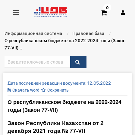
0
Информационная система
Правовая база
Получить консультацию
Текущий:
О республиканском бюджете на 2022-2024 годы (Закон
77-VII)...
Купить доступ
Главная ИС
Дата последней редакции документа: 12.05.2022
Формы
Скачать word
Сохранить
О республиканском бюджете на 2022-2024
Консультации
годы (Закон 77-VII)
Правовая база
Закон Республики Казахстан от 2
декабря 2021 года № 77-VII
Библиотека бухгалтера