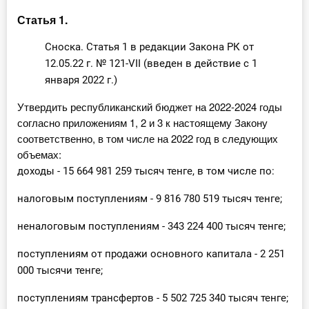
Статья 1.
Инструменты
Сноска. Статья 1 в редакции Закона РК от
Вебинары
12.05.22 г. № 121-VII (введен в действие с 1
января 2022 г.)
Справочник бухгалтера
Утвердить республиканский бюджет на 2022-2024 годы
согласно приложениям 1, 2 и 3 к настоящему Закону
Участник ВЭД
соответственно, в том числе на 2022 год в следующих
объемах:
Практика ИП
доходы - 15 664 981 259 тысяч тенге, в том числе по:
Кадры. Труд. Зарплата.
налоговым поступлениям - 9 816 780 519 тысяч тенге;
Учет по отраслям
неналоговым поступлениям - 343 224 400 тысяч тенге;
Юридический помощник
поступлениям от продажи основного капитала - 2 251
000 тысячи тенге;
Интернет-магазин
поступлениям трансфертов - 5 502 725 340 тысяч тенге;