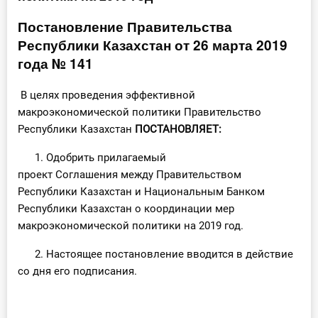
Инструменты
Постановление Правительства
Республики Казахстан от 26 марта 2019
Вебинары
года № 141
Справочник бухгалтера
В целях проведения эффективной
макроэкономической политики Правительство
Участник ВЭД
Республики Казахстан
ПОСТАНОВЛЯЕТ:
1. Одобрить прилагаемый
Практика ИП
проект Соглашения между Правительством
Кадры. Труд. Зарплата.
Республики Казахстан и Национальным Банком
Республики Казахстан о координации мер
Учет по отраслям
макроэкономической политики на 2019 год.
2. Настоящее постановление вводится в действие
Юридический помощник
со дня его подписания.
Интернет-магазин