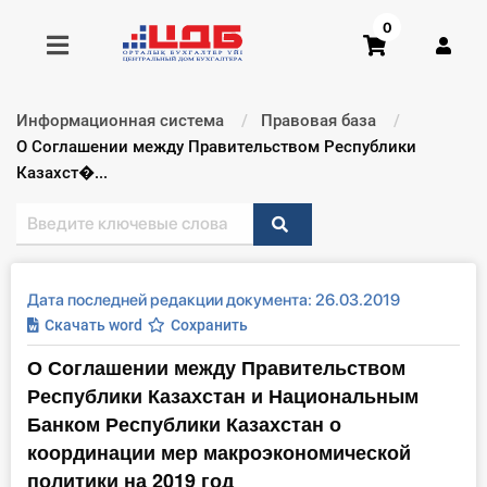
0
Информационная система
Правовая база
Получить консультацию
Текущий:
О Соглашении между Правительством Республики
Казахст�...
Купить доступ
Главная ИС
Дата последней редакции документа: 26.03.2019
Формы
Скачать word
Сохранить
О Соглашении между Правительством
Консультации
Республики Казахстан и Национальным
Правовая база
Банком Республики Казахстан о
координации мер макроэкономической
Библиотека бухгалтера
политики на 2019 год