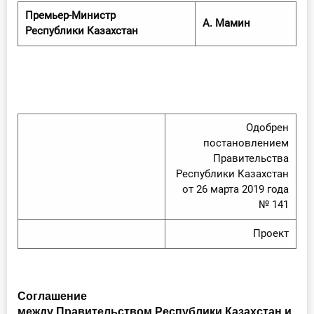
О Системе
Премьер-Министр
А. Мамин
Республики Казахстан
Обучение
Тарифы
Тестирование для
бухгалтера
Одобрен
постановлением
Правительства
Республики Казахстан
от 26 марта 2019 года
№ 141
Проект
Соглашение
между Правительством Республики Казахстан и