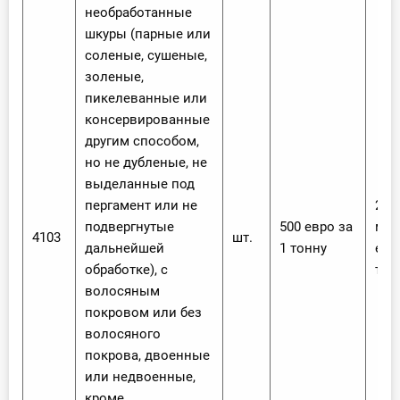
необработанные
шкуры (парные или
соленые, сушеные,
золеные,
пикелеванные или
консервированные
другим способом,
но не дубленые, не
выделанные под
пергамент или не
20 %
подвергнутые
500 евро за
мен
4103
шт.
дальнейшей
1 тонну
евр
обработке), с
тон
волосяным
покровом или без
волосяного
покрова, двоенные
или недвоенные,
кроме