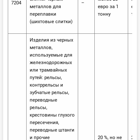
7204
–
металлов для
евро за 1
евр
переплавки
тонну
тон
(шихтовые слитки)
Изделия из черных
металлов,
используемые для
железнодорожных
или трамвайных
путей: рельсы,
контррельсы и
зубчатые рельсы,
переводные
рельсы,
крестовины глухого
пересечения,
переводные штанги
и прочие
20 %, но не
20 %