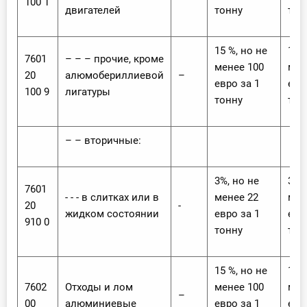
100 1
двигателей
тонну
тон
15 %, но не
15 %
7601
– – – прочие, кроме
менее 100
мен
20
алюмобериллиевой
–
евро за 1
евр
100 9
лигатуры
тонну
тон
– – вторичные:
3%, но не
3%,
7601
- - - в слитках или в
менее 22
мен
20
-
жидком состоянии
евро за 1
евр
910 0
тонну
тон
15 %, но не
15 %
7602
Отходы и лом
менее 100
мен
–
00
алюминиевые
евро за 1
евр