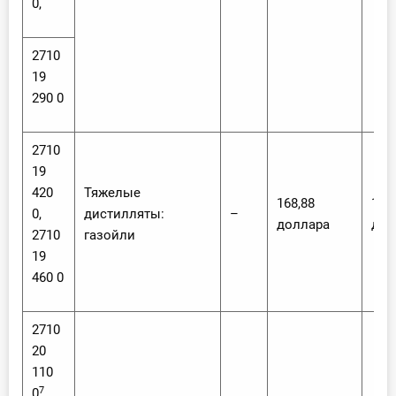
0,
2710
19
290 0
2710
19
420
Тяжелые
168,88
168
0,
дистилляты:
–
доллара
дол
2710
газойли
19
460 0
2710
20
110
7
0
,