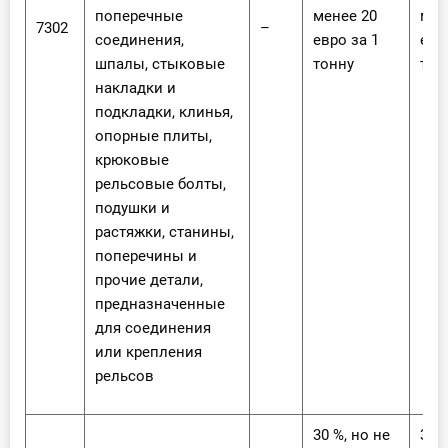
поперечные
менее 20
мен
7302
–
соединения,
евро за 1
евр
шпалы, стыковые
тонну
тон
накладки и
подкладки, клинья,
опорные плиты,
крюковые
рельсовые болты,
подушки и
растяжки, станины,
поперечины и
прочие детали,
предназначенные
для соединения
или крепления
рельсов
30 %, но не
30 %