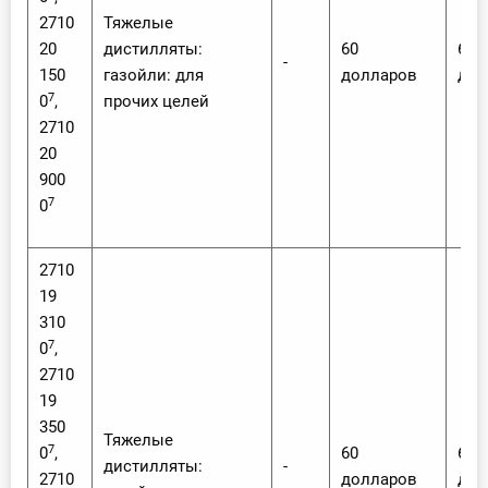
2710
Тяжелые
20
дистилляты:
60
60
-
150
газойли: для
долларов
дол
7
0
,
прочих целей
2710
20
900
7
0
2710
19
310
7
0
,
2710
19
350
Тяжелые
7
0
,
60
60
дистилляты:
-
2710
долларов
дол