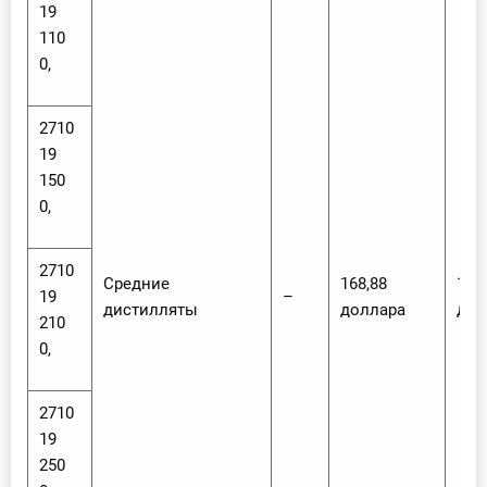
19
110
0,
2710
19
150
0,
2710
Средние
168,88
168
19
–
дистилляты
доллара
дол
210
0,
2710
19
250