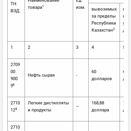
Наименование
Ед.
ТН
1
товара
изм.
вывозимых
вы
ВЭД
за пределы
в с
Республики
уча
2
Казахстан
ДЗ
1
2
3
4
5
2709
00
60
60
Нефть сырая
-
900
долларов
дол
6
9
2710
Легкие дистилляты
168,88
168
–
4
12
и продукты
доллара
дол
2710