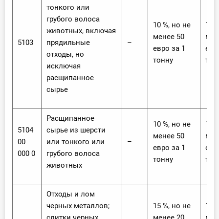
тонкого или
грубого волоса
10 %, но не
10 %
животных, включая
менее 50
мен
5103
прядильные
–
евро за 1
евр
отходы, но
тонну
тон
исключая
расщипанное
сырье
Расщипанное
10 %, но не
10 %
5104
сырье из шерсти
менее 50
мен
00
или тонкого или
–
евро за 1
евр
000 0
грубого волоса
тонну
тон
животных
Отходы и лом
черных металлов;
15 %, но не
15 %
слитки черных
менее 20
мен