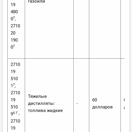
газойли
19
480
7
0
,
2710
20
190
7
0
2710
19
510
7
1
,
2710
Тяжелые
19
60
60
дистилляты:
-
510
долларов
дол
топлива жидкие
5·7
9
-
2710
19