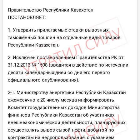
Инструменты
Правительство Республики Казахстан
ПОСТАНОВЛЯЕТ:
Вебинары
1. Утвердить прилагаемые ставки вывозных
таможенных пошлин на отдельные виды товаров
Справочник бухгалтера
Республики Казахстан.
Участник ВЭД
2. Исключен постановлением Правительства РК от
31.12.2013 № 1598 (вводится в действие по истечении
Практика ИП
десяти календарных дней со дня его первого
официального опубликования).
Кадры. Труд. Зарплата.
2-1. Министерству энергетики Республики Казахстан
Учет по отраслям
ежемесячно к 20 числу месяца информировать
Комитет государственных доходов Министерства
Юридический помощник
финансов Республики Казахстан об участниках
внешнеэкономической деятельности, планирующих
осуществлять вывоз сырой нефти, добытой по
Интернет-магазин
контрактам на недропользование, с указанием