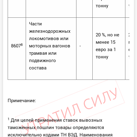
тонну
тон
Части
железнодорожных
20 %, но не
20 %
локомотивов или
менее 15
мен
8
8607
моторных вагонов
-
евро за 1
евр
трамвая или
тонну
тон
подвижного
состава
Примечание:
1
Для целей применения ставок вывозных
таможенных пошлин товары определяются
исключительно кодами ТН ВЭД. Наименования