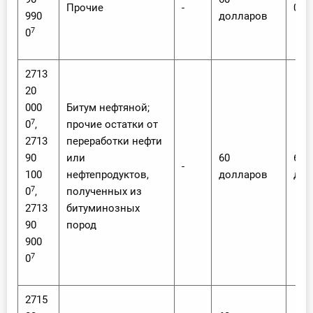
Прочие
-
0
990
долларов
7
0
2713
20
000
Битум нефтяной;
7
0
,
прочие остатки от
2713
переработки нефти
90
или
60
60
-
100
нефтепродуктов,
долларов
дол
7
0
,
полученных из
2713
битуминозных
90
пород
900
7
0
2715