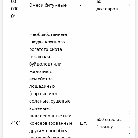
00
60
Смеси битумные
-
0
000
долларов
7
0
Необработанные
шкуры крупного
рогатого скота
(включая
буйволов) или
животных
семейства
лошадиных
(парные или
соленые, сушеные,
золеные,
20 %
пикелеванные или
500 евро за
мен
4101
консервированные
шт.
1 тонну
евр
другим способом,
тон