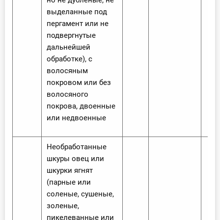
но не дубленые, не
выделанные под
пергамент или не
подвергнутые
дальнейшей
обработке), с
волосяным
покровом или без
волосяного
покрова, двоенные
или недвоенные
Необработанные
шкуры овец или
шкурки ягнят
(парные или
соленые, сушеные,
золеные,
пикелеванные или