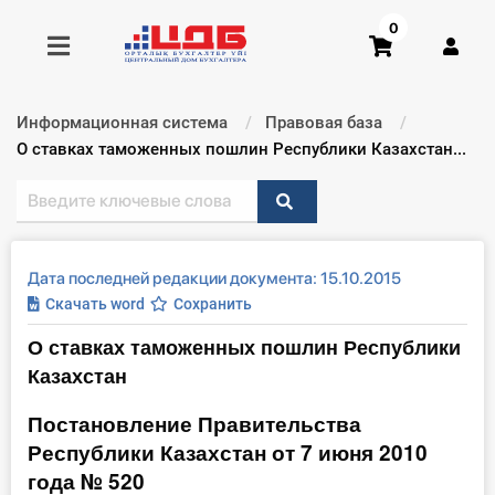
0
Информационная система
Правовая база
Получить консультацию
Текущий:
О ставках таможенных пошлин Республики Казахстан...
Купить доступ
Главная ИС
Дата последней редакции документа: 15.10.2015
Скачать word
Сохранить
Формы
О ставках таможенных пошлин Республики
Казахстан
Консультации
Постановление Правительства
Правовая база
Республики Казахстан от 7 июня 2010
года № 520
Библиотека бухгалтера