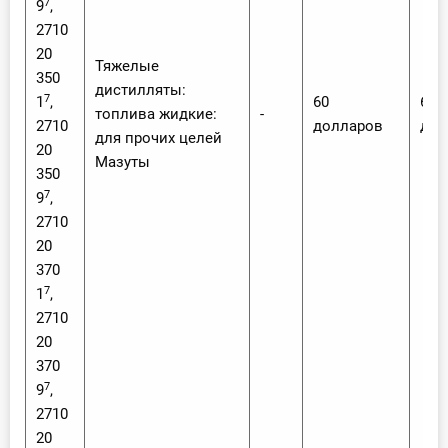
7
9
,
2710
20
Тяжелые
350
дистилляты:
7
1
,
60
60
топлива жидкие:
-
2710
долларов
дол
для прочих целей
20
Мазуты
350
7
9
,
2710
20
370
7
1
,
2710
20
370
7
9
,
2710
20