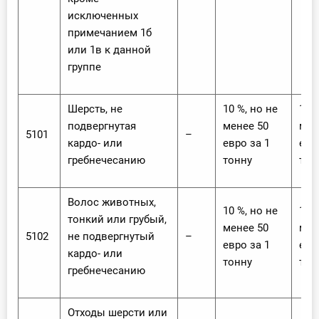
исключенных
примечанием 1б
или 1в к данной
группе
Шерсть, не
10 %, но не
10 %
подвергнутая
менее 50
мен
5101
–
кардо- или
евро за 1
евр
гребнечесанию
тонну
тон
Волос животных,
10 %, но не
10 %
тонкий или грубый,
менее 50
мен
5102
не подвергнутый
–
евро за 1
евр
кардо- или
тонну
тон
гребнечесанию
Отходы шерсти или