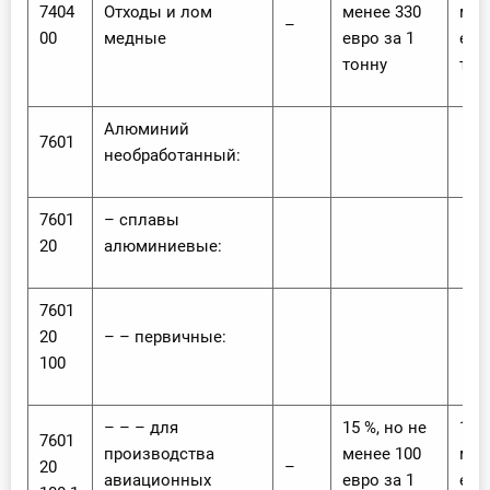
7404
Отходы и лом
менее 330
мен
–
00
медные
евро за 1
евр
тонну
тон
Алюминий
7601
необработанный:
7601
– сплавы
20
алюминиевые:
7601
20
– – первичные:
100
– – – для
15 %, но не
15 %
7601
производства
менее 100
мен
20
–
авиационных
евро за 1
евр