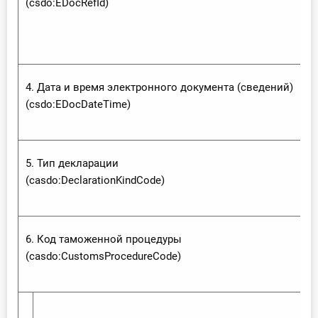
(csdo:‌EDoc‌Ref‌Id)
4. Дата и время электронного документа (сведений)
(csdo:‌EDocDate‌Time)
5. Тип декларации
(casdo:‌Declaration‌Kind‌Code)
6. Код таможенной процедуры
(casdo:‌Customs‌Procedure‌Code)