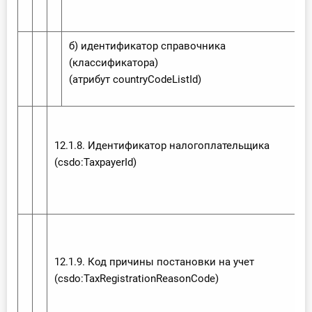
б) идентификатор справочника
(классификатора)
(атрибут country‌Code‌List‌Id)
12.1.8. Идентификатор налогоплательщика
(csdo:‌Taxpayer‌Id)
12.1.9. Код причины постановки на учет
(csdo:‌Tax‌Registration‌Reason‌Code)