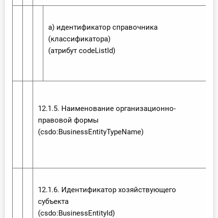
а) идентификатор справочника
(классификатора)
(атрибут code‌List‌Id)
12.1.5. Наименование организационно-
правовой формы
(csdo:‌Business‌Entity‌Type‌Name)
12.1.6. Идентификатор хозяйствующего
субъекта
(csdo:‌Business‌Entity‌Id)