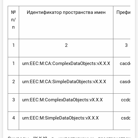
№
Идентификатор пространства имен
Префикс
п/
п
1
2
3
1
urn:EEC:M:CA:ComplexDataObjects:vX.X.X
cacdo
2
urn:EEC:M:CA:SimpleDataObjects:vX.X.X
casdo
3
urn:EEC:M:ComplexDataObjects:vX.X.X
ccdo
4
urn:EEC:M:SimpleDataObjects:vX.X.X
csdo