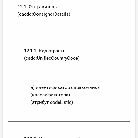
12.1. Отправитель
(cacdo:‌Consignor‌Details)
12.1.1. Код страны
(csdo:‌Unified‌Country‌Code)
а) идентификатор справочника
(классификатора)
(атрибут code‌List‌Id)