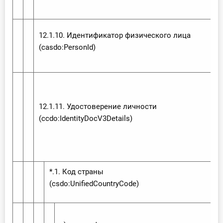
12.1.10. Идентификатор физического лица
(casdo:‌Person‌Id)
12.1.11. Удостоверение личности
(ccdo:‌Identity‌Doc‌V3‌Details)
*.1. Код страны
(csdo:‌Unified‌Country‌Code)