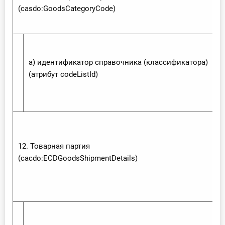
(casdo:‌Goods‌Category‌Code)
а) идентификатор справочника (классификатора)
(атрибут code‌List‌Id)
12. Товарная партия
(cacdo:‌ECDGoods‌Shipment‌Details)