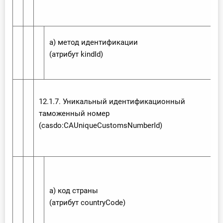
а) метод идентификации
(атрибут kind‌Id)
12.1.7. Уникальный идентификационный
таможенный номер
(casdo:‌CAUnique‌Customs‌Number‌Id)
а) код страны
(атрибут country‌Code)