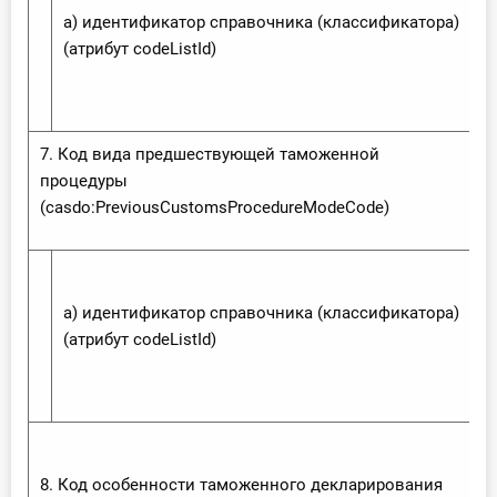
а) идентификатор справочника (классификатора)
(атрибут code‌List‌Id)
7. Код вида предшествующей таможенной
процедуры
(casdo:‌Previous‌Customs‌Procedure‌Mode‌Code)
а) идентификатор справочника (классификатора)
(атрибут code‌List‌Id)
8. Код особенности таможенного декларирования