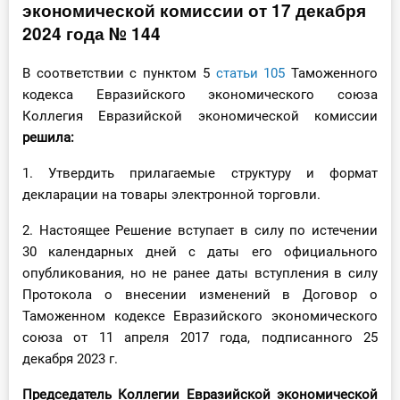
экономической комиссии от 17 декабря
Инструменты
2024 года № 144
Вебинары
В соответствии с пунктом 5
статьи 105
Таможенного
кодекса Евразийского экономического союза
Коллегия Евразийской экономической комиссии
Справочник бухгалтера
решила:
Участник ВЭД
1. Утвердить прилагаемые структуру и формат
декларации на товары электронной торговли.
Практика ИП
2. Настоящее Решение вступает в силу по истечении
Кадры. Труд. Зарплата.
30 календарных дней с даты его официального
опубликования, но не ранее даты вступления в силу
Учет по отраслям
Протокола о внесении изменений в Договор о
Таможенном кодексе Евразийского экономического
Юридический помощник
союза от 11 апреля 2017 года, подписанного 25
декабря 2023 г.
Интернет-магазин
Председатель Коллегии Евразийской экономической