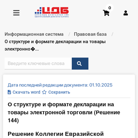
0
Информационная система
Правовая база
Получить консультацию
Текущий:
О структуре и формате декларации на товары
электронно�...
Купить доступ
Главная ИС
Дата последней редакции документа: 01.10.2025
Формы
Скачать word
Сохранить
О структуре и формате декларации на
Консультации
товары электронной торговли (Решение
Правовая база
144)
Решение Коллегии Евразийской
Библиотека бухгалтера