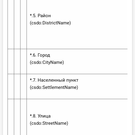
*.5. Район
(csdo:‌District‌Name)
*.6. Город
(csdo:‌City‌Name)
*.7. Населенный пункт
(csdo:‌Settlement‌Name)
*.8. Улица
(csdo:‌Street‌Name)