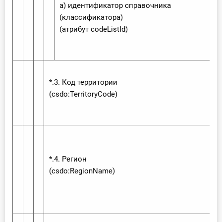
а) идентификатор справочника
(классификатора)
(атрибут code‌List‌Id)
*.3. Код территории
(csdo:‌Territory‌Code)
*.4. Регион
(csdo:‌Region‌Name)