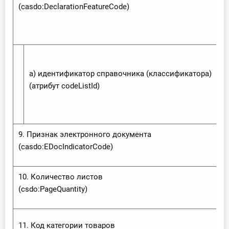
(casdo:‌Declaration‌Feature‌Code)
а) идентификатор справочника (классификатора)
(атрибут code‌List‌Id)
9. Признак электронного документа
(casdo:‌EDoc‌Indicator‌Code)
10. Количество листов
(csdo:‌Page‌Quantity)
11. Код категории товаров