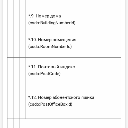
*.9. Номер дома
(csdo:‌Building‌Number‌Id)
*.10. Номер помещения
(csdo:‌Room‌Number‌Id)
*.11. Почтовый индекс
(csdo:‌Post‌Code)
*.12. Номер абонентского ящика
(csdo:‌Post‌Office‌Box‌Id)