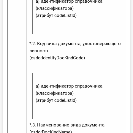
а) идентификатор справочника
(классификатора)
(атрибут code‌List‌Id)
*.2. Код вида документа, удостоверяющего
личность
(csdo:‌Identity‌Doc‌Kind‌Code)
а) идентификатор справочника
(классификатора)
(атрибут code‌List‌Id)
*.3. Наименование вида документа
(csdo:‌Doc‌Kind‌Name)