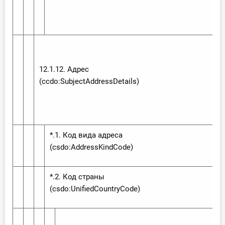
12.1.12. Адрес
(ccdo:‌Subject‌Address‌Details)
*.1. Код вида адреса
(csdo:‌Address‌Kind‌Code)
*.2. Код страны
(csdo:‌Unified‌Country‌Code)