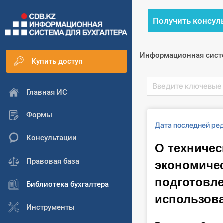
Получить консул
Информационная сист
Купить доступ
Главная ИС
Формы
Дата последней ред
Консультации
О техничес
экономичес
Правовая база
подготовле
Библиотека бухгалтера
использов
Инструменты