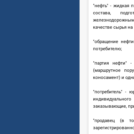
"нефть" - жидкая
состава, подг
железнодорожным
качестве сырья на
"обращение нефти
потребителю;
"партия нефти" 
(маршрутное пору
коносамент) и одн
"потребитель" - 
индивидуального
заказывающие, пр
"продавец (в т
зарегистрированн