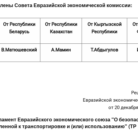
лены Совета Евразийской экономической комиссии:
От Республики
От Республики
От Кыргызской
От
Беларусь
Казахстан
Республики
В.Матюшевский
А.Мамин
Т.Абдыгулов
Ре
Евразийской экономиче
от 20 декабря
ламент Евразийского экономического союза "О безопа
ленной к транспортировке и (или) использованию" (Т