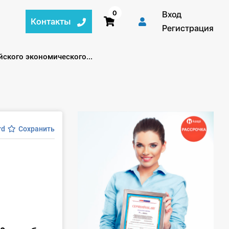
0
Вход
Контакты
Регистрация
йского экономического...
rd
Сохранить