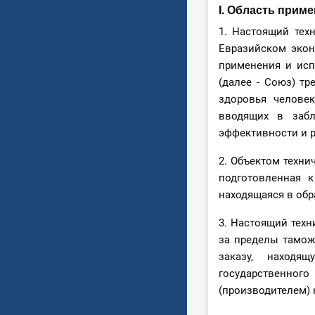
I. Область прим
1. Настоящий тех
Евразийском экон
применения и исп
(далее - Союз) т
здоровья челове
вводящих в забл
эффективности и 
2. Объектом техни
подготовленная к
находящаяся в об
3. Настоящий техн
за пределы тамож
заказу, находя
государственно
(производителем) 