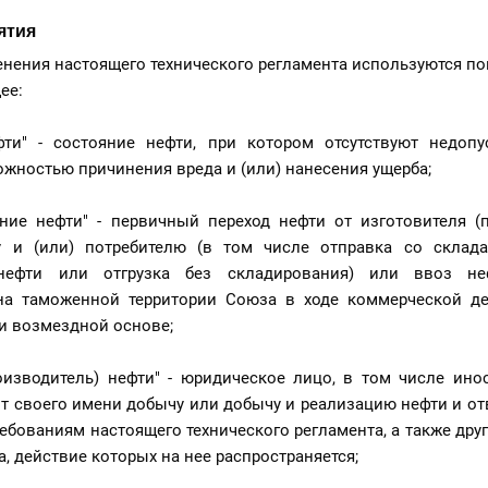
ятия
енения настоящего технического регламента используются по
ее:
фти" - состояние нефти, при котором отсутствуют недопу
жностью причинения вреда и (или) нанесения ущерба;
ние нефти" - первичный переход нефти от изготовителя (п
 и (или) потребителю (в том числе отправка со склада
 нефти или отгрузка без складирования) или ввоз н
на таможенной территории Союза в ходе коммерческой де
и возмездной основе;
оизводитель) нефти" - юридическое лицо, в том числе ино
 своего имени добычу или добычу и реализацию нефти и от
ребованиям настоящего технического регламента, а также друг
, действие которых на нее распространяется;