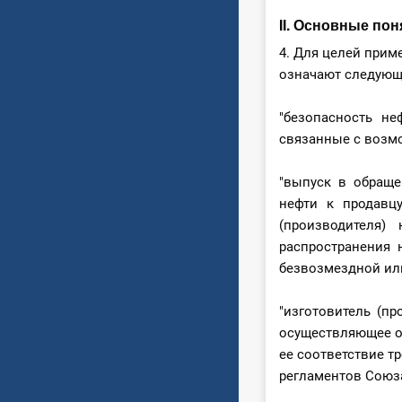
II. Основные пон
4. Для целей прим
означают следующ
"безопасность не
связанные с возмо
"выпуск в обраще
нефти к продавцу
(производителя)
распространения 
безвозмездной ил
"изготовитель (пр
осуществляющее от
ее соответствие т
регламентов Союза