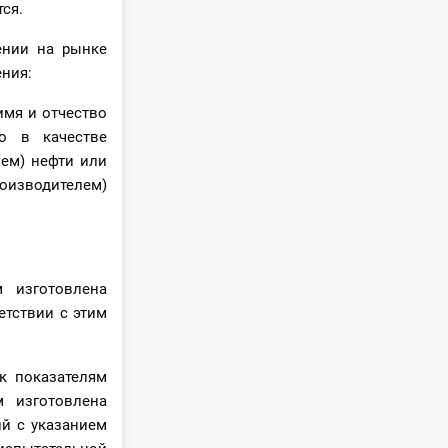
ся.
ении на рынке
ния:
имя и отчество
го в качестве
ем) нефти или
роизводителем)
 изготовлена
етствии с этим
к показателям
 изготовлена
ий с указанием