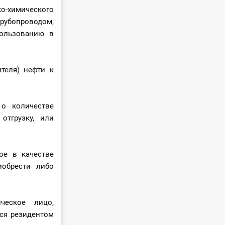
ко-химического
бопроводом,
ользованию в
теля) нефти к
 о количестве
отгрузку, или
ое в качестве
иобрести либо
ческое лицо,
ся резидентом