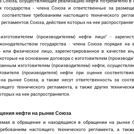
на Союза, осуществляющие реализацию нефти потребителю в 
м государства - члена Союза и ответственные за размещ
 соответствие требованиям настоящего технического регла
х регламентов Союза, действие которых на нее распространяет
изготовителем (производителем) нефти лицо" - зарегис
конодательством государства - члена Союза порядке на е
 или физическое лицо, зарегистрированное в качестве ин
которые на основании договора с изготовителем (производит
ранным изготовителем (производителем) нефти, осуществля
товителя (производителя) нефти при оценке соответстви
на рынке Союза, а также несут ответственность за соотв
ящего технического регламента, а также других техническ
оторых на нее распространяется.
ращения нефти на рынке Союза
аемая в обращение и находящаяся в обращении на рынке 
требованиям настоящего технического регламента, а такж