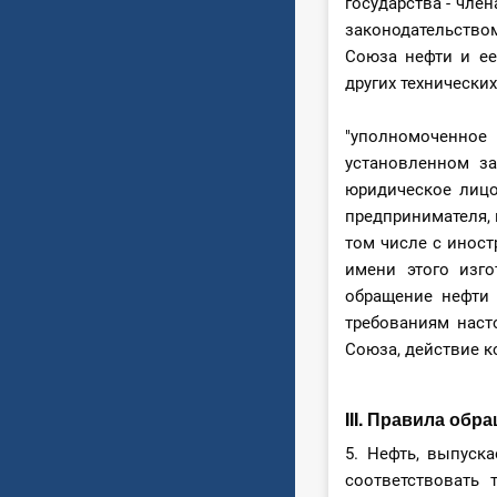
государства - чле
законодательство
Союза нефти и ее
других технически
"уполномоченное 
установленном за
юридическое лицо
предпринимателя, 
том числе с иност
имени этого изго
обращение нефти 
требованиям насто
Союза, действие к
III. Правила об
5. Нефть, выпуск
соответствовать 