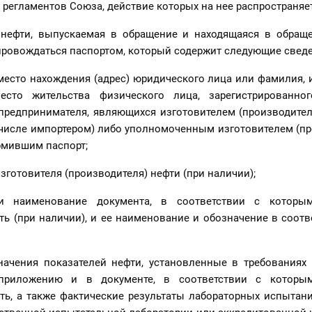
х регламентов Союза, действие которых на нее распространяет
 нефти, выпускаемая в обращение и находящаяся в обращ
провождаться паспортом, который содержит следующие сведе
место нахождения (адрес) юридического лица или фамилия, 
место жительства физического лица, зарегистрированно
предпринимателя, являющихся изготовителем (производител
 числе импортером) либо уполномоченным изготовителем (п
рмившим паспорт;
изготовителя (производителя) нефти (при наличии);
и наименование документа, в соответствии с которым
ть (при наличии), и ее наименование и обозначение в соотв
начения показателей нефти, установленные в требованиях 
приложению и в документе, в соответствии с которым
ть, а также фактические результаты лабораторных испытан