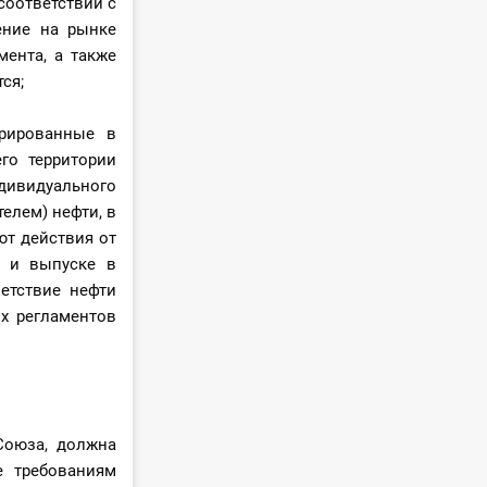
соответствии с
ение на рынке
мента, а также
ся;
трированные в
го территории
дивидуального
елем) нефти, в
ют действия от
я и выпуске в
етствие нефти
их регламентов
Союза, должна
е требованиям