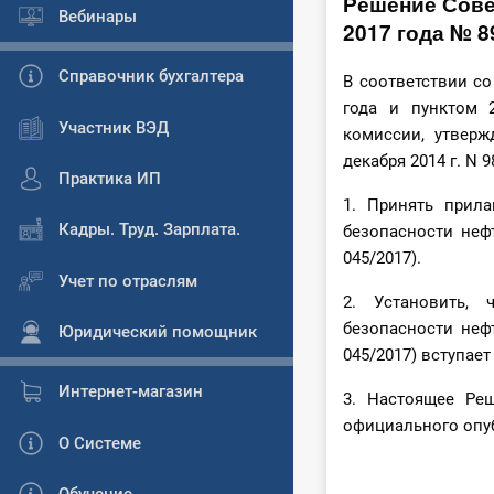
Решение Сове
Вебинары
2017 года № 8
Справочник бухгалтера
В соответствии со
года и пунктом 
Участник ВЭД
комиссии, утверж
декабря 2014 г. N
Практика ИП
1. Принять прила
Кадры. Труд. Зарплата.
безопасности неф
045/2017).
Учет по отраслям
2. Установить, 
безопасности неф
Юридический помощник
045/2017) вступает 
Интернет-магазин
3. Настоящее Ре
официального опу
О Системе