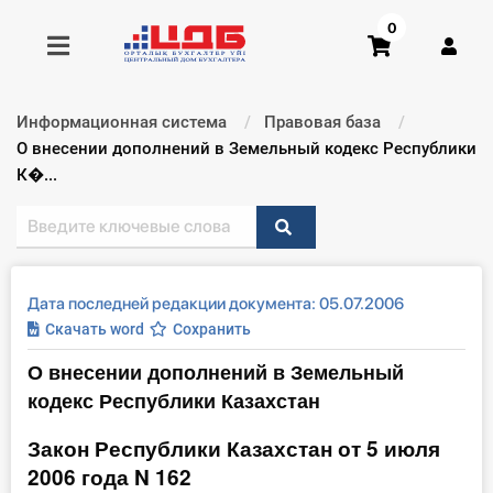
0
Информационная система
Правовая база
Получить консультацию
Текущий:
О внесении дополнений в Земельный кодекс Республики
К�...
Купить доступ
Главная ИС
Дата последней редакции документа: 05.07.2006
Формы
Скачать word
Сохранить
О внесении дополнений в Земельный
Консультации
кодекс Республики Казахстан
Правовая база
Закон Республики Казахстан от 5 июля
2006 года N 162
Библиотека бухгалтера