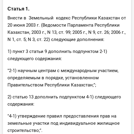
Статья 1.
Инструменты
Внести в Земельный кодекс Республики Казахстан от
Вебинары
20 июня 2003 г. (Ведомости Парламента Республики
Казахстан, 2003 г., N 13, ст. 99; 2005 г., N 9, ст. 26; 2006 г.,
Справочник бухгалтера
N 1, ст. 5; N 3, ст. 22) следующие дополнения:
1) пункт 3 статьи 9 дополнить подпунктом 2-1)
Участник ВЭД
следующего содержания:
Практика ИП
"2-1) научным центрам с международным участием,
определяемым в порядке, установленном
Кадры. Труд. Зарплата.
Правительством Республики Казахстан;";
Учет по отраслям
2) статью 13 дополнить подпунктом 4-1) следующего
содержания:
Юридический помощник
"4-1) утверждение правил предоставления прав на
земельные участки под индивидуальное жилищное
Интернет-магазин
строительство;".