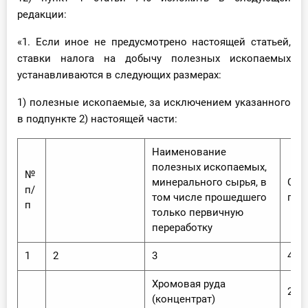
редакции:
«1. Если иное не предусмотрено настоящей статьей,
ставки налога на добычу полезных ископаемых
устанавливаются в следующих размерах:
1) полезные ископаемые, за исключением указанного
в подпункте 2) настоящей части:
Наименование
полезных ископаемых,
№
минерального сырья, в
Став
п/
том числе прошедшего
про
п
только первичную
переработку
1
2
3
4
Хромовая руда
21,0
(концентрат)