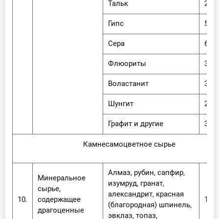
Тальк
2,0 
Гипс
5,6 
Сера
6,0 
Флюориты
3,0 
Воластанит
3,5 
Шунгит
2,0 
Графит и другие
3,5 
Камнесамоцветное сырье
Алмаз, рубин, сапфир,
Минеральное
изумруд, гранат,
сырье,
александрит, красная
10.
содержащее
12,
(благородная) шпинель,
драгоценные
эвклаз, топаз,