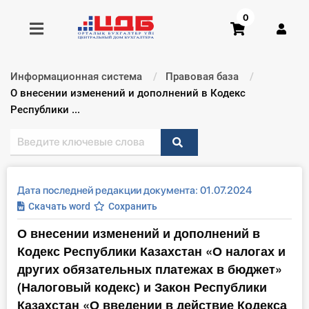
0
Информационная система
Правовая база
Получить консультацию
Текущий:
О внесении изменений и дополнений в Кодекс
Республики ...
Купить доступ
Главная ИС
Дата последней редакции документа: 01.07.2024
Формы
Скачать word
Сохранить
О внесении изменений и дополнений в
Консультации
Кодекс Республики Казахстан «О налогах и
Правовая база
других обязательных платежах в бюджет»
(Налоговый кодекс) и Закон Республики
Библиотека бухгалтера
Казахстан «О введении в действие Кодекса