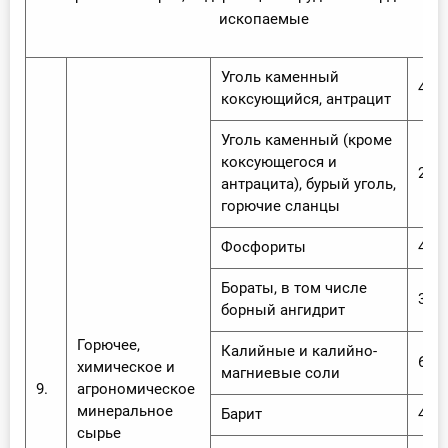
ископаемые
Уголь каменный
4,05
коксующийся, антрацит
Уголь каменный (кроме
коксующегося и
2,7 
антрацита), бурый уголь,
горючие сланцы
Фосфориты
4,0 
Бораты, в том числе
3,5 
борный ангидрит
Горючее,
Калийные и калийно-
6,0 
химическое и
магниевые соли
9.
агрономическое
минеральное
Барит
4,5 
сырье