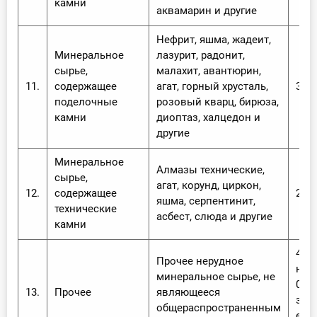
камни
аквамарин и другие
Нефрит, яшма, жадеит,
Минеральное
лазурит, радонит,
сырье,
малахит, авантюрин,
11.
содержащее
агат, горный хрусталь,
3,5%
поделочные
розовый кварц, бирюза,
камни
диоптаз, халцедон и
другие
Минеральное
Алмазы технические,
сырье,
агат, корунд, циркон,
12.
содержащее
2,0%
яшма, серпентинит,
технические
асбест, слюда и другие
камни
4,7%
Прочее нерудное
не 
минеральное сырье, не
0,0
13.
Прочее
являющееся
за
общераспространенным
еди