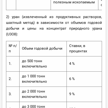
полезным ископаемым
объ
2) уран (извлеченный из продуктивных растворов,
шахтный метод) в зависимости от объемов годовой
добычи и цены на концентрат природного урана
(U3O8):
№ п/
Ставки, в
Объем годовой добычи
п
процентах
до 500 тонн
1.
4 %
включительно
до 1 000 тонн
2.
6 %
включительно
до 2 000 тонн
3.
9 %
включительно
до 3 000 тонн