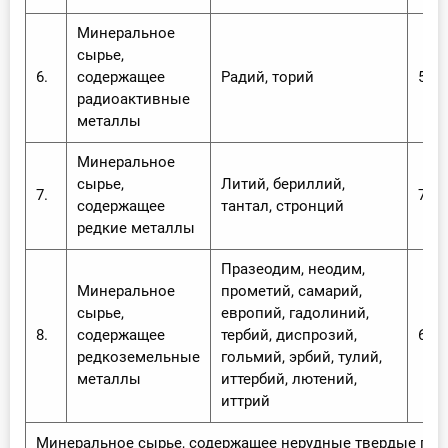
Минеральное
сырье,
6.
содержащее
Радий, торий
5,0 
радиоактивные
металлы
Минеральное
сырье,
Литий, бериллий,
7.
7,7%
содержащее
тантал, стронций
редкие металлы
Празеодим, неодим,
Минеральное
прометий, самарий,
сырье,
европий, гадолиний,
8.
содержащее
тербий, диспрозий,
6,0%
редкоземельные
гольмий, эрбий, тулий,
металлы
иттербий, лютений,
иттрий
Минеральное сырье, содержащее нерудные твердые по