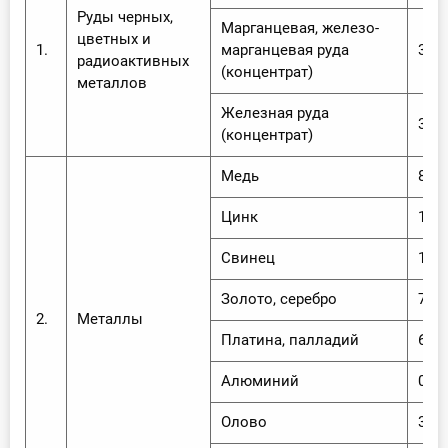
Руды черных,
Марганцевая, железо-
цветных и
1.
марганцевая руда
3,25
радиоактивных
(концентрат)
металлов
Железная руда
3,64
(концентрат)
Медь
8,55
Цинк
10,5
Свинец
10,4
Золото, серебро
7,5 
2.
Металлы
Платина, палладий
6,5 
Алюминий
0,38
Олово
3,9 