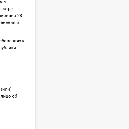
мам
еестре
иковано 28
менения и
ебованиях к
спублики
 (или)
 лицо об