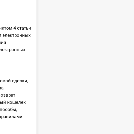
нктом 4 статьи
я электронных
ния
электронных
вовой сделки,
за
возврат
ный кошелек
Способы,
 правилами