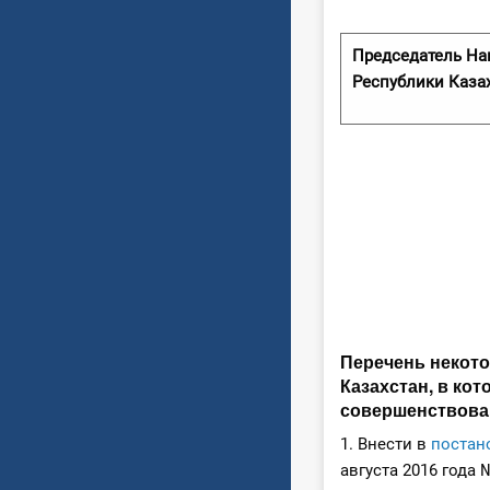
Председатель На
Республики Каза
Перечень некот
Казахстан, в ко
совершенствова
1. Внести в
постан
августа 2016 года