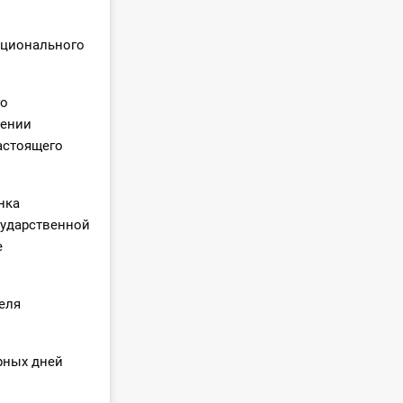
ационального
го
нении
астоящего
нка
сударственной
е
еля
рных дней