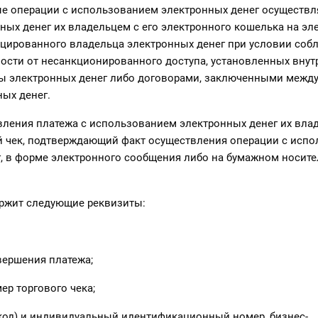
ые операции с использованием электронных денег осуществл
ных денег их владельцем с его электронного кошелька на э
цированного владельца электронных денег при условии соб
ости от несанкционированного доступа, установленных вну
ы электронных денег либо договорами, заключенными между
ых денег.
вления платежа с использованием электронных денег их вла
й чек, подтверждающий факт осуществления операции с исп
, в форме электронного сообщения либо на бумажном носител
ержит следующие реквизиты:
овершения платежа;
ер торгового чека;
код) и индивидуальный идентификационный номер, бизнес-