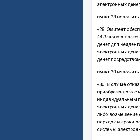
электронных денег.
пункт 28 изложить
«28. Эмитент обес
44 Закона о плате
денег для неиден
электронных дене
денег посредством
пункт 30 изложить
«30. В случае отк
приобретенного с 
индивидуальным п
электронных денег
либо возмещение е
порядок и сроки о
системы электронн