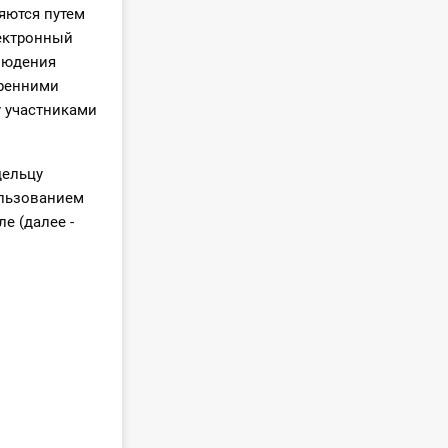
яются путем
лектронный
людения
тренними
 участниками
дельцу
ользованием
е (далее -