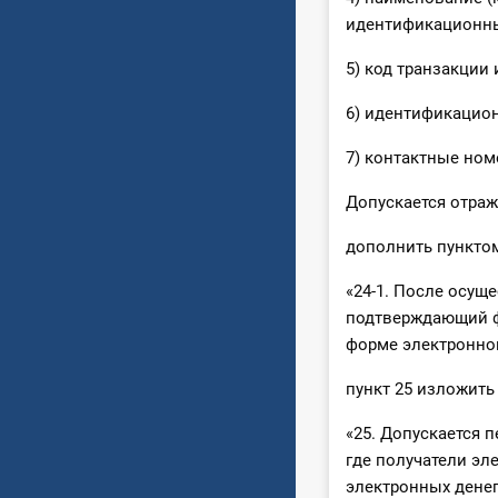
идентификационны
5) код транзакции
6) идентификацион
7) контактные ном
Допускается отраж
дополнить пунктом
«24-1. После осущ
подтверждающий ф
форме электронног
пункт 25 изложить
«25. Допускается 
где получатели э
электронных денег