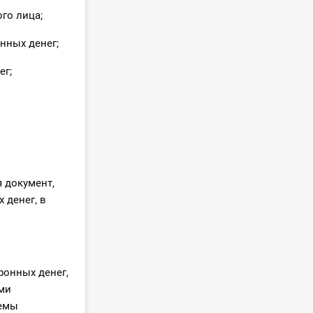
го лица;
нных денег;
ег;
 документ,
 денег, в
ронных денег,
ми
темы