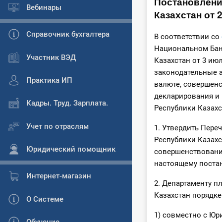
Постановлени
Вебинары
Казахстан от 
Справочник бухгалтера
В соответствии со
Национальном Банк
Участник ВЭД
Казахстан от 3 ию
законодательные 
Практика ИП
валюте, совершенс
декларирования и
Кадры. Труд. Зарплата.
Республики Казах
Учет по отраслям
1. Утвердить Пер
Республики Казахс
Юридический помощник
совершенствования
настоящему поста
Интернет-магазин
2. Департаменту п
Казахстан порядке
О Системе
1) совместно с Ю