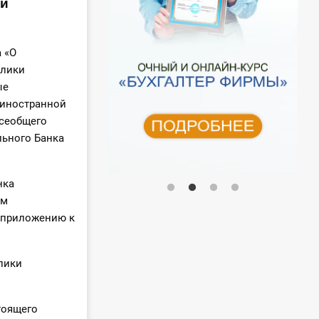
ки
а «О
лики
ые
 иностранной
всеобщего
льного Банка
нка
ам
о приложению к
лики
тоящего