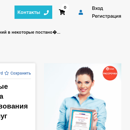
0
Вход
Контакты
Регистрация
ий в некоторые постано�...
rd
Сохранить
ые
а
твования
уг