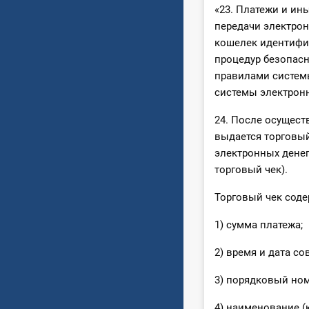
«23. Платежи и ин
передачи электрон
кошелек идентифи
процедур безопасн
правилами систем
системы электронн
24. После осущест
выдается торговы
электронных денег
торговый чек).
Торговый чек сод
1) сумма платежа;
2) время и дата с
3) порядковый ном
4) наименование (