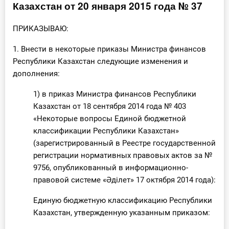
Казахстан от 20 января 2015 года № 37
Инструменты
ПРИКАЗЫВАЮ:
Вебинары
1. Внести в некоторые приказы Министра финансов
Республики Казахстан следующие изменения и
Справочник бухгалтера
дополнения:
Участник ВЭД
1) в приказ Министра финансов Республики
Казахстан от 18 сентября 2014 года № 403
Практика ИП
«Некоторые вопросы Единой бюджетной
классификации Республики Казахстан»
Кадры. Труд. Зарплата.
(зарегистрированный в Реестре государственной
регистрации нормативных правовых актов за №
Учет по отраслям
9756, опубликованный в информационно-
правовой системе «Әділет» 17 октября 2014 года):
Юридический помощник
Единую бюджетную классификацию Республики
Казахстан, утвержденную указанным приказом:
Интернет-магазин