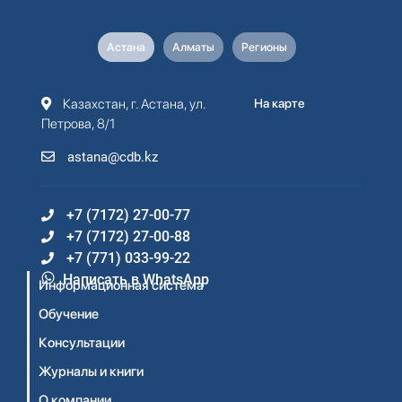
Астана
Алматы
Регионы
Казахстан, г. Астана, ул.
На карте
Петрова, 8/1
astana@cdb.kz
+7 (7172) 27-00-77
+7 (7172) 27-00-88
+7 (771) 033-99-22
Написать в WhatsApp
Информационная система
Обучение
Консультации
Журналы и книги
О компании