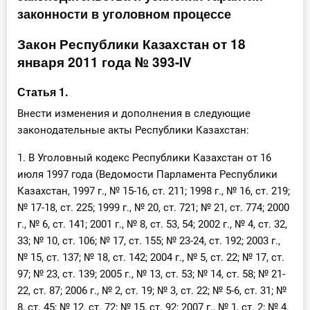
законности в уголовном процессе
Инструменты
Закон Республики Казахстан от 18
Вебинары
января 2011 года № 393-IV
Статья 1.
Справочник бухгалтера
Внести изменения и дополнения в следующие
Участник ВЭД
законодательные акты Республики Казахстан:
Практика ИП
1. В Уголовный кодекс Республики Казахстан от 16
июля 1997 года (Ведомости Парламента Республики
Кадры. Труд. Зарплата.
Казахстан, 1997 г., № 15-16, ст. 211; 1998 г., № 16, ст. 219;
№ 17-18, ст. 225; 1999 г., № 20, ст. 721; № 21, ст. 774; 2000
Учет по отраслям
г., № 6, ст. 141; 2001 г., № 8, ст. 53, 54; 2002 г., № 4, ст. 32,
33; № 10, ст. 106; № 17, ст. 155; № 23-24, ст. 192; 2003 г.,
Юридический помощник
№ 15, ст. 137; № 18, ст. 142; 2004 г., № 5, ст. 22; № 17, ст.
97; № 23, ст. 139; 2005 г., № 13, ст. 53; № 14, ст. 58; № 21-
Интернет-магазин
22, ст. 87; 2006 г., № 2, ст. 19; № 3, ст. 22; № 5-6, ст. 31; №
8, ст. 45; № 12, ст. 72; № 15, ст. 92; 2007 г., № 1, ст. 2; № 4,