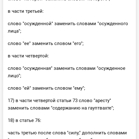
в части третьей:
слово "осужденной" заменить словами "осужденного
лица";
слово "ее" заменить словом "его";
в части четвертой:
слово "осужденная" заменить словами "осужденное
лицо";
слово "ей" заменить словом "ему";
17) в части четвертой статьи 73 слово "аресту"
заменить словами "содержанию на гауптвахте";
18) в статье 76:
часть третью после слова "силу," дополнить словами