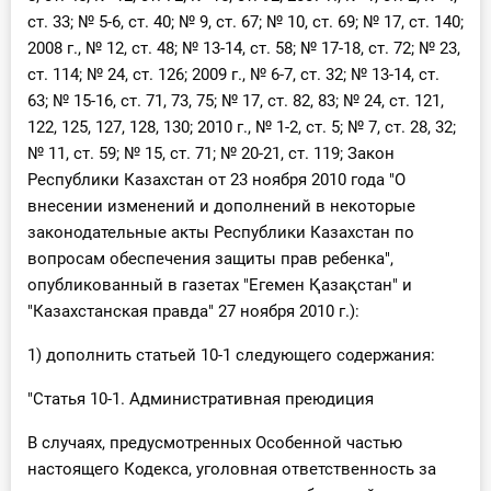
О Системе
ст. 33; № 5-6, ст. 40; № 9, ст. 67; № 10, ст. 69; № 17, ст. 140;
2008 г., № 12, ст. 48; № 13-14, ст. 58; № 17-18, ст. 72; № 23,
Обучение
ст. 114; № 24, ст. 126; 2009 г., № 6-7, ст. 32; № 13-14, ст.
63; № 15-16, ст. 71, 73, 75; № 17, ст. 82, 83; № 24, ст. 121,
Тарифы
122, 125, 127, 128, 130; 2010 г., № 1-2, ст. 5; № 7, ст. 28, 32;
№ 11, ст. 59; № 15, ст. 71; № 20-21, ст. 119; Закон
Тестирование для
Республики Казахстан от 23 ноября 2010 года "О
бухгалтера
внесении изменений и дополнений в некоторые
законодательные акты Республики Казахстан по
вопросам обеспечения защиты прав ребенка",
опубликованный в газетах "Егемен Қазақстан" и
"Казахстанская правда" 27 ноября 2010 г.):
1) дополнить статьей 10-1 следующего содержания:
"Статья 10-1. Административная преюдиция
В случаях, предусмотренных Особенной частью
настоящего Кодекса, уголовная ответственность за