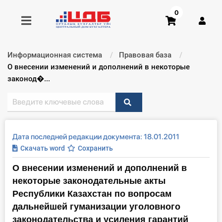
0
Информационная система
Правовая база
Получить консультацию
Текущий:
О внесении изменений и дополнений в некоторые
законод�...
Купить доступ
Главная ИС
Дата последней редакции документа: 18.01.2011
Формы
Скачать word
Сохранить
О внесении изменений и дополнений в
Консультации
некоторые законодательные акты
Правовая база
Республики Казахстан по вопросам
дальнейшей гуманизации уголовного
Библиотека бухгалтера
законодательства и усиления гарантий