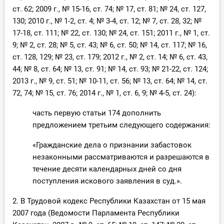
О Системе
ст. 62; 2009 г., № 15-16, ст. 74; № 17, ст. 81; № 24, ст. 127,
130; 2010 г., № 1-2, ст. 4; № 3-4, ст. 12; № 7, ст. 28, 32; №
Обучение
17-18, ст. 111; № 22, ст. 130; № 24, ст. 151; 2011 г., № 1, ст.
9; № 2, ст. 28; № 5, ст. 43; № 6, ст. 50; № 14, ст. 117; № 16,
Тарифы
ст. 128, 129; № 23, ст. 179; 2012 г., № 2, ст. 14; № 6, ст. 43,
44; № 8, ст. 64; № 13, ст. 91; № 14, ст. 93; № 21-22, ст. 124;
Тестирование для
2013 г., № 9, ст. 51; № 10-11, ст. 56; № 13, ст. 64; № 14, ст.
бухгалтера
72, 74; № 15, ст. 76; 2014 г., № 1, ст. 6, 9; № 4-5, ст. 24):
часть первую статьи 174 дополнить
предложением третьим следующего содержания:
«Гражданские дела о признании забастовок
незаконными рассматриваются и разрешаются в
течение десяти календарных дней со дня
поступления искового заявления в суд.».
2. В Трудовой кодекс Республики Казахстан от 15 мая
2007 года (Ведомости Парламента Республики