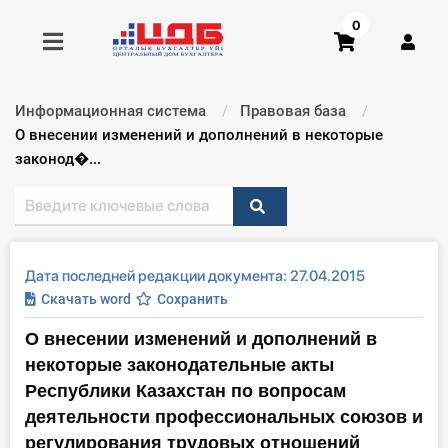
0
Информационная система
Правовая база
Получить консультацию
Текущий:
О внесении изменений и дополнений в некоторые
законод�...
Купить доступ
Главная ИС
Дата последней редакции документа: 27.04.2015
Формы
Скачать word
Сохранить
О внесении изменений и дополнений в
Консультации
некоторые законодательные акты
Правовая база
Республики Казахстан по вопросам
деятельности профессиональных союзов и
Библиотека бухгалтера
регулирования трудовых отношений