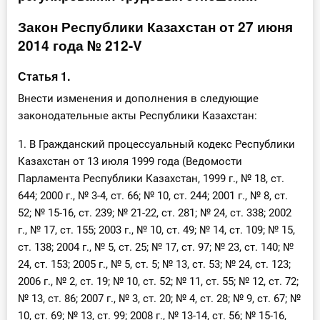
Инструменты
Закон Республики Казахстан от 27 июня
2014 года № 212-V
Вебинары
Статья 1.
Справочник бухгалтера
Внести изменения и дополнения в следующие
законодательные акты Республики Казахстан:
Участник ВЭД
1. В Гражданский процессуальный кодекс Республики
Практика ИП
Казахстан от 13 июля 1999 года (Ведомости
Парламента Республики Казахстан, 1999 г., № 18, ст.
Кадры. Труд. Зарплата.
644; 2000 г., № 3-4, ст. 66; № 10, ст. 244; 2001 г., № 8, ст.
52; № 15-16, ст. 239; № 21-22, ст. 281; № 24, ст. 338; 2002
Учет по отраслям
г., № 17, ст. 155; 2003 г., № 10, ст. 49; № 14, ст. 109; № 15,
ст. 138; 2004 г., № 5, ст. 25; № 17, ст. 97; № 23, ст. 140; №
Юридический помощник
24, ст. 153; 2005 г., № 5, ст. 5; № 13, ст. 53; № 24, ст. 123;
2006 г., № 2, ст. 19; № 10, ст. 52; № 11, ст. 55; № 12, ст. 72;
Интернет-магазин
№ 13, ст. 86; 2007 г., № 3, ст. 20; № 4, ст. 28; № 9, ст. 67; №
10, ст. 69; № 13, ст. 99; 2008 г., № 13-14, ст. 56; № 15-16,