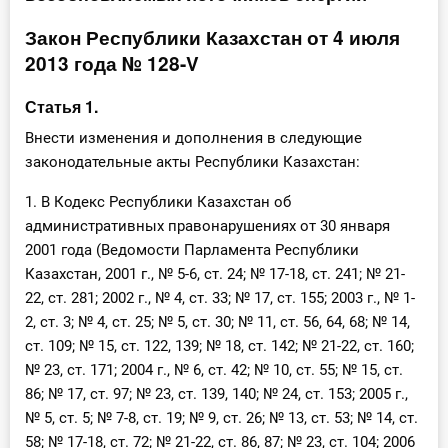
Инструменты
Закон Республики Казахстан от 4 июля
2013 года № 128-V
Вебинары
Статья 1.
Справочник бухгалтера
Внести изменения и дополнения в следующие
законодательные акты Республики Казахстан:
Участник ВЭД
1. В Кодекс Республики Казахстан об
Практика ИП
административных правонарушениях от 30 января
2001 года (Ведомости Парламента Республики
Кадры. Труд. Зарплата.
Казахстан, 2001 г., № 5-6, ст. 24; № 17-18, ст. 241; № 21-
22, ст. 281; 2002 г., № 4, ст. 33; № 17, ст. 155; 2003 г., № 1-
Учет по отраслям
2, ст. 3; № 4, ст. 25; № 5, ст. 30; № 11, ст. 56, 64, 68; № 14,
ст. 109; № 15, ст. 122, 139; № 18, ст. 142; № 21-22, ст. 160;
Юридический помощник
№ 23, ст. 171; 2004 г., № 6, ст. 42; № 10, ст. 55; № 15, ст.
86; № 17, ст. 97; № 23, ст. 139, 140; № 24, ст. 153; 2005 г.,
Интернет-магазин
№ 5, ст. 5; № 7-8, ст. 19; № 9, ст. 26; № 13, ст. 53; № 14, ст.
58; № 17-18, ст. 72; № 21-22, ст. 86, 87; № 23, ст. 104; 2006