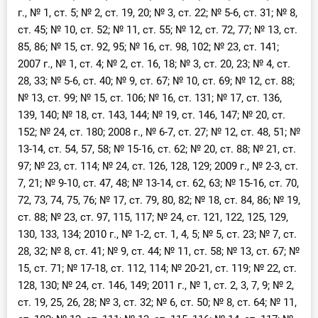
О Системе
г., № 1, ст. 5; № 2, ст. 19, 20; № 3, ст. 22; № 5-6, ст. 31; № 8,
ст. 45; № 10, ст. 52; № 11, ст. 55; № 12, ст. 72, 77; № 13, ст.
Обучение
85, 86; № 15, ст. 92, 95; № 16, ст. 98, 102; № 23, ст. 141;
2007 г., № 1, ст. 4; № 2, ст. 16, 18; № 3, ст. 20, 23; № 4, ст.
Тарифы
28, 33; № 5-6, ст. 40; № 9, ст. 67; № 10, ст. 69; № 12, ст. 88;
№ 13, ст. 99; № 15, ст. 106; № 16, ст. 131; № 17, ст. 136,
Тестирование для
139, 140; № 18, ст. 143, 144; № 19, ст. 146, 147; № 20, ст.
бухгалтера
152; № 24, ст. 180; 2008 г., № 6-7, ст. 27; № 12, ст. 48, 51; №
13-14, ст. 54, 57, 58; № 15-16, ст. 62; № 20, ст. 88; № 21, ст.
97; № 23, ст. 114; № 24, ст. 126, 128, 129; 2009 г., № 2-3, ст.
7, 21; № 9-10, ст. 47, 48; № 13-14, ст. 62, 63; № 15-16, ст. 70,
72, 73, 74, 75, 76; № 17, ст. 79, 80, 82; № 18, ст. 84, 86; № 19,
ст. 88; № 23, ст. 97, 115, 117; № 24, ст. 121, 122, 125, 129,
130, 133, 134; 2010 г., № 1-2, ст. 1, 4, 5; № 5, ст. 23; № 7, ст.
28, 32; № 8, ст. 41; № 9, ст. 44; № 11, ст. 58; № 13, ст. 67; №
15, ст. 71; № 17-18, ст. 112, 114; № 20-21, ст. 119; № 22, ст.
128, 130; № 24, ст. 146, 149; 2011 г., № 1, ст. 2, 3, 7, 9; № 2,
ст. 19, 25, 26, 28; № 3, ст. 32; № 6, ст. 50; № 8, ст. 64; № 11,