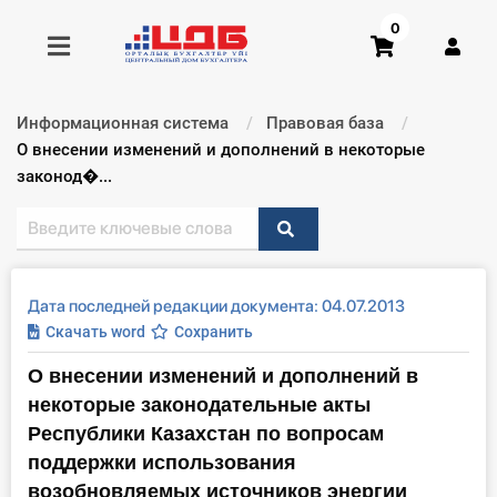
0
Информационная система
Правовая база
Получить консультацию
Текущий:
О внесении изменений и дополнений в некоторые
законод�...
Купить доступ
Главная ИС
Дата последней редакции документа: 04.07.2013
Формы
Скачать word
Сохранить
О внесении изменений и дополнений в
Консультации
некоторые законодательные акты
Правовая база
Республики Казахстан по вопросам
поддержки использования
Библиотека бухгалтера
возобновляемых источников энергии