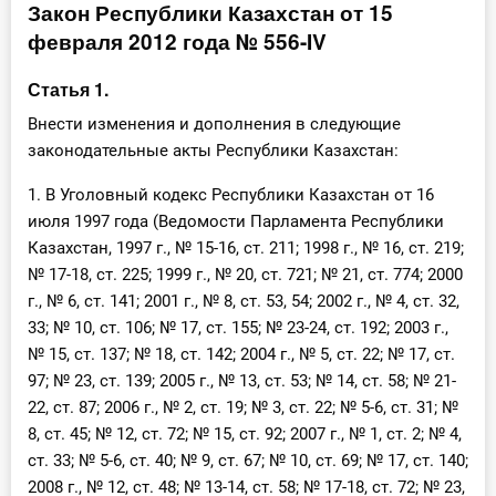
Закон Республики Казахстан от 15
Инструменты
февраля 2012 года № 556-IV
Вебинары
Статья 1.
Внести изменения и дополнения в следующие
Справочник бухгалтера
законодательные акты Республики Казахстан:
1. В Уголовный кодекс Республики Казахстан от 16
Участник ВЭД
июля 1997 года (Ведомости Парламента Республики
Практика ИП
Казахстан, 1997 г., № 15-16, ст. 211; 1998 г., № 16, ст. 219;
№ 17-18, ст. 225; 1999 г., № 20, ст. 721; № 21, ст. 774; 2000
Кадры. Труд. Зарплата.
г., № 6, ст. 141; 2001 г., № 8, ст. 53, 54; 2002 г., № 4, ст. 32,
33; № 10, ст. 106; № 17, ст. 155; № 23-24, ст. 192; 2003 г.,
Учет по отраслям
№ 15, ст. 137; № 18, ст. 142; 2004 г., № 5, ст. 22; № 17, ст.
97; № 23, ст. 139; 2005 г., № 13, ст. 53; № 14, ст. 58; № 21-
Юридический помощник
22, ст. 87; 2006 г., № 2, ст. 19; № 3, ст. 22; № 5-6, ст. 31; №
8, ст. 45; № 12, ст. 72; № 15, ст. 92; 2007 г., № 1, ст. 2; № 4,
ст. 33; № 5-6, ст. 40; № 9, ст. 67; № 10, ст. 69; № 17, ст. 140;
Интернет-магазин
2008 г., № 12, ст. 48; № 13-14, ст. 58; № 17-18, ст. 72; № 23,