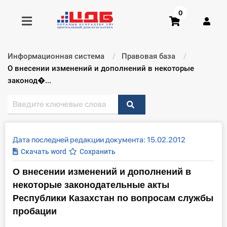
0
Информационная система
Правовая база
Получить консультацию
Текущий:
О внесении изменений и дополнений в некоторые
законод�...
Купить доступ
Главная ИС
Дата последней редакции документа: 15.02.2012
Формы
Скачать word
Сохранить
О внесении изменений и дополнений в
Консультации
некоторые законодательные акты
Правовая база
Республики Казахстан по вопросам службы
пробации
Библиотека бухгалтера