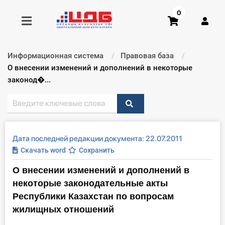
0
Информационная система
Правовая база
Получить консультацию
Текущий:
О внесении изменений и дополнений в некоторые
законод�...
Купить доступ
Главная ИС
Дата последней редакции документа: 22.07.2011
Формы
Скачать word
Сохранить
О внесении изменений и дополнений в
Консультации
некоторые законодательные акты
Правовая база
Республики Казахстан по вопросам
жилищных отношений
Библиотека бухгалтера