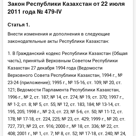
Закон Республики Казахстан от 22 июля
Инструменты
2011 года № 479-IV
Вебинары
Статья 1.
Внести изменения и дополнения в следующие
Справочник бухгалтера
законодательные акты Республики Казахстан:
1. В Гражданский кодекс Республики Казахстан (Общая
Участник ВЭД
часть), принятый Верховным Советом Республики
Практика ИП
Казахстан 27 декабря 1994 года (Ведомости
Верховного Совета Республики Казахстан, 1994 г., №
Кадры. Труд. Зарплата.
23-24 (приложение); 1995 г., № 15-16, ст. 109; № 20, ст.
121; Ведомости Парламента Республики Казахстан,
Учет по отраслям
1996 г., № 2, ст. 187; № 14, ст. 274; № 19, ст. 370; 1997 г.,
№ 1-2, ст. 8; № 5, ст. 55; № 12, ст. 183, 184; № 13-14, ст.
Юридический помощник
195, 205; 1998 г., № 2-3, ст. 23; № 5-6, ст. 50; № 11-12, ст.
178; № 17-18, ст. 224, 225; № 23, ст. 429; 1999 г., № 20, ст.
727, 731; № 23, ст. 916; 2000 г., № 18, ст. 336; № 22, ст.
Интернет-магазин
408; 2001 г., № 1, ст. 7; № 8, ст. 52; № 17-18, ст. 240; № 24,