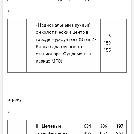
«
«Национальный научный
онкологический центр в
6
городе Нур-Султан» (Этап 2 -
159
Каркас здания нового
155
стационара. Фундамент и
каркас МГО)
»;
строку:
«
III. Целевые
634
306
197
трансферты на
456
067
267