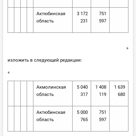
Актюбинская
3 172
751
область
231
597
»
изложить в следующей редакции:
«
Акмолинская
5 040
1 408
1 639
область
317
119
680
Актюбинская
5 000
751
область
765
597