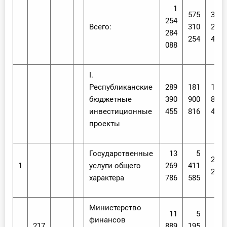
О Системе
1
575
384
254
Всего:
310
220
Обучение
284
254
484
088
Тарифы
I.
Тестирование для
Республиканские
289
181
141
бухгалтера
бюджетные
390
900
839
инвестиционные
455
816
478
проекты
Государственные
13
5
216
1
услуги общего
269
411
282
характера
786
585
Министерство
11
5
финансов
217
889
195