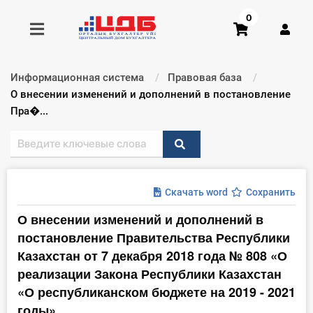
0
Информационная система
Правовая база
Получить консультацию
Текущий:
О внесении изменений и дополнений в постановление
Пра�...
Купить доступ
Главная ИС
Скачать word
Сохранить
Формы
О внесении изменений и дополнений в
постановление Правительства Республики
Консультации
Казахстан от 7 декабря 2018 года № 808 «О
Правовая база
реализации Закона Республики Казахстан
«О республиканском бюджете на 2019 - 2021
Библиотека бухгалтера
годы»