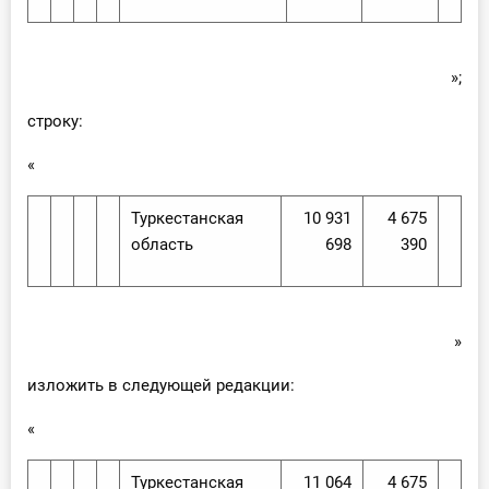
»;
строку:
«
Туркестанская
10 931
4 675
область
698
390
»
изложить в следующей редакции:
«
Туркестанская
11 064
4 675