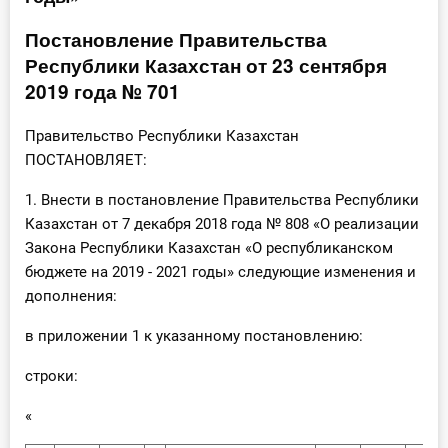
Инструменты
Постановление Правительства
Республики Казахстан от 23 сентября
Вебинары
2019 года № 701
Справочник бухгалтера
Правительство Республики Казахстан
ПОСТАНОВЛЯЕТ:
Участник ВЭД
1. Внести в постановление Правительства Республики
Практика ИП
Казахстан от 7 декабря 2018 года № 808 «О реализации
Закона Республики Казахстан «О республиканском
Кадры. Труд. Зарплата.
бюджете на 2019 - 2021 годы» следующие изменения и
дополнения:
Учет по отраслям
в приложении 1 к указанному постановлению:
Юридический помощник
строки:
«
Интернет-магазин