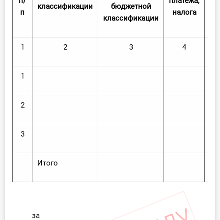
п/
платежа,
классификации
бюджетной
п
п
налога
классификации
1
2
3
4
1
2
3
Итого
за