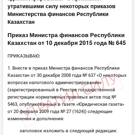
утратившими силу некоторых приказов
Инструменты
Министерства финансов Республики
Казахстан
Вебинары
Приказ Министра финансов Республики
Справочник бухгалтера
Казахстан от 10 декабря 2015 года № 645
Участник ВЭД
ПРИКАЗЫВАЮ:
Практика ИП
1. Внести в приказ Министра финансов Республики
Казахстан от 30 декабря 2008 года № 637 «О некоторых
Кадры. Труд. Зарплата.
вопросах налогового администрирования»
(зарегистрированный в Реестре государственной
Учет по отраслям
регистрации нормативных правовых актов под №
5463, опубликованный в газете «Юридическая газета»
Юридический помощник
от 20 февраля 2009 года № 27 (1624)) следующие
изменения и дополнения:
Интернет-магазин
заголовок изложить в следующей редакции: