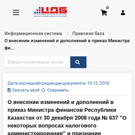
0
Информационная система
Правовая база
Получить консультацию
Текущий:
О внесении изменений и дополнений в приказ Министра
фи...
Купить доступ
Главная ИС
Дата последней редакции документа: 10.12.2015
Формы
Скачать word
Сохранить
О внесении изменений и дополнений в
Консультации
приказ Министра финансов Республики
Правовая база
Казахстан от 30 декабря 2008 года № 637 "О
некоторых вопросах налогового
Библиотека бухгалтера
администрирования" и признании