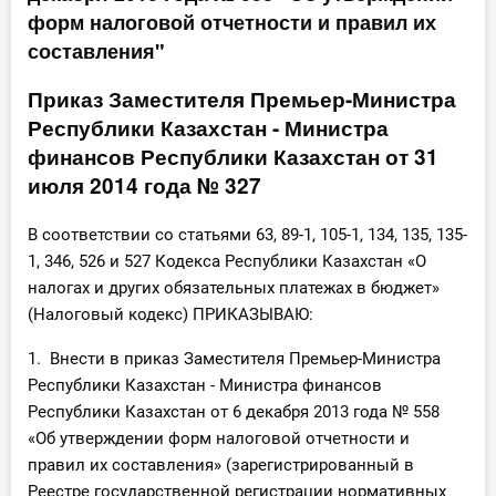
форм налоговой отчетности и правил их
Инструменты
составления"
Вебинары
Приказ Заместителя Премьер-Министра
Республики Казахстан - Министра
Справочник бухгалтера
финансов Республики Казахстан от 31
июля 2014 года № 327
Участник ВЭД
В соответствии со статьями 63, 89-1, 105-1, 134, 135, 135-
Практика ИП
1, 346, 526 и 527 Кодекса Республики Казахстан «О
налогах и других обязательных платежах в бюджет»
Кадры. Труд. Зарплата.
(Налоговый кодекс) ПРИКАЗЫВАЮ:
Учет по отраслям
1. Внести в приказ Заместителя Премьер-Министра
Республики Казахстан - Министра финансов
Юридический помощник
Республики Казахстан от 6 декабря 2013 года № 558
«Об утверждении форм налоговой отчетности и
Интернет-магазин
правил их составления» (зарегистрированный в
Реестре государственной регистрации нормативных