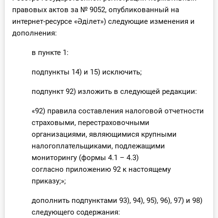
О Системе
правовых актов за № 9052, опубликованный на
интернет-ресурсе «Әділет») следующие изменения и
Обучение
дополнения:
Тарифы
в пункте 1:
подпункты 14) и 15) исключить;
Тестирование для
бухгалтера
подпункт 92) изложить в следующей редакции:
«92) правила составления налоговой отчетности
страховыми, перестраховочными
организациями, являющимися крупными
налогоплательщиками, подлежащими
мониторингу (формы 4.1 – 4.3)
согласно приложению 92 к настоящему
приказу;»;
дополнить подпунктами 93), 94), 95), 96), 97) и 98)
следующего содержания: