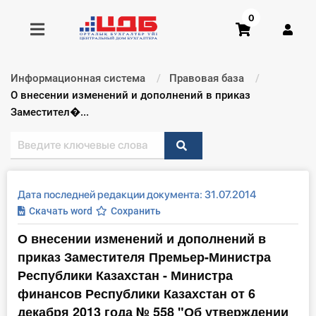
0
Информационная система
Правовая база
Получить консультацию
Текущий:
О внесении изменений и дополнений в приказ
Заместител�...
Купить доступ
Главная ИС
Дата последней редакции документа: 31.07.2014
Формы
Скачать word
Сохранить
О внесении изменений и дополнений в
Консультации
приказ Заместителя Премьер-Министра
Правовая база
Республики Казахстан - Министра
финансов Республики Казахстан от 6
Библиотека бухгалтера
декабря 2013 года № 558 "Об утверждении