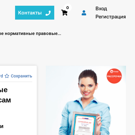
0
Вход
Контакты
Регистрация
ые нормативные правовые...
rd
Сохранить
ые
сам
ки