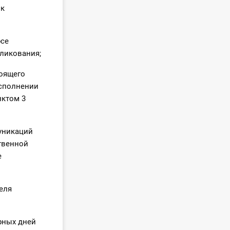
нк
рсе
ликования;
тоящего
исполнении
нктом 3
уникаций
ственной
е
еля
рных дней