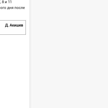
 8 и 11
ного дня после
Д. Акишев