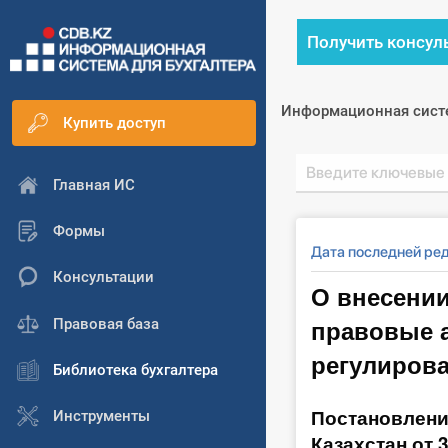
Получить консул
Информационная сист
Купить доступ
Главная ИС
Формы
Дата последней ред
Консультации
О внесени
правовые а
Правовая база
регулиров
Библиотека бухгалтера
Постановлени
Инструменты
Казахстан от 