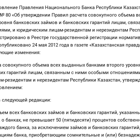
новление Правления Национального Банка Республики Казахст
 № 80 «Об утверждении Правил расчета совокупного объема 
ровня банковских займов и банковских гарантий лицам, свя
ями, и юридическим лицам-резидентам и нерезидентам Рес
истрировано в Реестре государственной регистрации нормат
опубликовано 24 мая 2012 года в газете «Казахстанская правд
дующие изменения:
а совокупного объема всех выданных банками второго уровн
ких гарантий лицам, связанным с ними особыми отношениями
м-резидентам и нерезидентам Республики Казахстан, утверж
овлением:
в следующей редакции:
ъем всех банковских займов и банковских гарантий, указанных
а о банках, не превышает 50 (пятидесяти) процентов собствен
 каждого банка, за исключением займов и банковских гаранти
ациям банка, приобретающим сомнительные и (или) безнаде