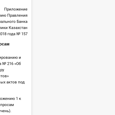
Приложение
нию Правления
ального Банка
лики Казахстан
2018 года № 157
росам
лированию и
а № 216 «Об
ру
итов»
вых актов под
ложению 1 к
опросам
чень).