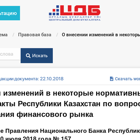
ьтацию
ема
Правовая база
Текущий:
О внесении изменений в некотор
Искать
акции документа: 22.10.2018
Скачать wo
и изменений в некоторые нормативн
кты Республики Казахстан по вопро
ания финансового рынка
е Правления Национального Банка Республи
30 июля 2018 года № 157