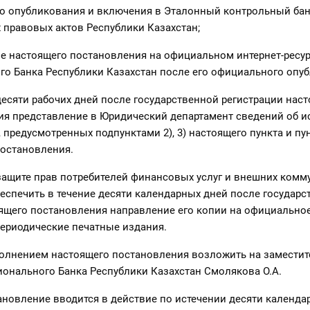
о опубликования и включения в Эталонный контрольный ба
правовых актов Республики Казахстан;
е настоящего постановления на официальном интернет-ресу
о Банка Республики Казахстан после его официального опуб
 десяти рабочих дней после государственной регистрации нас
ия представление в Юридический департамент сведений об 
 предусмотренных подпунктами 2), 3) настоящего пункта и пу
постановления.
защите прав потребителей финансовых услуг и внешних комм
обеспечить в течение десяти календарных дней после государ
ящего постановления направление его копии на официально
ериодические печатные издания.
полнением настоящего постановления возложить на заместит
онального Банка Республики Казахстан Смолякова О.А.
ановление вводится в действие по истечении десяти календа