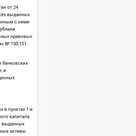
ан от 24
всех выданных
занным с ними
публики
ивных правовых
а» № 150-151
я банковских
, и
денных
 в пунктах 1 и
ного капитала
й, выданных
жные активы