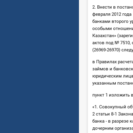
2. Внести в поста
февраля 2012 года
банками второго у
особыми отношени
Казахстан» (зарег
актов под № 7510, 
(26969-26970) сле
в Правилах расчет
займов и банковс
юридическим лица
указанным постан
пункт 1 изложить 
«1. Совокупный об
2 статьи 8-1 Закон
банка - в разрезе
дочерним организ