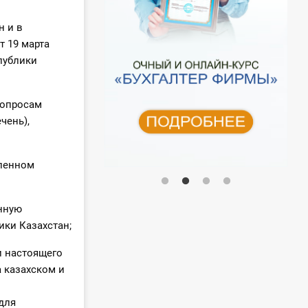
н и в
т 19 марта
публики
вопросам
чень),
вленном
енную
ки Казахстан;
и настоящего
 казахском и
для