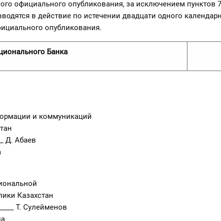
вого официального опубликования, за исключением пунктов 7,
вводятся в действие по истечении двадцати одного календар
фициального опубликования.
ционального Банка
ормации и коммуникаций
тан
_ Д. Абаев
а
иональной
лики Казахстан
____ Т. Сулейменов
да