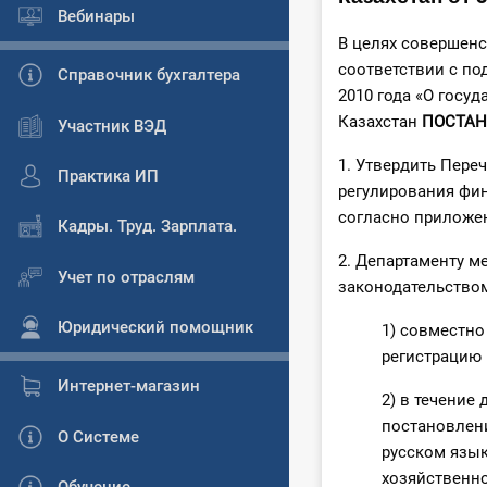
Вебинары
В целях совершенс
соответствии с по
Справочник бухгалтера
2010 года «О госу
Казахстан
ПОСТАН
Участник ВЭД
1. Утвердить Пере
Практика ИП
регулирования фин
согласно приложе
Кадры. Труд. Зарплата.
2. Департаменту м
Учет по отраслям
законодательством
Юридический помощник
1) совместно
регистрацию 
Интернет-магазин
2) в течение
постановлени
О Системе
русском язык
хозяйственн