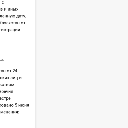
 с
в и иных
ленную дату,
азахстан от
егистрации
».
ан от 24
ских лиц и
льством
еречня
естре
ковано 5 июня
зменения: