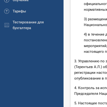
Обучение
официальног
нормативных 
Тарифы
3) размещени
Тестирование для
Национальног
бухгалтера
4) в течение
постановлен
мероприятий,
настоящего 
3. Управлению по 
(Терентьев А.Л.) 
регистрации насто
опубликование в п
4. Контроль за ис
Председателя Наци
5. Настоящее пост