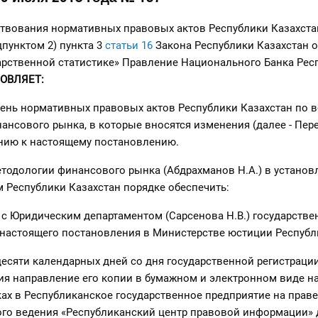
твования нормативных правовых актов Республики Казахста
дпунктом 2) пункта 3
статьи 16
Закона Республики Казахстан о
дарственной статистике» Правление Национального Банка Рес
ОВЛЯЕТ:
чень нормативных правовых актов Республики Казахстан по 
ансового рынка, в которые вносятся изменения (далее - Пере
нию к настоящему постановлению.
етодологии финансового рынка (Абдрахманов Н.А.) в устано
 Республики Казахстан порядке обеспечить:
 с Юридическим департаментом (Сарсенова Н.В.) государств
настоящего постановления в Министерстве юстиции Республи
 десяти календарных дней со дня государственной регистраци
я направление его копии в бумажном и электронном виде на
ах в Республиканское государственное предприятие на праве
ого ведения «Республиканский центр правовой информации» 