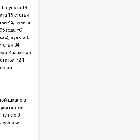
-1, пункта 14
нкта 15 статьи
тьи 45, пункта
95 года «О
ах), пункта 6
статьи 34,
лики Казахстан
статьи 72-1
ление
ной шкале в
 рейтингов
 пункте 3
спублики