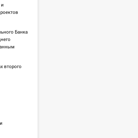
 и
проектов
льного Банка
днего
занным
х второго
:
и