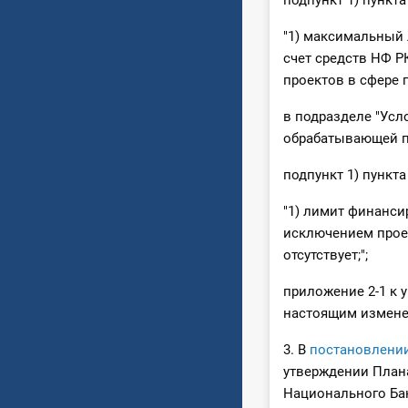
подпункт 1) пункт
"1) максимальный
счет средств НФ Р
проектов в сфере 
в подразделе "Усл
обрабатывающей 
подпункт 1) пункт
"1) лимит финанси
исключением прое
отсутствует;";
приложение 2-1 к 
настоящим измене
3. В
постановлени
утверждении План
Национального Ба