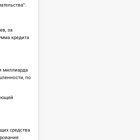
ательства":
ев, за
умма кредита
и миллиарда
шленности, по
дующей
щих средства
ирования