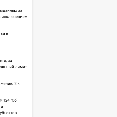
выданных за
за исключением
ва в
ге, за
мальный лимит
ожению 2 к
№ 124 "Об
 и
убъектов