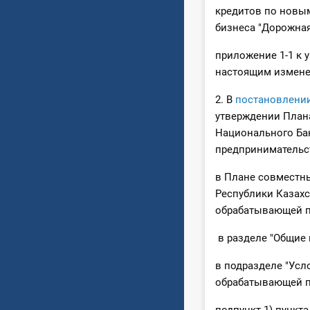
кредитов по новы
бизнеса "Дорожная 
приложение 1-1 к 
настоящим измене
2. В
постановлени
утверждении План
Национального Ба
предпринимательс
в Плане совместны
Республики Казах
обрабатывающей п
в разделе "Общие 
в подразделе "Усл
обрабатывающей 