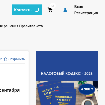
0
Вход
Контакты
Регистрация
е решения Правительств...
rd
Сохранить
сентября