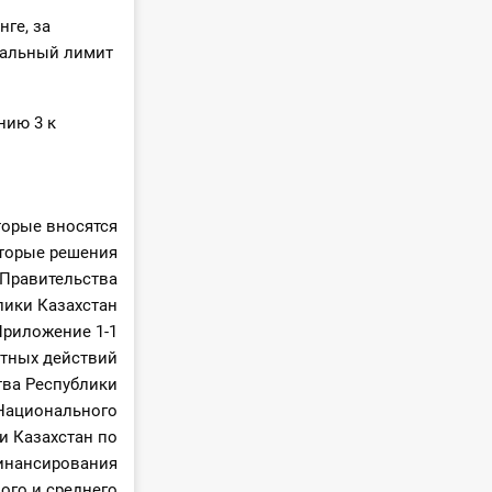
ге, за
мальный лимит
нию 3 к
торые вносятся
торые решения
Правительства
лики Казахстан
Приложение 1-1
стных действий
тва Республики
 Национального
и Казахстан по
инансирования
ого и среднего