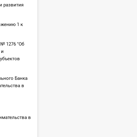
и развития
ожению 1 к
 № 1276 "Об
 и
убъектов
льного Банка
тельства в
имательства в