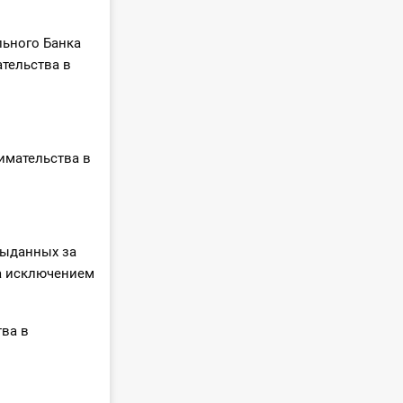
льного Банка
тельства в
имательства в
выданных за
за исключением
ва в