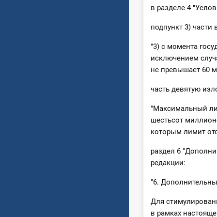
в разделе 4 "Усло
подпункт 3) части
"3) с момента гос
исключением случа
не превышает 60 м
часть девятую изл
"Максимальный ли
шестьсот миллионо
которым лимит отсу
раздел 6 "Дополн
редакции:
"6. Дополнительн
Для стимулирован
в рамках настояще