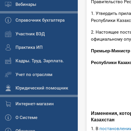
Правительство Ре
Вебинары
1. Утвердить прил
Справочник бухгалтера
Республики Казахс
2. Настоящее пост
Участник ВЭД
официальному опу
Практика ИП
Премьер-Министр
Кадры. Труд. Зарплата.
Республики 
Учет по отраслям
Юридический помощник
Интернет-магазин
Изменения, кото
О Системе
Казахстан
1. В
постановлени