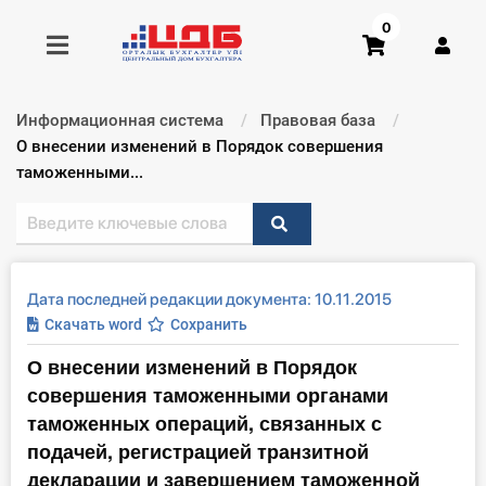
0
Информационная система
Правовая база
Получить консультацию
Текущий:
О внесении изменений в Порядок совершения
таможенными...
Купить доступ
Главная ИС
Дата последней редакции документа: 10.11.2015
Формы
Скачать word
Сохранить
О внесении изменений в Порядок
Консультации
совершения таможенными органами
Правовая база
таможенных операций, связанных с
подачей, регистрацией транзитной
Библиотека бухгалтера
декларации и завершением таможенной