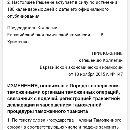
2. Настоящее Решение вступает в силу по истечении
О Системе
180 календарных дней с даты его официального
опубликования.
Обучение
Председатель Коллегии
Тарифы
Евразийской экономической комиссии В.
Христенко
Тестирование для
бухгалтера
ПРИЛОЖЕНИЕ
к Решению Коллегии
Евразийской экономической комиссии
от 10 ноября 2015 г. № 147
ИЗМЕНЕНИЯ, вносимые в Порядок совершения
таможенными органами таможенных операций,
связанных с подачей, регистрацией транзитной
декларации и завершением таможенной
процедуры таможенного транзита
1. По тексту слова «государства – члены Таможенного
союза» в соответствующих числе и падеже заменить