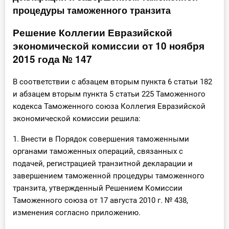
процедуры таможенного транзита
Инструменты
Решение Коллегии Евразийской
Вебинары
экономической комиссии от 10 ноября
2015 года № 147
Справочник бухгалтера
В соответствии с абзацем вторым пункта 6 статьи 182
Участник ВЭД
и абзацем вторым пункта 5 статьи 225 Таможенного
кодекса Таможенного союза Коллегия Евразийской
Практика ИП
экономической комиссии решила:
Кадры. Труд. Зарплата.
1. Внести в Порядок совершения таможенными
органами таможенных операций, связанных с
Учет по отраслям
подачей, регистрацией транзитной декларации и
завершением таможенной процедуры таможенного
Юридический помощник
транзита, утвержденный Решением Комиссии
Таможенного союза от 17 августа 2010 г. № 438,
изменения согласно приложению.
Интернет-магазин