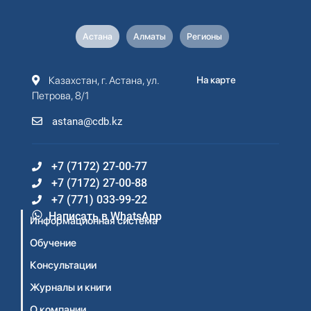
Астана
Алматы
Регионы
Казахстан, г. Астана, ул.
На карте
Петрова, 8/1
astana@cdb.kz
+7 (7172) 27-00-77
+7 (7172) 27-00-88
+7 (771) 033-99-22
Написать в WhatsApp
Информационная система
Обучение
Консультации
Журналы и книги
О компании