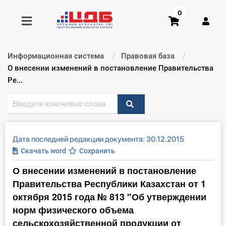
0
Информационная система
Правовая база
Получить консультацию
Текущий:
О внесении изменений в постановление Правительства
Ре...
Купить доступ
Главная ИС
Дата последней редакции документа: 30.12.2015
Формы
Скачать word
Сохранить
О внесении изменений в постановление
Консультации
Правительства Республики Казахстан от 1
Правовая база
октября 2015 года № 813 "Об утверждении
норм физического объема
Библиотека бухгалтера
сельскохозяйственной продукции от