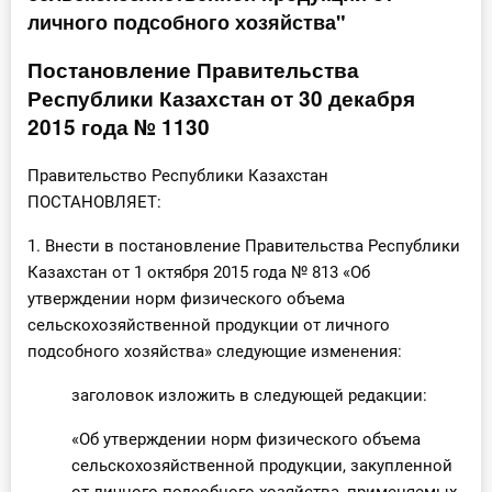
личного подсобного хозяйства"
Инструменты
Постановление Правительства
Вебинары
Республики Казахстан от 30 декабря
2015 года № 1130
Справочник бухгалтера
Правительство Республики Казахстан
Участник ВЭД
ПОСТАНОВЛЯЕТ:
Практика ИП
1. Внести в постановление Правительства Республики
Казахстан от 1 октября 2015 года № 813 «Об
Кадры. Труд. Зарплата.
утверждении норм физического объема
сельскохозяйственной продукции от личного
Учет по отраслям
подсобного хозяйства» следующие изменения:
заголовок изложить в следующей редакции:
Юридический помощник
«Об утверждении норм физического объема
Интернет-магазин
сельскохозяйственной продукции, закупленной