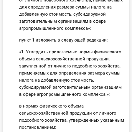
от личного подсобного хозяйства, применяемых
О Системе
для определения размера суммы налога на
добавленную стоимость, субсидируемой
Обучение
заготовительным организациям в сфере
агропромышленного комплекса»;
Тарифы
пункт 1 изложить в следующей редакции:
Тестирование для
«1. Утвердить прилагаемые нормы физического
бухгалтера
объема сельскохозяйственной продукции,
закупленной от личного подсобного хозяйства,
применяемых для определения размера суммы
налога на добавленную стоимость,
субсидируемой заготовительным организациям
в сфере агропромышленного комплекса.»;
в нормах физического объема
сельскохозяйственной продукции от личного
подсобного хозяйства, утвержденных указанным
постановлением: