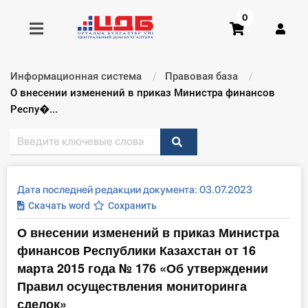
0
Информационная система
Правовая база
Получить консультацию
Текущий:
О внесении изменений в приказ Министра финансов
Респу�...
Купить доступ
Главная ИС
Дата последней редакции документа: 03.07.2023
Формы
Скачать word
Сохранить
О внесении изменений в приказ Министра
Консультации
финансов Республики Казахстан от 16
Правовая база
марта 2015 года № 176 «Об утверждении
Правил осуществления мониторинга
Библиотека бухгалтера
сделок»