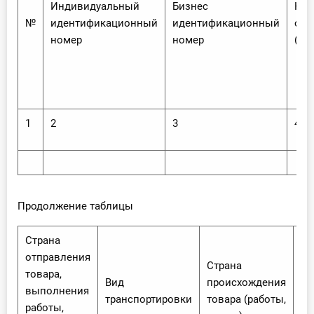
Индивидуальный
Бизнес
Наи
№
идентификационный
идентификационный
отп
номер
номер
(эк
1
2
3
4
Продолжение таблицы
Страна
отправления
Страна
Пр
товара,
Вид
происхождения
то
выполнения
транспортировки
товара (работы,
(р
работы,