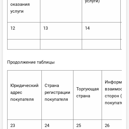
услуги)
ус
оказания
услуги
12
13
14
15
Продолжение таблицы
Информаци
Юридический
Страна
Торгующая
взаимосвя
адрес
регистрации
страна
сторон (пр
покупателя
покупателя
покупателя
23
24
25
26