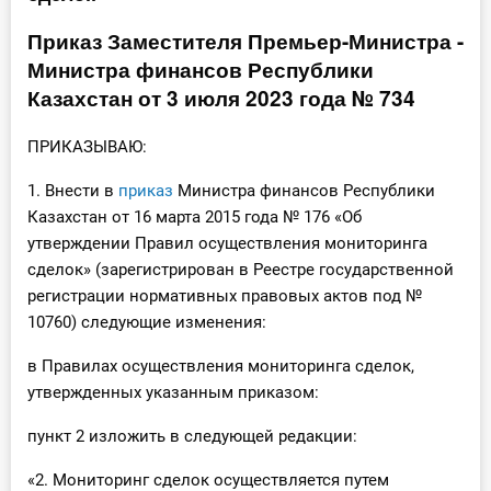
Инструменты
Приказ Заместителя Премьер-Министра -
Министра финансов Республики
Вебинары
Казахстан от 3 июля 2023 года № 734
Справочник бухгалтера
ПРИКАЗЫВАЮ:
1. Внести в
приказ
Министра финансов Республики
Участник ВЭД
Казахстан от 16 марта 2015 года № 176 «Об
утверждении Правил осуществления мониторинга
Практика ИП
сделок» (зарегистрирован в Реестре государственной
Кадры. Труд. Зарплата.
регистрации нормативных правовых актов под №
10760) следующие изменения:
Учет по отраслям
в Правилах осуществления мониторинга сделок,
утвержденных указанным приказом:
Юридический помощник
пункт 2 изложить в следующей редакции:
Интернет-магазин
«2. Мониторинг сделок осуществляется путем