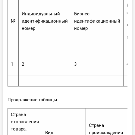
Наи
отп
Индивидуальный
Бизнес
№
идентификационный
идентификационный
ля 
номер
номер
ра)
1
2
3
4
Продолжение таблицы
Страна
отправления
Пр
Страна
товара,
Вид
происхождения