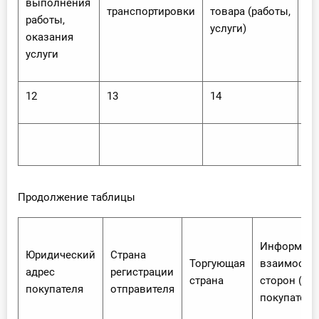
ль
выполнения
транспортировки
товара (работы,
(р
работы,
услуги)
ус
оказания
услуги
12
13
14
15
Продолжение таблицы
Информаци
Юридический
Страна
Торгующая
взаимосвя
адрес
регистрации
страна
сторон (пр
покупателя
отправителя
покупателя