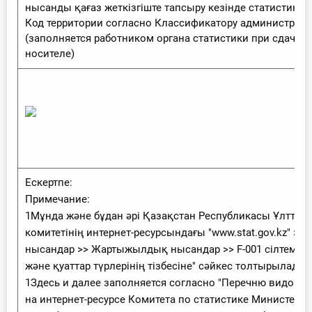
нысанды қағаз жеткізгіште тапсыру кезінде статистика
Код территории согласно Классификатору администрати
(заполняется работником органа статистики при сдаче
носителе)
Ескертпе:
Примечание:
1Мұнда және бұдан әрі Қазақстан Республикасы Ұлттық 
комитетінің интернет-ресурсындағы "www.stat.gov.kz" >>
нысандар >> Жартыжылдық нысандар >> F-001 сілтемесі
және қуаттар түрлерінің тізбесіне" сәйкес толтырылады
1Здесь и далее заполняется согласно "Перечню видов 
на интернет-ресурсе Комитета по статистике Министер