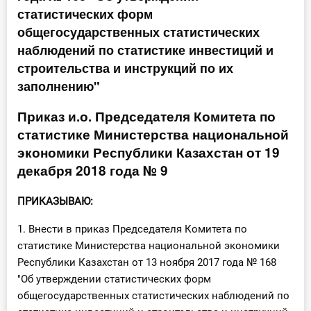
статистических форм
Инструменты
общегосударственных статистических
наблюдений по статистике инвестиций и
Вебинары
строительства и инструкций по их
заполнению"
Справочник бухгалтера
Приказ и.о. Председателя Комитета по
Участник ВЭД
статистике Министерства национальной
экономики Республики Казахстан от 19
Практика ИП
декабря 2018 года № 9
Кадры. Труд. Зарплата.
ПРИКАЗЫВАЮ:
Учет по отраслям
1. Внести в приказ Председателя Комитета по
статистике Министерства национальной экономики
Юридический помощник
Республики Казахстан от 13 ноября 2017 года № 168
"Об утверждении статистических форм
Интернет-магазин
общегосударственных статистических наблюдений по