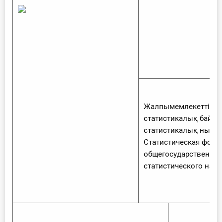
Жалпымемлекеттік
статистикалық байқ
статистикалық ныса
Статистическая форм
общегосударственног
статистического наб