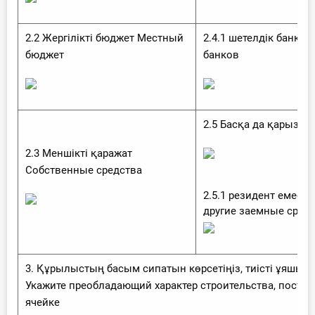
2.2 Жергілікті бюджет Местный
2.4.1 шетелдік банкте
бюджет
банков
2.5 Басқа да қарыз қ
2.3 Меншікті қаражат
Собственные средства
2.5.1 резидент емест
другие заемные сред
3. Құрылыстың басым сипатын көрсетіңіз, тиісті ұяшыққ
Укажите преобладающий характер строительства, поставь
ячейке