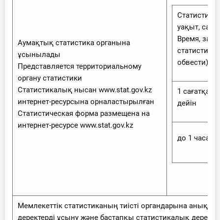
Статистика
уақыт, саға
Время, затр
Аумақтық статистика органына
статистичес
ұсынылады
обвести)
Представляется территориальному
органу статистики
Статистикалық нысан www.stat.gov.kz
1 сағатқа
интернет-ресурсына орналастырылған
дейiн
Статистическая форма размещена на
интернет-ресурсе www.stat.gov.kz
до 1 часа
Мемлекеттік статистиканың тиісті органдарына анық е
деректерді ұсыну және бастапқы статистикалық деректе