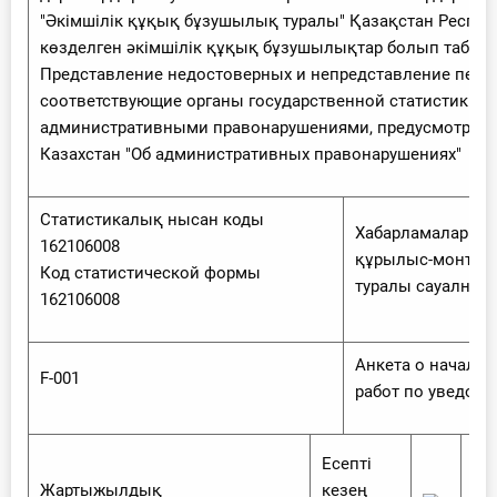
"Әкімшілік құқық бұзушылық туралы" Қазақстан Респуб
көзделген әкімшілік құқық бұзушылықтар болып табы
Представление недостоверных и непредставление перв
соответствующие органы государственной статистики в
административными правонарушениями, предусмотренн
Казахстан "Об административных правонарушениях"
Статистикалық нысан коды
Хабарламалар жә
162106008
құрылыс-монтажд
Код статистической формы
туралы сауалнам
162106008
Анкета о начале
F-001
работ по уведом
Есепті
Жартыжылдық
кезең
жа