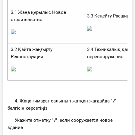
3.1 Жаңа құрылыс Новое
3.3 Кеңейту Расширен
строительство
3.2 Қайта жаңғырту
3.4 Техникалық қайт
Реконструкция
перевооружение
4. Жаңа ғимарат салынып жатқан жағдайда "√"
белгісін көрсетіңіз
Укажите отметку "√", если сооружается новое
здание