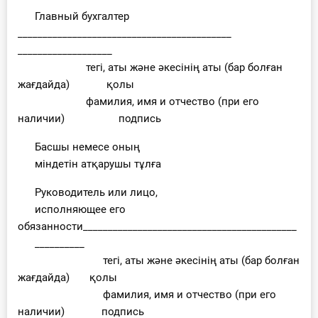
Главный бухгалтер
___________________________________________
___________________
тегі, аты және әкесінің аты (бар болған
жағдайда) қолы
фамилия, имя и отчество (при его
наличии) подпись
Басшы немесе оның
міндетін атқарушы тұлға
Руководитель или лицо,
исполняющее его
обязанности___________________________________________
__________
тегі, аты және әкесінің аты (бар болған
жағдайда) қолы
фамилия, имя и отчество (при его
наличии) подпись