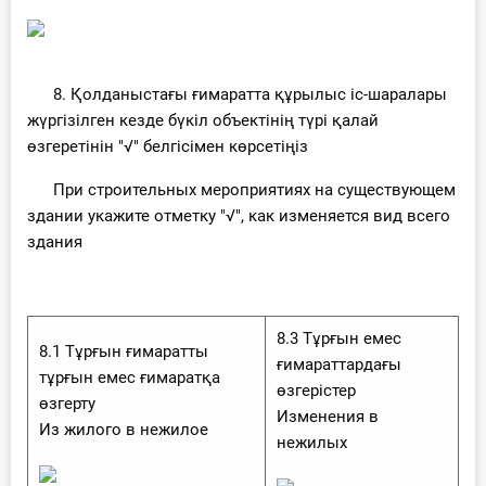
8. Қолданыстағы ғимаратта құрылыс іс-шаралары
жүргізілген кезде бүкіл объектінің түрі қалай
өзгеретінін "√" белгісімен көрсетіңіз
При строительных мероприятиях на существующем
здании укажите отметку "√", как изменяется вид всего
здания
8.3 Тұрғын емес
8.1 Тұрғын ғимаратты
ғимараттардағы
тұрғын емес ғимаратқа
өзгерістер
өзгерту
Изменения в
Из жилого в нежилое
нежилых