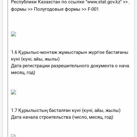
Республики Казахстан по ссылке "www.stat.gov.kz" >> Д
формы >> Полугодовые формы >> F-001
1.6 Құрылыс-монтаж жұмыстарын жүргізе бастағаны тур
күні (күні, айы, жылы)
Дата регистрации разрешительного документа о начале 
месяц, год)
1.7 Құрылыстың басталған күні (күні, айы, жылы)
Дата начала строительства (число, месяц, год)