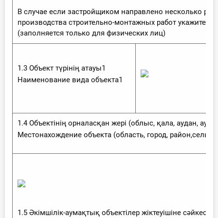
В случае если застройщиком направлено несколько раз
производства строительно-монтажных работ укажите п
(заполняется только для физических лиц)
1.3 Объект түрінің атауы1
Наименование вида объекта1
1.4 Объектінің орналасқан жері (облыс, қала, аудан, ауыл
Местонахождение объекта (область, город, район,сельск
1.5 Әкімшілік-аумақтық объектілер жіктеуішіне сәйкес 