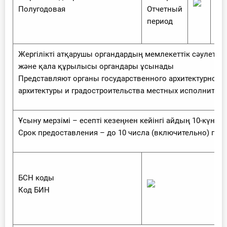
Полугодовая
Отчетный
по
период
Жергілікті атқарушы органдардың мемлекеттік сәулет-қ
және қала құрылысы органдары ұсынады
Представляют органы государственного архитектурно-ст
архитектуры и градостроительства местных исполнител
Ұсыну мерзімі – есепті кезеңнен кейінгі айдың 10-күніне
Срок предоставления – до 10 числа (включительно) пос
БСН коды
Код БИН