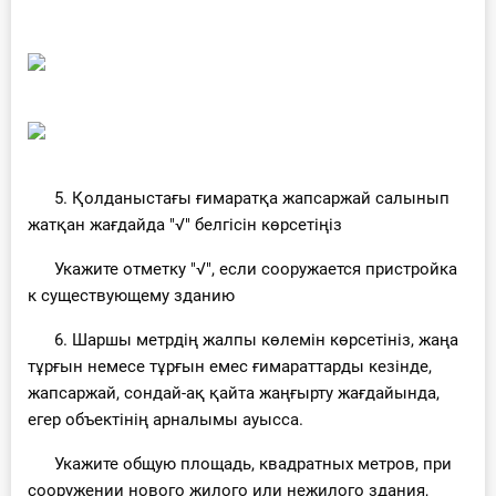
5. Қолданыстағы ғимаратқа жапсаржай салынып
жатқан жағдайда "√" белгісін көрсетіңіз
Укажите отметку "√", если сооружается пристройка
к существующему зданию
6. Шаршы метрдің жалпы көлемін көрсетініз, жаңа
тұрғын немесе тұрғын емес ғимараттарды кезінде,
жапсаржай, сондай-ақ қайта жаңғырту жағдайында,
егер объектінің арналымы ауысса.
Укажите общую площадь, квадратных метров, при
сооружении нового жилого или нежилого здания,