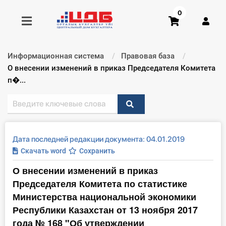
0
Информационная система
Правовая база
Получить консультацию
Текущий:
О внесении изменений в приказ Председателя Комитета
п�...
Купить доступ
Главная ИС
Дата последней редакции документа: 04.01.2019
Формы
Скачать word
Сохранить
О внесении изменений в приказ
Консультации
Председателя Комитета по статистике
Правовая база
Министерства национальной экономики
Республики Казахстан от 13 ноября 2017
Библиотека бухгалтера
года № 168 "Об утверждении