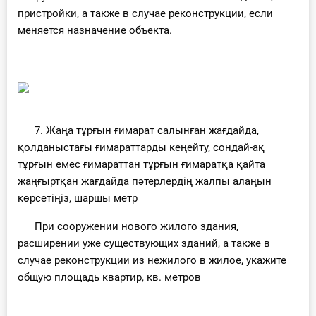
пристройки, а также в случае реконструкции, если
меняется назначение объекта.
7. Жаңа тұрғын ғимарат салынған жағдайда,
қолданыстағы ғимараттарды кеңейту, сондай-ақ
тұрғын емес ғимараттан тұрғын ғимаратқа қайта
жаңғыртқан жағдайда пәтерлердің жалпы алаңын
көрсетіңіз, шаршы метр
При сооружении нового жилого здания,
расширении уже существующих зданий, а также в
случае реконструкции из нежилого в жилое, укажите
общую площадь квартир, кв. метров