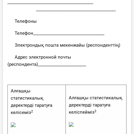
_________________________________________
______________________________________
Телефоны
Телефон__________________________________
Электрондық пошта мекенжайы (респонденттің)
Адрес электронной почты
(респондента)_______________________
Алғашқы
Алғашқы статистикалық
статистикалық
деректерді таратуға
деректерді таратуға
2
2
келіспейміз
келісеміз