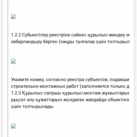
1.2.2 Субьектілер реестріне сәйкес құрылыс-жөндеу жұ
хабарландыру берген (заңды тұлғалар үшін толтырылады)
Укажите номер, согласно реестра субъектов, подавших 
строительно-монтажных работ (заполняется только для
1.2.3 Құрылыс салушы құрылыс-монтаж жұмыстарын жүр
рұқсат алу құжаттарын жолдаған жағдайда объектінің рет
үшін толтырылады