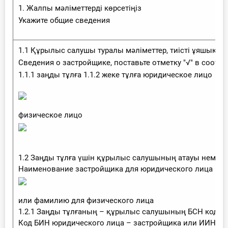
1. Жалпы мәліметтерді көрсетіңіз
Укажите общие сведения
1.1 Құрылыс салушы туралы мәліметтер, тиісті ұяшыққа 
Сведения о застройщике, поставьте отметку "√" в соотв
1.1.1 заңды тұлға 1.1.2 жеке тұлға юридическое лицо
физическое лицо
1.2 Заңды тұлға үшін құрылыс салушының атауы немесе ж
Наименование застройщика для юридического лица
или фамилию для физического лица
1.2.1 Заңды тұлғаның – құрылыс салушының БСН коды
Код БИН юридического лица – застройщика или ИИН фи