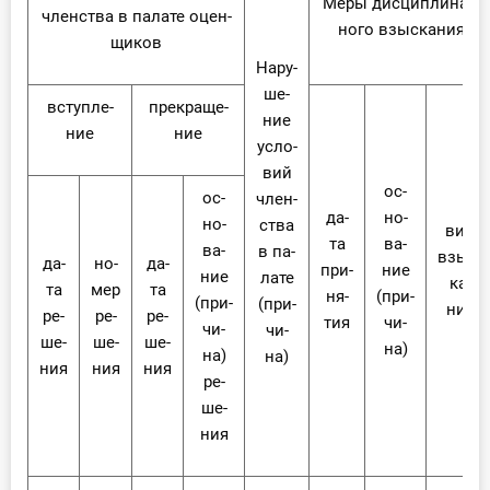
Ме­ры дис­ци­пли­нар­
член­ства в па­ла­те оцен­
но­го взыс­ка­ния
щи­ков
На­ру­
ше­
вступ­ле­
пре­кра­ще­
ние
ние
ние
усло­
вий
ос­
ос­
член­
да­
но­
но­
ства
вид
та
ва­
ва­
в па­
взыс­
да­
но­
да­
при­
ние
ние
ла­те
ка­
та
мер
та
ня­
(при­
(при­
(при­
ния
ре­
ре­
ре­
тия
чи­
чи­
чи­
ше­
ше­
ше­
на)
на)
на)
ния
ния
ния
ре­
ше­
ния