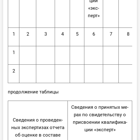
ции
«экс­
перт»
1
2
3
4
5
6
7
8
1
2
продолжение таблицы
Све­де­ния о при­ня­тых ме­
рах по сви­де­тель­ству о
Све­де­ния о про­ве­ден­
при­сво­е­нии ква­ли­фи­ка­
ных экс­пер­ти­зах от­че­та
ции «экс­перт»
об оцен­ке в со­ста­ве