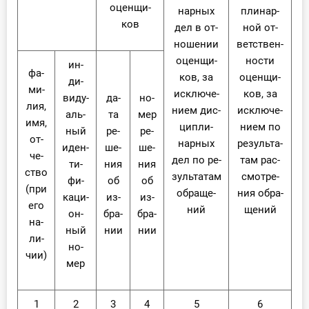
оцен­щи­
нар­ных
пли­нар­
ков
дел в от­
ной от­
но­ше­нии
вет­ствен­
оцен­щи­
но­сти
ин­
фа­
ков, за
оцен­щи­
ди­
ми­
ис­клю­че­
ков, за
ви­ду­
да­
но­
лия,
ни­ем дис­
ис­клю­че­
аль­
та
мер
имя,
ци­пли­
ни­ем по
ный
ре­
ре­
от­
нар­ных
ре­зуль­та­
иден­
ше­
ше­
че­
дел по ре­
там рас­
ти­
ния
ния
ство
зуль­та­там
смот­ре­
фи­
об
об
(при
об­ра­ще­
ния об­ра­
ка­ци­
из­
из­
его
ний
ще­ний
он­
бра­
бра­
на­
ный
нии
нии
ли­
но­
чии)
мер
1
2
3
4
5
6