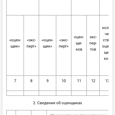
ко­ли­
че­
оцен­
экс­
«оцен­
«экс­
«оцен­
«экс­
ство
щи­
пер­
щик»
перт»
щик»
перт»
оцен­
ков
тов
щи­
ков
7
8
9
10
11
12
13
2. Сведения об оценщиках