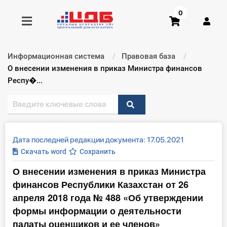
0
Информационная система
Правовая база
Получить консультацию
Текущий:
О внесении изменения в приказ Министра финансов
Респу�...
Купить доступ
Главная ИС
Дата последней редакции документа: 17.05.2021
Формы
Скачать word
Сохранить
О внесении изменения в приказ Министра
Консультации
финансов Республики Казахстан от 26
Правовая база
апреля 2018 года № 488 «Об утверждении
формы информации о деятельности
Библиотека бухгалтера
палаты оценщиков и ее членов»