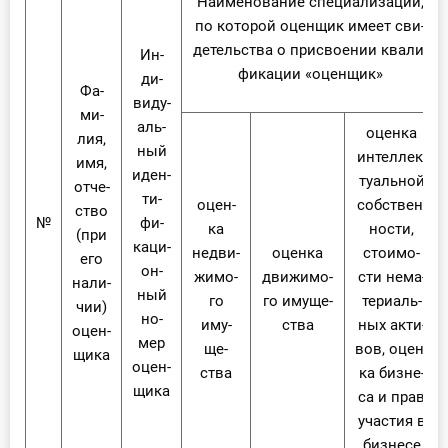
На­име­но­ва­ние спе­ци­а­ли­за­ции,
по ко­то­рой оцен­щик име­ет сви­
де­тель­ства о при­сво­е­нии ква­ли­
Ин­
фи­ка­ции «оцен­щик»
ди­
Фа­
ви­ду­
ми­
аль­
оцен­ка
лия,
ный
ин­тел­лек­
имя,
иден­
ту­аль­ной
от­че­
ти­
оцен­
соб­ствен­
ство
№
фи­
ка
но­сти,
(при
ка­ци­
недви­
оцен­ка
сто­и­мо­
его
он­
жи­мо­
дви­жи­мо­
сти нема­
на­ли­
ный
го
го иму­ще­
те­ри­аль­
чии)
но­
иму­
ства
ных ак­ти­
оцен­
мер
ще­
вов, оцен­
щи­ка
оцен­
ства
ка биз­не­
щи­ка
са и прав
уча­стия в
биз­не­се