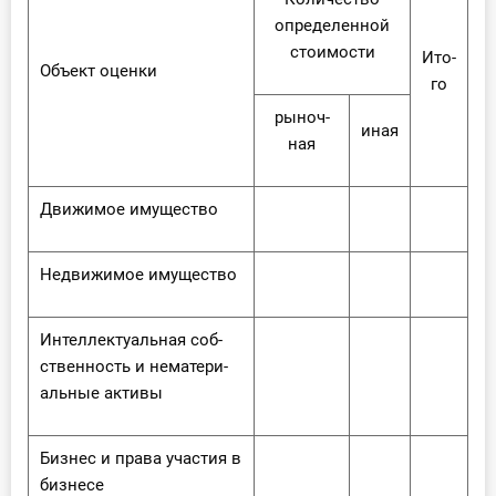
опре­де­лен­ной
сто­и­мо­сти
Ито­
Объ­ект оцен­ки
го
ры­ноч­
иная
ная
Дви­жи­мое иму­ще­ство
Недви­жи­мое иму­ще­ство
Ин­тел­лек­ту­аль­ная соб­
ствен­ность и нема­те­ри­
аль­ные ак­ти­вы
Биз­нес и пра­ва уча­стия в
биз­не­се