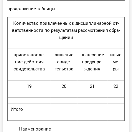
продолжение таблицы
Ко­ли­че­ство при­вле­чен­ных к дис­ци­пли­нар­ной от­
вет­ствен­но­сти по ре­зуль­та­там рас­смот­ре­ния об­ра­
ще­ний
при­оста­нов­ле­
ли­ше­ние
вы­не­се­ние
иные
ние дей­ствия
сви­де­
пре­ду­пре­
ме­
сви­де­тель­ства
тель­ства
жде­ния
ры
19
20
21
22
Ито­го
Наименование