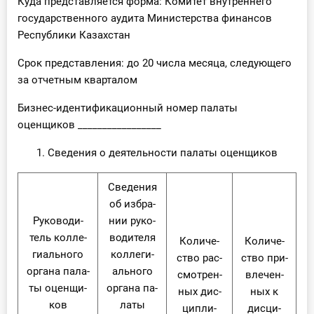
Куда представляется форма: Комитет внутреннего
государственного аудита Министерства финансов
Республики Казахстан
Срок представления: до 20 числа месяца, следующего
за отчетным кварталом
Бизнес-идентификационный номер палаты
оценщиков _________________
1. Сведения о деятельности палаты оценщиков
Све­де­ния
об из­бра­
Ру­ко­во­ди­
нии ру­ко­
тель кол­ле­
во­ди­те­ля
Ко­ли­че­
Ко­ли­че­
ги­аль­но­го
кол­ле­ги­
ство рас­
ство при­
ор­га­на па­ла­
аль­но­го
смот­рен­
вле­чен­
ты оцен­щи­
ор­га­на па­
ных дис­
ных к
ков
ла­ты
ци­пли­
дис­ци­