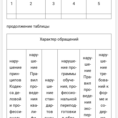
1
2
3
4
5
продолжение таблицы
Ха­рак­тер об­ра­ще­ний
на­ру­
на­ру­
на­ру­
на­ру­
ше­
на­ру­ше­
ше­
ше­
ше­ние
ние
ние про­
ние
ние
прин­
Пра­
грам­мы
тре­
Пра­
ци­пов
вил
на­ру­
обу­че­
бо­ва­
вил
Ко­дек­
про­
ше­
ния, про­
ний к
про­
са де­
ве­де­
ние
фес­си­о­
фор­
ве­де­
ло­вой
ния
стан­
наль­ной
ме и
ния
и про­
ква­
дар­
пе­ре­под­
со­
экс­
фес­си­
ли­
тов
го­тов­ки
дер­
пер­