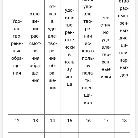
ство
от­
удо­
рас­
удо­
от­ло­
каз
вле­
смот­
вле­
ча­
Удо­
же­
в
тво­
рен­
тво­
стич­
вле­
ние
удо­
ре­
ных
рен­
но
тво­
рас­
вле­
нии
дис­
ные
удо­
ренн­
смот­
тво­
ис­
ци­
ис­ки
вле­
ные
ре­
ре­
ков в
пли­
в
тво­
об­ра­
ния
нии
поль­
нар­
поль­
рен­
ще­
об­ра­
об­
зу
ных
зу
ные
ния
ще­
ра­
па­ла­
дел
ист­
ис­ки
ния
ще­
ты
ца
ния
оцен­
щи­
ков
12
13
14
15
16
17
18