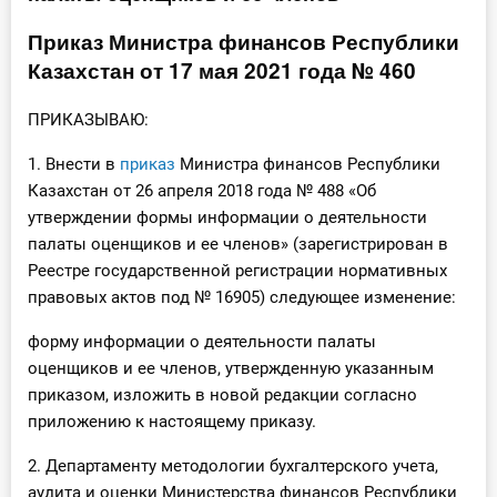
Инструменты
Приказ Министра финансов Республики
Казахстан от 17 мая 2021 года № 460
Вебинары
ПРИКАЗЫВАЮ:
Справочник бухгалтера
1. Внести в
приказ
Министра финансов Республики
Казахстан от 26 апреля 2018 года № 488 «Об
Участник ВЭД
утверждении формы информации о деятельности
палаты оценщиков и ее членов» (зарегистрирован в
Практика ИП
Реестре государственной регистрации нормативных
правовых актов под № 16905) следующее изменение:
Кадры. Труд. Зарплата.
форму информации о деятельности палаты
Учет по отраслям
оценщиков и ее членов, утвержденную указанным
приказом, изложить в новой редакции согласно
Юридический помощник
приложению к настоящему приказу.
Интернет-магазин
2. Департаменту методологии бухгалтерского учета,
аудита и оценки Министерства финансов Республики