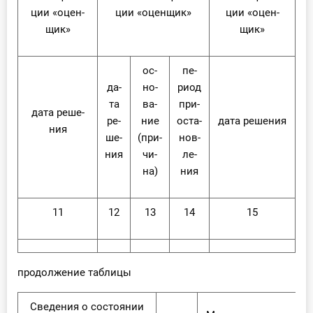
ции «оцен­
ции «оцен­щик»
ции «оцен­
щик»
щик»
ос­
пе­
да­
но­
ри­од
та
ва­
при­
да­та ре­ше­
ре­
ние
оста­
да­та ре­ше­ния
ния
ше­
(при­
нов­
ния
чи­
ле­
на)
ния
11
12
13
14
15
продолжение таблицы
Све­де­ния о со­сто­я­нии