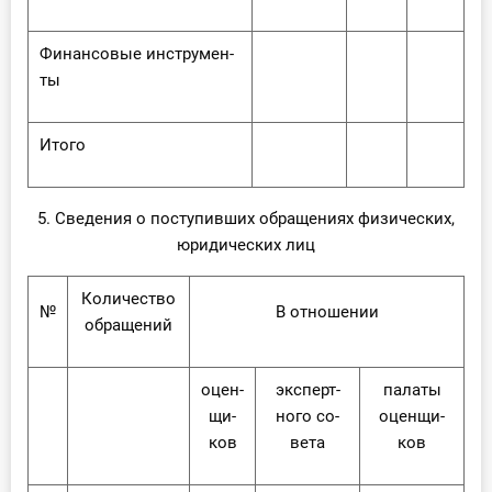
Фи­нан­со­вые ин­стру­мен­
ты
Ито­го
5. Сведения о поступивших обращениях физических,
юридических лиц
Ко­ли­че­ство
№
В от­но­ше­нии
об­ра­ще­ний
оцен­
экс­перт­
па­ла­ты
щи­
но­го со­
оцен­щи­
ков
ве­та
ков