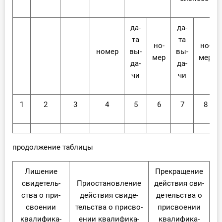
да­
да­
та
та
но­
но­
но­мер
вы­
вы­
мер
мер
да­
да­
чи
чи
1
2
3
4
5
6
7
8
продолжение таблицы
Ли­ше­ние
Пре­кра­ще­ние
сви­де­тель­
При­оста­нов­ле­ние
дей­ствия сви­
ства о при­
дей­ствия сви­де­
де­тель­ства о
сво­е­нии
тель­ства о при­сво­
при­сво­е­нии
ква­ли­фи­ка­
е­нии ква­ли­фи­ка­
ква­ли­фи­ка­