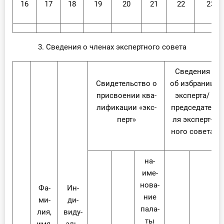
16
17
18
19
20
21
22
23
3. Сведения о членах экспертного совета
Све­де­ния
Сви­де­тель­ство о
об из­бра­нии
при­сво­е­нии ква­
экс­пер­та/
ли­фи­ка­ции «экс­
пред­се­да­те­
перт»
ля экс­перт­
но­го со­ве­та
на­
име­
но­ва­
Фа­
Ин­
ние
ми­
ди­
па­ла­
лия,
ви­ду­
ты