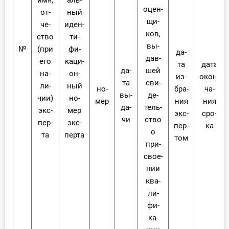
имя,
аль­
оцен­
от­
ный
щи­
че­
иден­
ков,
ство
ти­
вы­
№
(при
фи­
да­
дав­
его
ка­ци­
та
да­та
да­
шей
на­
он­
из­
окон­
та
сви­
ли­
ный
но­
бра­
ча­
вы­
де­
чии)
но­
мер
ния
ния
да­
тель­
экс­
мер
экс­
сро­
чи
ство
пер­
экс­
пер­
ка
о
та
пер­та
том
при­
сво­е­
нии
ква­
ли­
фи­
ка­