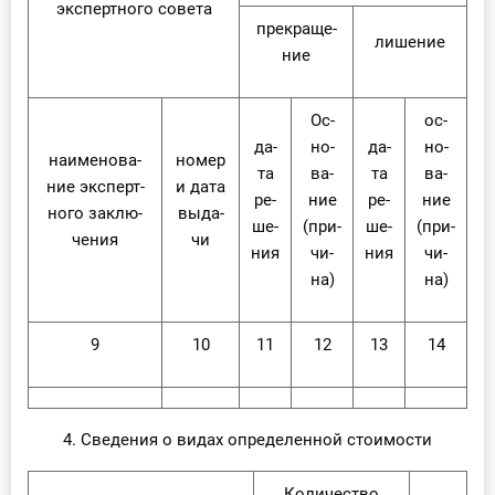
экс­перт­но­го со­ве­та
пре­кра­ще­
ли­ше­ние
ние
Ос­
ос­
да­
но­
да­
но­
на­име­но­ва­
но­мер
та
ва­
та
ва­
ние экс­перт­
и да­та
ре­
ние
ре­
ние
но­го за­клю­
вы­да­
ше­
(при­
ше­
(при­
че­ния
чи
ния
чи­
ния
чи­
на)
на)
9
10
11
12
13
14
4. Сведения о видах определенной стоимости
Ко­ли­че­ство