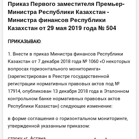
Приказ Первого заместителя Премьер-
Инструменты
Министра Республики Казахстан -
Министра финансов Республики
Вебинары
Казахстан от 29 мая 2019 года № 504
Справочник бухгалтера
ПРИКАЗЫВАЮ
:
1. Внести в приказ Министра финансов Республики
Участник ВЭД
Казахстан от 7 декабря 2018 года № 1060 «О некоторых
вопросах горизонтального мониторинга»
Практика ИП
(зарегистрирован в Реестре государственной
Кадры. Труд. Зарплата.
регистрации нормативных правовых актов под №
17914, опубликован 13 декабря 2018 года в Эталонном
Учет по отраслям
контрольном банке нормативных правовых актов
Республики Казахстан) следующее изменение:
Юридический помощник
в форме соглашения о горизонтальном мониторинге,
утвержденной указанным приказом:
Интернет-магазин
строку «г. Астана «____»________