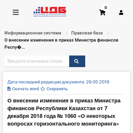
0
Информационная система
Правовая база
Получить консультацию
Текущий:
О внесении изменения в приказ Министра финансов
Респу�...
Купить доступ
Главная ИС
Дата последней редакции документа: 29.05.2019
Формы
Скачать word
Сохранить
О внесении изменения в приказ Министра
Консультации
финансов Республики Казахстан от 7
Правовая база
декабря 2018 года № 1060 «О некоторых
вопросах горизонтального мониторинга»
Библиотека бухгалтера