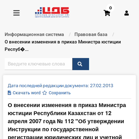
0
Информационная система
Правовая база
Получить консультацию
Текущий:
О внесении изменения в приказ Министра юстиции
Респуб�...
Купить доступ
Главная ИС
Дата последней редакции документа: 27.02.2013
Формы
Скачать word
Сохранить
О внесении изменения в приказ Министра
Консультации
юстиции Республики Казахстан от 12
Правовая база
апреля 2007 года № 112 "Об утверждении
Инструкции по государственной
Библиотека бухгалтера
регистрации юридических лиц и учетной