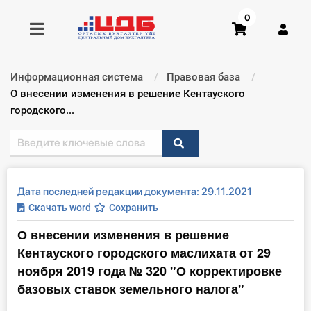
0
Информационная система
Правовая база
Получить консультацию
Текущий:
О внесении изменения в решение Кентауского
городского...
Купить доступ
Главная ИС
Дата последней редакции документа: 29.11.2021
Формы
Скачать word
Сохранить
О внесении изменения в решение
Консультации
Кентауского городского маслихата от 29
Правовая база
ноября 2019 года № 320 "О корректировке
базовых ставок земельного налога"
Библиотека бухгалтера