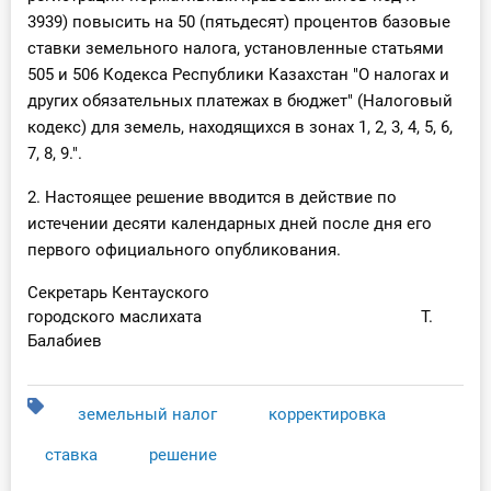
О Системе
3939) повысить на 50 (пятьдесят) процентов базовые
ставки земельного налога, установленные статьями
Обучение
505 и 506 Кодекса Республики Казахстан "О налогах и
других обязательных платежах в бюджет" (Налоговый
Тарифы
кодекс) для земель, находящихся в зонах 1, 2, 3, 4, 5, 6,
7, 8, 9.".
Тестирование для
бухгалтера
2. Настоящее решение вводится в действие по
истечении десяти календарных дней после дня его
первого официального опубликования.
Секретарь Кентауского
городского маслихата Т.
Балабиев
земельный налог
корректировка
ставка
решение