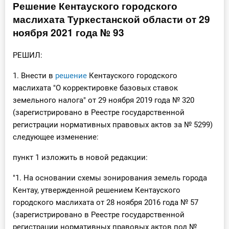
Решение Кентауского городского
Инструменты
маслихата Туркестанской области от 29
ноября 2021 года № 93
Вебинары
РЕШИЛ:
Справочник бухгалтера
1. Внести в
решение
Кентауского городского
маслихата "О корректировке базовых ставок
Участник ВЭД
земельного налога" от 29 ноября 2019 года № 320
(зарегистрировано в Реестре государственной
Практика ИП
регистрации нормативных правовых актов за № 5299)
следующее изменение:
Кадры. Труд. Зарплата.
пункт 1 изложить в новой редакции:
Учет по отраслям
"1. На основании схемы зонирования земель города
Юридический помощник
Кентау, утвержденной решением Кентауского
городского маслихата от 28 ноября 2016 года № 57
Интернет-магазин
(зарегистрировано в Реестре государственной
регистрации нормативных правовых актов под №