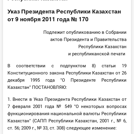
Инструменты
Указ Президента Республики Казахстан
от 9 ноября 2011 года № 170
Вебинары
Подлежит опубликованию в Собрании
Справочник бухгалтера
актов Президента и Правительства
Республики Казахстан
Участник ВЭД
и республиканской печати
В соответствии с подпунктом 8) статьи 19
Практика ИП
Конституционного закона Республики Казахстан от 26
декабря 1995 года "О Президенте Республики
Кадры. Труд. Зарплата.
Казахстан" ПОСТАНОВЛЯЮ:
Учет по отраслям
1. Внести в Указ Президента Республики Казахстан от
7 февраля 2001 года № 549 "О некоторых вопросах
Юридический помощник
функционирования национальной валюты Республики
Казахстан" (САПП Республики Казахстан, 2001 г., № 6,
Интернет-магазин
ст. 56; 2009 г., № 33, ст. 308) следующее изменение: