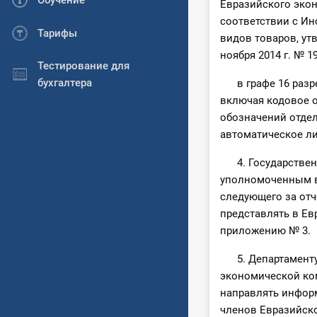
Обучение
Евразийского экон
соответствии с Ин
Тарифы
видов товаров, у
ноября 2014 г. № 19
Тестирование для
бухгалтера
в графе 16 разреш
включая кодовое о
обозначений отдел
автоматическое л
4. Государственн
уполномоченным в 
следующего за отч
представлять в Е
приложению № 3.
5. Департаменту 
экономической ко
направлять информ
членов Евразийск