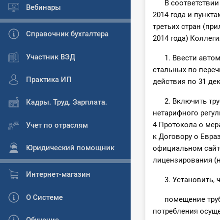
В соответствии с
Вебинары
2014 года и пункт
третьих стран (пр
Справочник бухгалтера
2014 года) Коллег
Участник ВЭД
1. Ввести автома
стальных по переч
Практика ИП
действия по 31 дек
2. Включить труб
Кадры. Труд. Зарплата.
нетарифного регул
4 Протокола о мер
Учет по отраслям
к Договору о Евра
Юридический помощник
официальном сайте
лицензирования (
Интернет-магазин
3. Установить, ч
О Системе
помещение труб с
потребления осуще