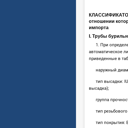
КЛАССИФИКАТОР 
отношении кото
импорта
I. Трубы буриль
1. При определен
автоматическое ли
приведенные в таб
наружный диаметр: 6
тип высадки: IU (
высадка);
группа прочности: 
тип резьбового уп
тип покрытия: ЕР 