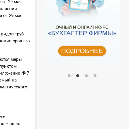
 от 29 мая
тношении
 от 29 мая
видов труб
новив срок его
яются меры
 пунктом
риложение № 7
уемый на
оматического
его
ва – члена