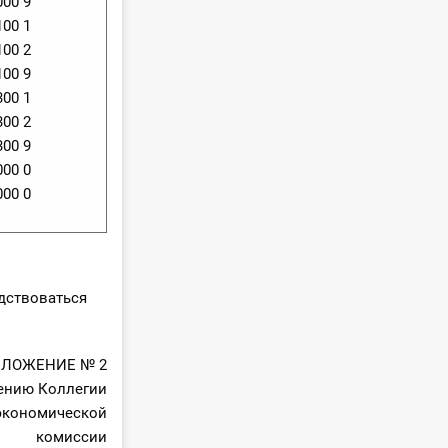
000 9
100 1
100 2
100 9
300 1
300 2
300 9
000 0
000 0
дствоваться
ЛОЖЕНИЕ № 2
ению Коллегии
экономической
комиссии