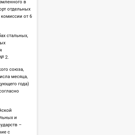
рмленного в
орт отдельных
 комиссии от 6
ах стальных,
вых
я
№ 2.
ого союза,
исла месяца,
дующего года)
согласно
йской
льных и
сударств –
вие с