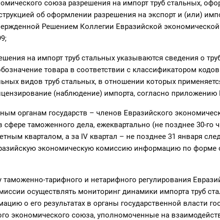
омического союза разрешения на импорт труб стальных, офо
струкцией об оформлении разрешения на экспорт и (или) имп
твержденной Решением Коллегии Евразийской экономической
9;
ения на импорт труб стальных указываются сведения о труб
бозначение товара в соответствии с классификатором кодо
ьных видов труб стальных, в отношении которых применяетс
ицензирование (наблюдение) импорта, согласно приложению 
ым органам государств – членов Евразийского экономическ
сфере таможенного дела, ежеквартально (не позднее 30-го ч
етным кварталом, а за IV квартал – не позднее 31 января сле
вразийскую экономическую комиссию информацию по форме 
таможенно-тарифного и нетарифного регулирования Еврази
миссии осуществлять мониторинг динамики импорта труб ста
ацию о его результатах в органы государственной власти го
ого экономического союза, уполномоченные на взаимодейст