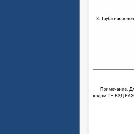
3. Труба насосн
Примечание. Для 
кодом ТН ВЭД ЕАЭ