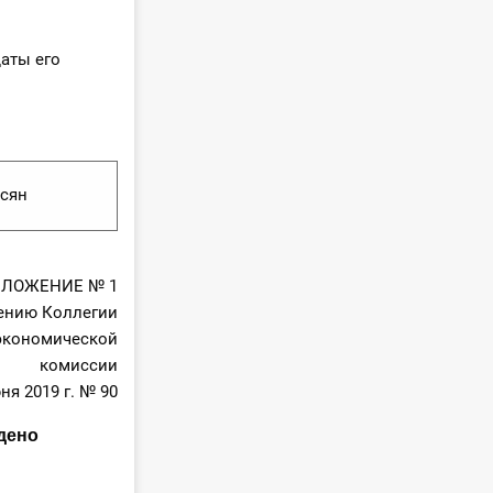
аты его
исян
ЛОЖЕНИЕ № 1
ению Коллегии
экономической
комиссии
ня 2019 г. № 90
дено