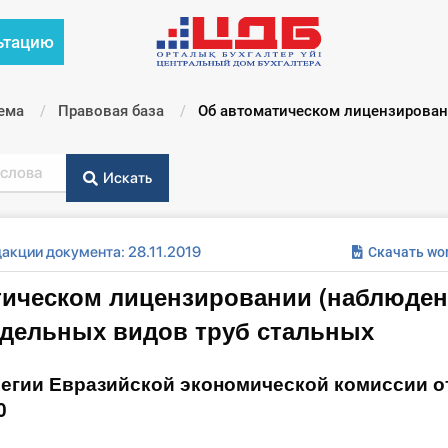
ьтацию
ема
Правовая база
Текущий:
Об автоматическом лицензировани
Искать
акции документа: 28.11.2019
Скачать wo
тическом лицензировании (наблюден
тдельных видов труб стальных
егии Евразийской экономической комиссии о
0