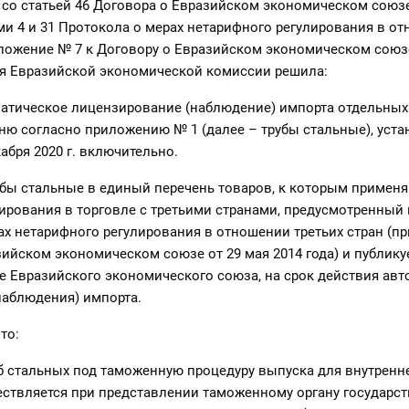
о статьей 46 Договора о Евразийском экономическом союзе
ами 4 и 31 Протокола о мерах нетарифного регулирования в о
иложение № 7 к Договору о Евразийском экономическом союзе
ия Евразийской экономической комиссии решила:
тическое лицензирование (наблюдение) импорта отдельных 
ню согласно приложению № 1 (далее – трубы стальные), уста
абря 2020 г. включительно.
ы стальные в единый перечень товаров, к которым примен
ирования в торговле с третьими странами, предусмотренный
ах нетарифного регулирования в отношении третьих стран (п
зийском экономическом союзе от 29 мая 2014 года) и публик
 Евразийского экономического союза, на срок действия авт
наблюдения) импорта.
то:
тальных под таможенную процедуру выпуска для внутренн
ствляется при представлении таможенному органу государст