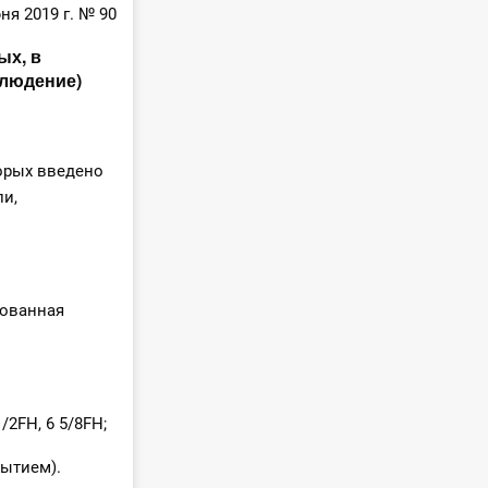
ня 2019 г. № 90
ых, в
блюдение)
орых введено
и,
рованная
2FH, 6 5/8FH;
рытием).