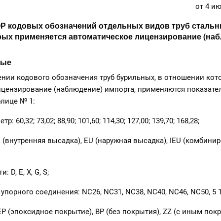
от 4 ию
кодовых обозначений отдельных видов труб стальн
рых применяется автоматическое лицензирование (на
ные
ии кодового обозначения труб бурильных, в отношении кот
цензирование (наблюдение) импорта, применяются показател
лице № 1:
0,32; 73,02; 88,90; 101,60; 114,30; 127,00; 139,70; 168,28;
внутренняя высадка), EU (наружная высадка), IEU (комбини
D, E, X, G, S;
орного соединения: NC26, NC31, NC38, NC40, NC46, NC50, 5 1/
(эпоксидное покрытие), ВР (без покрытия), ZZ (с иным пок