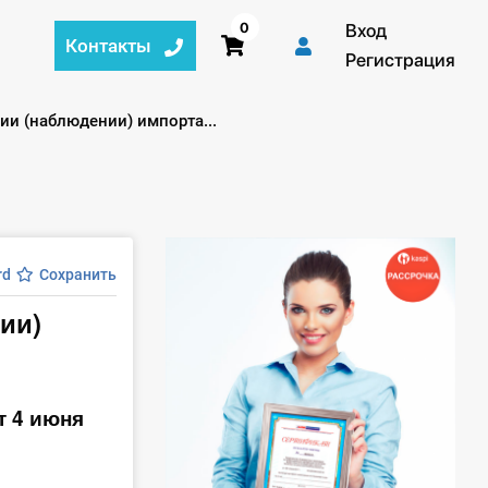
0
Вход
Контакты
Регистрация
и (наблюдении) импорта...
rd
Сохранить
ии)
т 4 июня