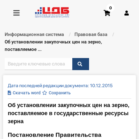
0
Информационная система
Правовая база
Получить консультацию
Текущий:
Об установлении закупочных цен на зерно,
поставляемое ...
Купить доступ
Главная ИС
Дата последней редакции документа: 10.12.2015
Формы
Скачать word
Сохранить
Об установлении закупочных цен на зерно,
Консультации
поставляемое в государственные ресурсы
Правовая база
зерна
Постановление Правительства
Библиотека бухгалтера