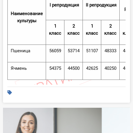
I репродукция
II репродукция
реп
Наименование
культуры
1
2
1
2
1
класс
класс
класс
класс
клас
Пшеница
56059
53714
51107
48333
4462
Ячмень
54375
44500
42625
40250
4000