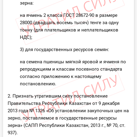
зерна:
О Системе
на ячмень 2 класса ГОСТ 28672-90 в размере
Обучение
28000 (двадцать восемь тысяч) тенге за одну
тонну (для плательщиков и неплательщиков
Тарифы
НДС);
Тестирование для
3) для государственных ресурсов семян:
бухгалтера
на семена пшеницы мягкой яровой и ячменя по
репродукциям и классам посевного стандарта
согласно приложению к настоящему
постановлению.
2. Признать утратившим силу постановление
Правительства Республики Казахстан от 9 декабря
2013 года № 1326 «Об установлении закупочных цен на
зерно, поставляемое в государственные ресурсы
зерна» (САПП Республики Казахстан, 2013 г., № 70, ст.
937).