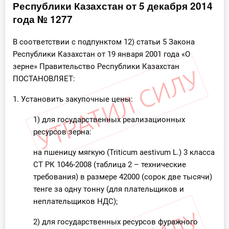
Республики Казахстан от 5 декабря 2014
Инструменты
года № 1277
Вебинары
В соответствии с подпунктом 12) статьи 5 Закона
Республики Казахстан от 19 января 2001 года «О
зерне» Правительство Республики Казахстан
Справочник бухгалтера
ПОСТАНОВЛЯЕТ:
Участник ВЭД
1. Установить закупочные цены:
Практика ИП
1) для государственных реализационных
ресурсов зерна:
Кадры. Труд. Зарплата.
на пшеницу мягкую (Triticum aestivum L.) 3 класса
Учет по отраслям
СТ РК 1046-2008 (таблица 2 – технические
требования) в размере 42000 (сорок две тысячи)
Юридический помощник
тенге за одну тонну (для плательщиков и
неплательщиков НДС);
Интернет-магазин
2) для государственных ресурсов фуражного