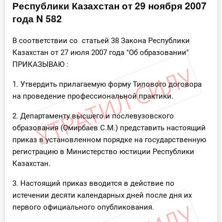
Республики Казахстан от 29 ноября 2007
Инструменты
года N 582
Вебинары
В соответствии со статьей 38 Закона Республики
Казахстан от 27 июля 2007 года "Об образовании"
ПРИКАЗЫВАЮ :
Справочник бухгалтера
1. Утвердить прилагаемую форму Типового договора
Участник ВЭД
на проведение профессиональной практики.
Практика ИП
2. Департаменту высшего и послевузовского
образования (Омирбаев C.М.) представить настоящий
Кадры. Труд. Зарплата.
приказ в установленном порядке на государственную
регистрацию в Министерство юстиции Республики
Учет по отраслям
Казахстан.
Юридический помощник
3. Настоящий приказ вводится в действие по
истечении десяти календарных дней после дня их
Интернет-магазин
первого официального опубликования.