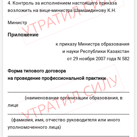
4. Контроль за исполнением настоящего приказа
О Системе
возложить на вице-министра Шамшидинову К.Н.
Обучение
Министр
Тарифы
Приложение
к приказу Министра образования
Тестирование для
и науки Республики Казахстан
бухгалтера
от 29 ноября 2007 года N 582
Форма типового договора
на проведение профессиональной практики
____________________________________________________________
(наименование организации образования, в
лице
____________________________________________________________
(фамилия, имя, отчество руководителя или иного
уполномоченного лица)
____________________________________________________________