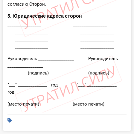
согласию Сторон.
5. Юридические адреса сторон
________________ ________________
________________ ________________
________________ ________________
________________ ________________
Руководитель _________________ Руководитель
_________________
(подпись) (подпись)
"___" ______________ год "___" ______________
год
(место печати) (место печати)