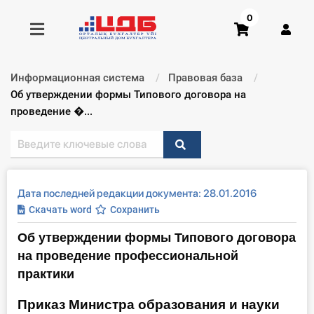
0
Информационная система
Правовая база
Получить консультацию
Текущий:
Об утверждении формы Типового договора на
проведение �...
Купить доступ
Главная ИС
Дата последней редакции документа: 28.01.2016
Формы
Скачать word
Сохранить
Об утверждении формы Типового договора
Консультации
на проведение профессиональной
Правовая база
практики
Приказ Министра образования и науки
Библиотека бухгалтера