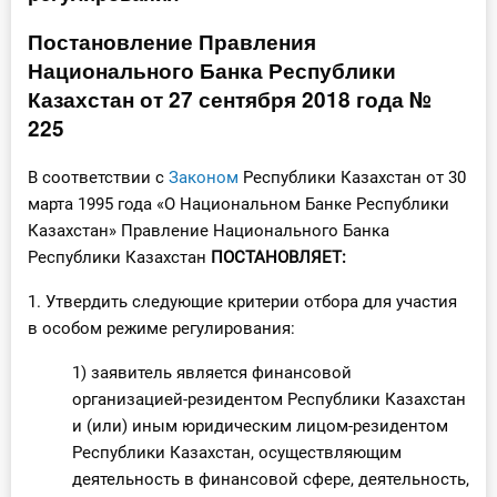
Инструменты
Постановление Правления
Национального Банка Республики
Вебинары
Казахстан от 27 сентября 2018 года №
225
Справочник бухгалтера
В соответствии с
Законом
Республики Казахстан от 30
Участник ВЭД
марта 1995 года «О Национальном Банке Республики
Казахстан» Правление Национального Банка
Практика ИП
Республики Казахстан
ПОСТАНОВЛЯЕТ:
Кадры. Труд. Зарплата.
1. Утвердить следующие критерии отбора для участия
в особом режиме регулирования:
Учет по отраслям
1) заявитель является финансовой
организацией-резидентом Республики Казахстан
Юридический помощник
и (или) иным юридическим лицом-резидентом
Республики Казахстан, осуществляющим
Интернет-магазин
деятельность в финансовой сфере, деятельность,