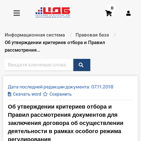
0
Информационная система
Правовая база
Получить консультацию
Текущий:
Об утверждении критериев отбора и Правил
рассмотрения...
Купить доступ
Главная ИС
Дата последней редакции документа: 07.11.2018
Формы
Скачать word
Сохранить
Об утверждении критериев отбора и
Консультации
Правил рассмотрения документов для
Правовая база
заключения договора об осуществлении
деятельности в рамках особого режима
Библиотека бухгалтера
регулирования