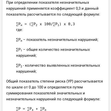
При определении показателя незначительных
нарушений применяется коэффициент 0,3 и данный
показатель рассчитывается по следующей формуле:
∑Р
 = (∑Р
 х 100/∑Р
) х 0,3
н
2
1
где:
∑Р
– показатель незначительных нарушений;
н
∑Р
– общее количество незначительных
1
нарушений;
∑Р
- количество выявленных незначительных
2
нарушений;
Общий показатель степени риска (УР) рассчитывается
по шкале от 0 до 100 и определяется путем
суммирования показателей значительных и
незначительных нарушений по следующей формуле:
∑Р = ∑Р
 + ∑Р
з
н