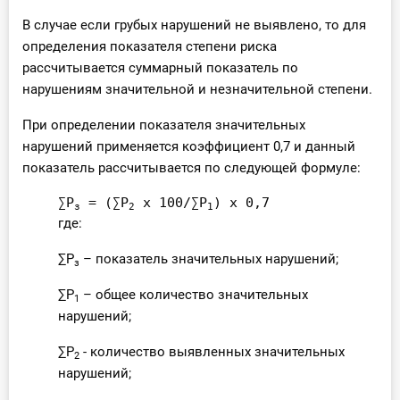
В случае если грубых нарушений не выявлено, то для
определения показателя степени риска
рассчитывается суммарный показатель по
нарушениям значительной и незначительной степени.
При определении показателя значительных
нарушений применяется коэффициент 0,7 и данный
показатель рассчитывается по следующей формуле:
∑Р
 = (∑Р
 х 100/∑Р
) х 0,7
з
2
1
где:
∑Р
– показатель значительных нарушений;
з
∑Р
– общее количество значительных
1
нарушений;
∑Р
- количество выявленных значительных
2
нарушений;