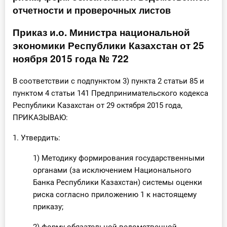
отчетности и проверочных листов
Инструменты
Приказ и.о. Министра национальной
Вебинары
экономики Республики Казахстан от 25
ноября 2015 года № 722
Справочник бухгалтера
В соответствии с подпунктом 3) пункта 2 статьи 85 и
Участник ВЭД
пунктом 4 статьи 141 Предпринимательского кодекса
Республики Казахстан от 29 октября 2015 года,
Практика ИП
ПРИКАЗЫВАЮ:
Кадры. Труд. Зарплата.
1. Утвердить:
1) Методику формирования государственными
Учет по отраслям
органами (за исключением Национального
Банка Республики Казахстан) системы оценки
Юридический помощник
риска согласно приложению 1 к настоящему
приказу;
Интернет-магазин