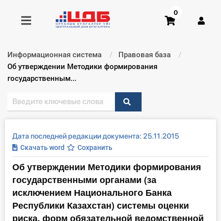
0
Информационная система
Правовая база
Получить консультацию
Текущий:
Об утверждении Методики формирования
государственным...
Купить доступ
Главная ИС
Дата последней редакции документа: 25.11.2015
Формы
Скачать word
Сохранить
Об утверждении Методики формирования
Консультации
государственными органами (за
Правовая база
исключением Национального Банка
Республики Казахстан) системы оценки
Библиотека бухгалтера
риска, форм обязательной ведомственной