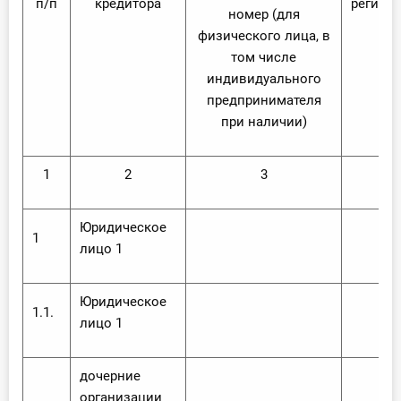
п/п
кредитора
регист
номер (для
физического лица, в
том числе
индивидуального
предпринимателя
при наличии)
1
2
3
4
Юридическое
1
лицо 1
Юридическое
1.1.
лицо 1
дочерние
организации