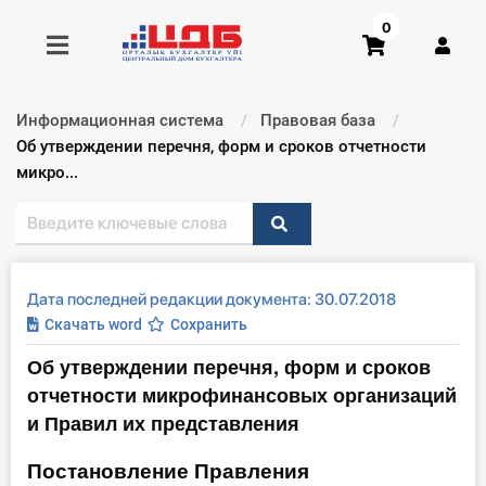
0
Информационная система
Правовая база
Получить консультацию
Текущий:
Об утверждении перечня, форм и сроков отчетности
микро...
Купить доступ
Главная ИС
Дата последней редакции документа: 30.07.2018
Формы
Скачать word
Сохранить
Об утверждении перечня, форм и сроков
Консультации
отчетности микрофинансовых организаций
Правовая база
и Правил их представления
Постановление Правления
Библиотека бухгалтера