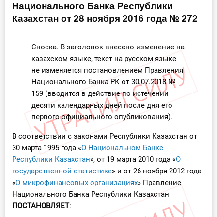
Национального Банка Республики
Инструменты
Казахстан от 28 ноября 2016 года № 272
Вебинары
Сноска. В заголовок внесено изменение на
казахском языке, текст на русском языке
Справочник бухгалтера
не изменяется постановлением Правления
Национального Банка РК от 30.07.2018 №
Участник ВЭД
159 (вводится в действие по истечении
десяти календарных дней после дня его
Практика ИП
первого официального опубликования).
Кадры. Труд. Зарплата.
В соответствии с законами Республики Казахстан от
30 марта 1995 года «
О Национальном Банке
Учет по отраслям
Республики Казахстан
», от 19 марта 2010 года «
О
государственной статистике
» и от 26 ноября 2012 года
Юридический помощник
«
О микрофинансовых организациях
» Правление
Национального Банка Республики Казахстан
Интернет-магазин
ПОСТАНОВЛЯЕТ
: