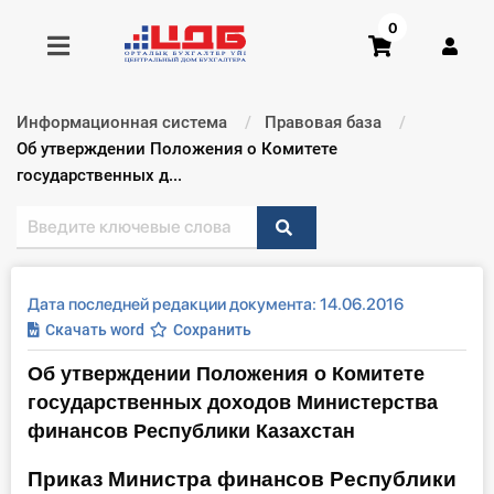
0
Информационная система
Правовая база
Получить консультацию
Текущий:
Об утверждении Положения о Комитете
государственных д...
Купить доступ
Главная ИС
Дата последней редакции документа: 14.06.2016
Формы
Скачать word
Сохранить
Об утверждении Положения о Комитете
Консультации
государственных доходов Министерства
Правовая база
финансов Республики Казахстан
Приказ Министра финансов Республики
Библиотека бухгалтера