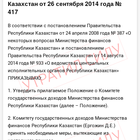
Казахстан от 26 сентября 2014 года №
Инструменты
417
Вебинары
В соответствии с постановлением Правительства
Республики Казахстан от 24 апреля 2008 года № 387 «О
некоторых вопросах Министерства финансов
Справочник бухгалтера
Республики Казахстан» и постановлением
Участник ВЭД
Правительства Республики Казахстан от 14 августа
2014 года № 933 «О ведомствах центральных
Практика ИП
исполнительных органов Республики Казахстан»
ПРИКАЗЫВАЮ:
Кадры. Труд. Зарплата.
1. Утвердить прилагаемое Положение о Комитете
государственных доходов Министерства финансов
Учет по отраслям
Республики Казахстан (далее – Положение).
Юридический помощник
2. Комитету государственных доходов Министерства
финансов Республики Казахстан (Ергожин Д.Е.)
Интернет-магазин
принять необходимые меры, вытекающие из