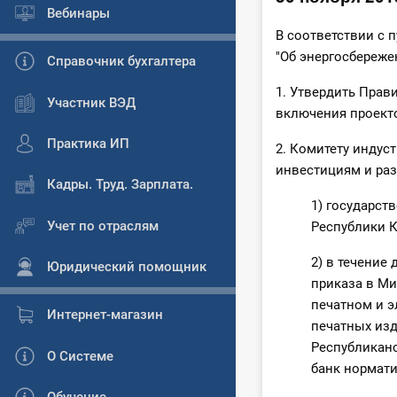
Вебинары
В соответствии с п
"Об энергосбереж
Справочник бухгалтера
1. Утвердить Прав
Участник ВЭД
включения проекто
Практика ИП
2. Комитету индус
инвестициям и раз
Кадры. Труд. Зарплата.
1) государст
Учет по отраслям
Республики К
2) в течение
Юридический помощник
приказа в Ми
печатном и 
Интернет-магазин
печатных изд
Республикан
О Системе
банк нормати