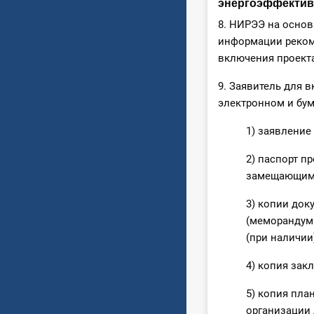
энергоэффектив
8. НИРЭЭ на осно
информации реком
включения проекта
9. Заявитель для 
электронном и бу
1) заявление
2) паспорт п
замещающим 
3) копии док
(меморандумы
(при наличии)
4) копия зак
5) копия пла
организации 