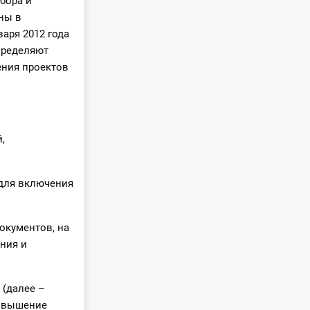
бора и
ны в
варя 2012 года
пределяют
ения проектов
,
 для включения
окументов, на
ния и
 (далее –
повышение