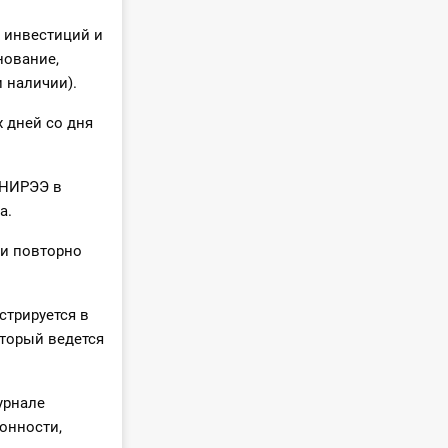
 инвестиций и
нование,
 наличии).
 дней со дня
 НИРЭЭ в
а.
 и повторно
стрируется в
оторый ведется
урнале
онности,