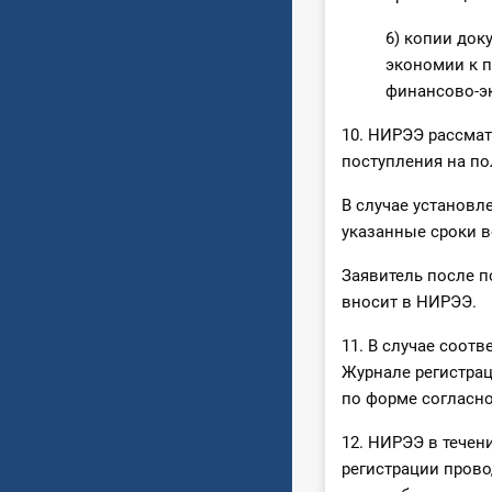
6) копии док
экономии к 
финансово-эк
10. НИРЭЭ рассмат
поступления на по
В случае установл
указанные сроки в
Заявитель после п
вносит в НИРЭЭ.
11. В случае соот
Журнале регистрац
по форме согласн
12. НИРЭЭ в течени
регистрации прово