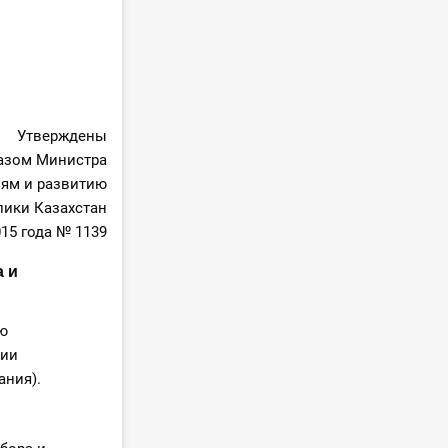
Утверждены
азом Министра
иям и развитию
лики Казахстан
015 года № 1139
 и
ю
нии
ания).