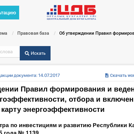
ьтацию
ема
Правовая база
Текущий:
Об утверждении Правил формирова
Искать
акции документа: 14.07.2017
Скачать wo
дении Правил формирования и веде
гоэффективности, отбора и включе
 карту энергоэффективности
тра по инвестициям и развитию Республики Ка
5 года № 1139