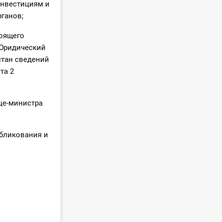
инвестициям и
рганов;
тоящего
 Юридический
стан сведений
та 2
це-министра
убликования и