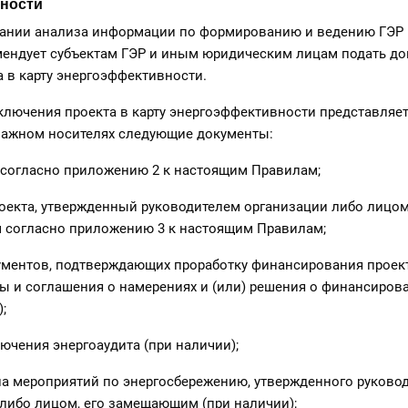
ности
вании анализа информации по формированию и ведению ГЭР 
ендует субъектам ГЭР и иным юридическим лицам подать до
 в карту энергоэффективности.
включения проекта в карту энергоэффективности представляе
мажном носителях следующие документы:
 согласно приложению 2 к настоящим Правилам;
роекта, утвержденный руководителем организации либо лицом
согласно приложению 3 к настоящим Правилам;
ументов, подтверждающих проработку финансирования проек
 и соглашения о намерениях и (или) решения о финансирова
;
лючения энергоаудита (при наличии);
на мероприятий по энергосбережению, утвержденного руково
либо лицом, его замещающим (при наличии);