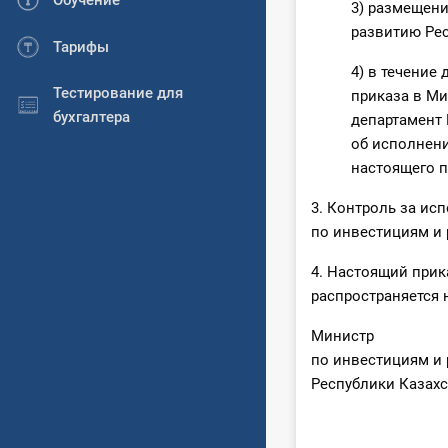
Обучение
3) размещени
развитию Рес
Тарифы
4) в течение
Тестирование для
приказа в Ми
бухгалтера
департамент 
об исполнени
настоящего п
3. Контроль за ис
по инвестициям и 
4. Настоящий прик
распространяется 
Министр
по инвестициям и
Респ
А. Ис