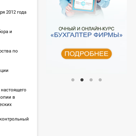
ря 2012 года
бора и
рства по
иции
и настоящего
копии в
еских
в
 контрольный