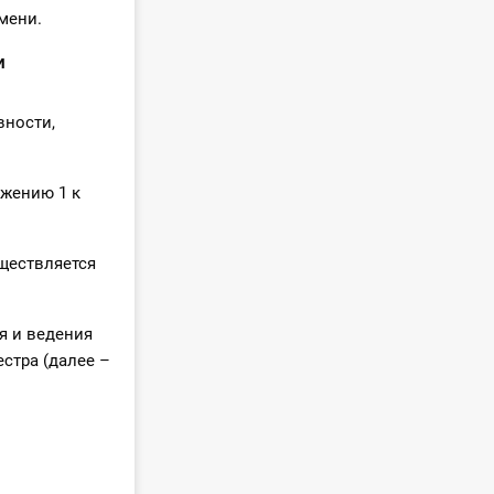
мени.
и
вности,
ожению 1 к
уществляется
я и ведения
стра (далее –