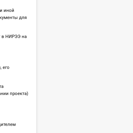
и иной
кументы для
т в НИРЭЭ на
, его
та
нии проекта)
дителем