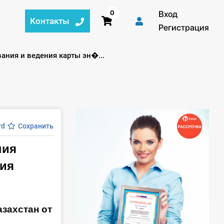
0
Вход
Контакты
Регистрация
ния и ведения карты эн�...
rd
Сохранить
ния
ния
захстан от