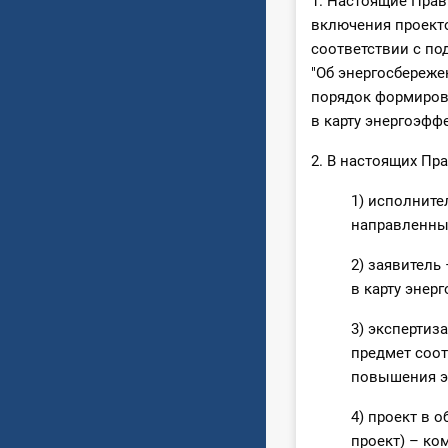
1. Настоящие Прав
включения проекто
соответствии с под
"Об энергосбереже
порядок формирова
в карту энергоэфф
2. В настоящих Пр
1) исполнит
направленны
2) заявитель
в карту энер
3) экспертиз
предмет соот
повышения э
4) проект в 
проект) – ко