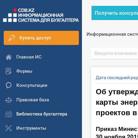
Получить консул
Информационная сист
Купить доступ
Главная ИС
Формы
Дата последней ред
Консультации
Об утверж
карты энер
Правовая база
проектов в
Библиотека бухгалтера
Приказ Минис
Инструменты
30 ноября 201