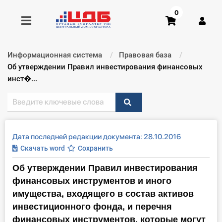
0
Информационная система
Правовая база
Получить консультацию
Текущий:
Об утверждении Правил инвестирования финансовых
инст�...
Купить доступ
Главная ИС
Дата последней редакции документа: 28.10.2016
Формы
Скачать word
Сохранить
Об утверждении Правил инвестирования
Консультации
финансовых инструментов и иного
Правовая база
имущества, входящего в состав активов
инвестиционного фонда, и перечня
Библиотека бухгалтера
финансовых инструментов, которые могут