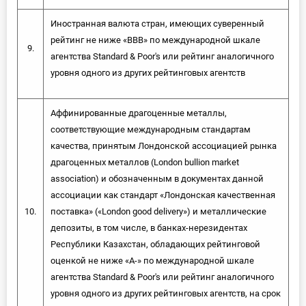
Иностранная валюта стран, имеющих суверенный
рейтинг не ниже «ВВВ» по международной шкале
9.
агентства Standard & Poor's или рейтинг аналогичного
уровня одного из других рейтинговых агентств
Аффинированные драгоценные металлы,
соответствующие международным стандартам
качества, принятым Лондонской ассоциацией рынка
драгоценных металлов (London bullion market
association) и обозначенным в документах данной
ассоциации как стандарт «Лондонская качественная
10.
поставка» («London good delivery») и металлические
депозиты, в том числе, в банках-нерезидентах
Республики Казахстан, обладающих рейтинговой
оценкой не ниже «А-» по международной шкале
агентства Standard & Poor's или рейтинг аналогичного
уровня одного из других рейтинговых агентств, на срок