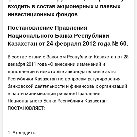
входить в состав акционерных и паевых
Инструменты
инвестиционных фондов
Вебинары
Постановление Правления
Национального Банка Республики
Справочник бухгалтера
Казахстан от 24 февраля 2012 года № 60.
Участник ВЭД
В соответствии с Законом Республики Казахстан от 28
декабря 2011 года «О внесении изменений и
Практика ИП
дополнений в некоторые законодательные акты
Республики Казахстан по вопросам регулирования
Кадры. Труд. Зарплата.
банковской деятельности и финансовых организаций
в части минимизации рисков» Правление
Учет по отраслям
Национального Банка Республики Казахстан
ПОСТАНОВЛЯЕТ:
Юридический помощник
Интернет-магазин
1. Утвердить: