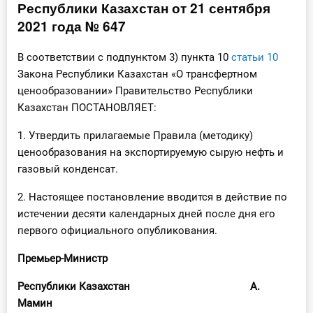
Республики Казахстан от 21 сентября
Инструменты
2021 года № 647
Вебинары
В соответствии с подпунктом 3) пункта 10
статьи 10
Закона Республики Казахстан «О трансфертном
ценообразовании» Правительство Республики
Справочник бухгалтера
Казахстан ПОСТАНОВЛЯЕТ:
Участник ВЭД
1. Утвердить прилагаемые Правила (методику)
ценообразования на экспортируемую сырую нефть и
Практика ИП
газовый конденсат.
Кадры. Труд. Зарплата.
2. Настоящее постановление вводится в действие по
истечении десяти календарных дней после дня его
Учет по отраслям
первого официального опубликования.
Юридический помощник
Премьер-Министр
Республики Казахстан А.
Интернет-магазин
Мамин