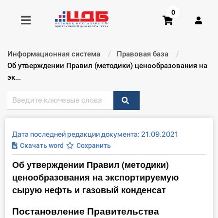
0
Информационная система
Правовая база
Получить консультацию
Текущий:
Об утверждении Правил (методики) ценообразования на
эк...
Купить доступ
Главная ИС
Дата последней редакции документа: 21.09.2021
Формы
Скачать word
Сохранить
Об утверждении Правил (методики)
Консультации
ценообразования на экспортируемую
Правовая база
сырую нефть и газовый конденсат
Постановление Правительства
Библиотека бухгалтера