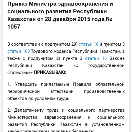
Приказ Министра здравоохранения и
Инструменты
социального развития Республики
Казахстан от 28 декабря 2015 года №
Вебинары
1057
Справочник бухгалтера
В соответствии с подпунктом 29)
статьи 16
и пунктом 3
статьи 183
Трудового кодекса Республики Казахстан, а
Участник ВЭД
также с подпунктом 2) пункта 3
статьи 16
Закона
Республики Казахстан «О государственной
Практика ИП
статистике»
ПРИКАЗЫВАЮ:
Кадры. Труд. Зарплата.
1. Утвердить прилагаемые Правила обязательной
периодической аттестации производственных
Учет по отраслям
объектов по условиям труда.
Юридический помощник
2. Департаменту труда и социального партнерства
Министерства здравоохранения и социального
Интернет-магазин
развития Республики Казахстан в установленном
законодательством порядке обеспечить: