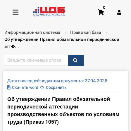
0
Информационная система
Правовая база
Получить консультацию
Текущий:
Об утверждении Правил обязательной периодической
атт�...
Купить доступ
Главная ИС
Дата последней редакции документа: 27.04.2026
Формы
Скачать word
Сохранить
Об утверждении Правил обязательной
Консультации
периодической аттестации
Правовая база
производственных объектов по условиям
труда (Приказ 1057)
Библиотека бухгалтера