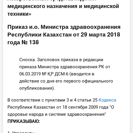
медицинского назначения и медицинской
Инструменты
техники»
Вебинары
Приказ и.о. Министра здравоохранения
Республики Казахстан от 29 марта 2018
Справочник бухгалтера
года № 138
Участник ВЭД
Сноска. Заголовок приказа в редакции
Практика ИП
приказа Министра здравоохранения РК от
06.03.2019 № ҚР ДСМ-6 (вводится в
Кадры. Труд. Зарплата.
действие со дня его первого официального
опубликования).
Учет по отраслям
В соответствии c пунктами 3 и 4 статьи 25
Кодекса
Республики Казахстан от 18 сентября 2009 года "О
Юридический помощник
здоровье народа и системе здравоохранения"
ПРИКАЗЫВАЮ:
Интернет-магазин