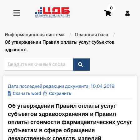
0
Информационная система
Правовая база
Получить консультацию
Текущий:
Об утверждении Правил оплаты услуг субъектов
здравоох...
Купить доступ
Главная ИС
Дата последней редакции документа: 10.04.2019
Формы
Скачать word
Сохранить
Об утверждении Правил оплаты услуг
Консультации
субъектов здравоохранения и Правил
Правовая база
оплаты стоимости фармацевтических услуг
субъектам в сфере обращения
Библиотека бухгалтера
лекарственных средств, изделий