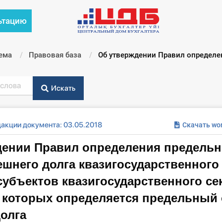
ьтацию
ема
Правовая база
Текущий:
Об утверждении Правил определен
Искать
дакции документа: 03.05.2018
Скачать wo
дении Правил определения предельн
шнего долга квазигосударственного
субъектов квазигосударственного сек
 которых определяется предельный
олга