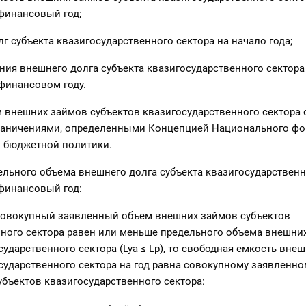
финансовый год;
лг субъекта квазигосударственного сектора на начало года;
ения внешнего долга субъекта квазигосударственного сектора
финансовом году.
внешних займов субъектов квазигосударственного сектора 
граничениями, определенными Концепцией Национального фо
 бюджетной политики.
льного объема внешнего долга субъекта квазигосударственн
финансовый год:
а совокупный заявленный объем внешних займов субъектов
нного сектора равен или меньше предельного объема внешни
сударственного сектора (Lya ≤ Lp), то свободная емкость вне
сударственного сектора на год равна совокупному заявленно
бъектов квазигосударственного сектора: