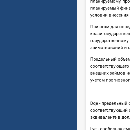
планируемому, пр
планируемый фина
условии внесения 
При этом для опре
квазигосударстве
государственному 
заимствований и о
Предельный объем 
соответствующего
внешних займов на
учетом прогнозног
Dqe - предельный 
соответствующий 
эквиваленте в дол
Lye - свободная е