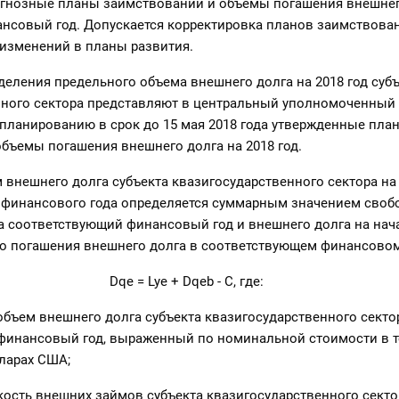
огнозные планы заимствований и объемы погашения внешнег
нсовый год. Допускается корректировка планов заимствова
изменений в планы развития.
деления предельного объема внешнего долга на 2018 год суб
нного сектора представляют в центральный уполномоченный 
планированию в срок до 15 мая 2018 года утвержденные пла
бъемы погашения внешнего долга на 2018 год.
внешнего долга субъекта квазигосударственного сектора на
 финансового года определяется суммарным значением своб
 соответствующий финансовый год и внешнего долга на нача
о погашения внешнего долга в соответствующем финансовом
Dqe = Lye + Dqeb - С, где:
объем внешнего долга субъекта квазигосударственного секто
финансовый год, выраженный по номинальной стоимости в т
ларах США;
мкость внешних займов субъекта квазигосударственного секто