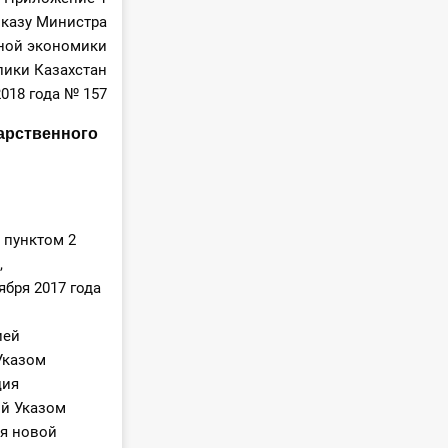
иказу Министра
ной экономики
лики Казахстан
2018 года № 157
арственного
 пунктом 2
,
бря 2017 года
ией
Указом
ция
ой Указом
ия новой