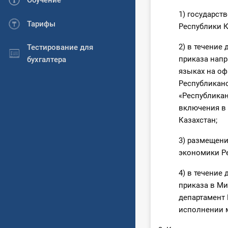
Обучение
1) государст
Тарифы
Республики К
2) в течение
Тестирование для
приказа напр
бухгалтера
языках на оф
Республиканс
«Республика
включения в
Казахстан;
3) размещени
экономики Ре
4) в течение
приказа в Ми
департамент
исполнении м