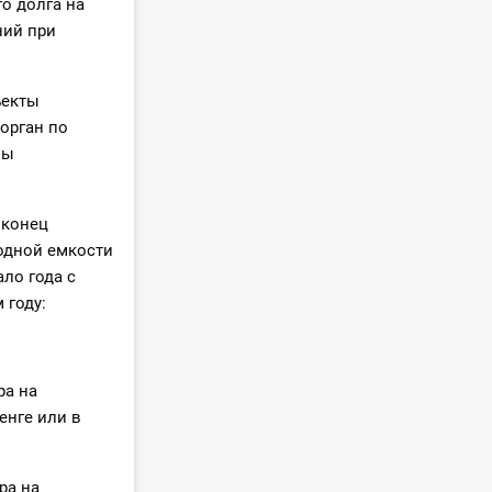
о долга на
ний при
ъекты
орган по
ны
 конец
одной емкости
ло года с
 году:
ра на
енге или в
ра на