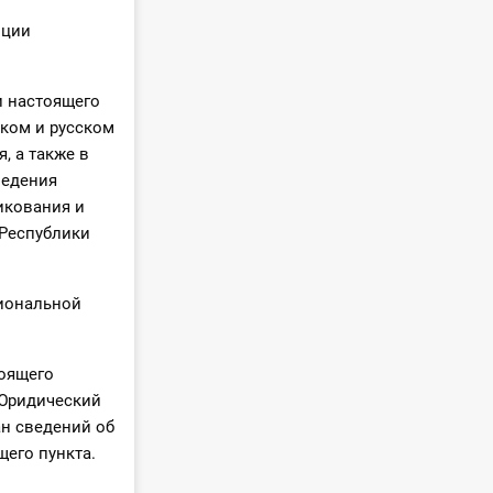
иции
и настоящего
ском и русском
, а также в
ведения
икования и
Республики
циональной
тоящего
 Юридический
н сведений об
щего пункта.