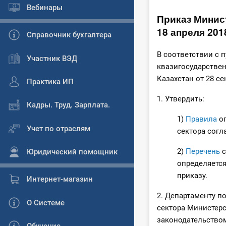
Вебинары
Приказ Минис
18 апреля 201
Справочник бухгалтера
В соответствии с 
Участник ВЭД
квазигосударствен
Казахстан от 28 се
Практика ИП
1. Утвердить:
Кадры. Труд. Зарплата.
1)
Правила
оп
Учет по отраслям
сектора согл
2)
Перечень
с
Юридический помощник
определяется
приказу.
Интернет-магазин
2. Департаменту п
О Системе
сектора Министер
законодательством