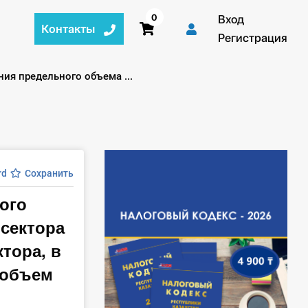
0
Вход
Контакты
Регистрация
ия предельного объема ...
rd
Сохранить
ого
 сектора
тора, в
 объем