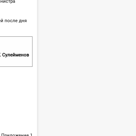
инистра
ей после дня
. Сулейменов
Приложение 1