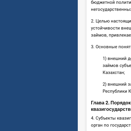
бюджетной полити
негосударственных
2. Целью настоящ
устойчивости вне
займов, привлека
3. Основные понят
1) внешний д
займов субъе
Казахстан;
2) внешний з
Республики К
Глава 2. Порядо
квазигосударств
4. Субъекты кваз
орган по государс