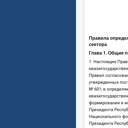
Правила определ
сектора
Глава 1. Общие 
1. Настоящие Пра
квазигосударствен
Правил согласован
утвержденных пост
№ 601, и определя
квазигосударствен
формирования и и
Президента Респуб
Национального фо
Президента Респуб