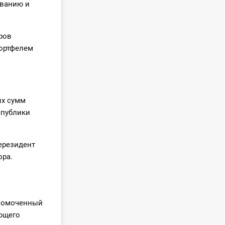
ованию и
ров
портфелем
ых сумм
спублики
ерезидент
ора.
лномоченный
ующего