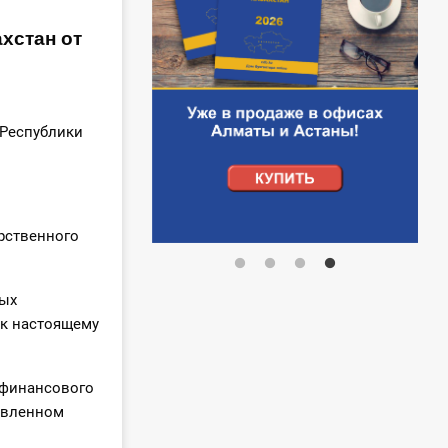
хстан от
в
 Республики
рственного
рых
 к настоящему
 финансового
овленном