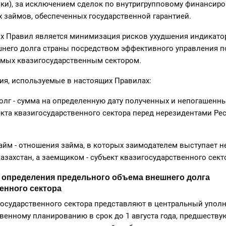
ки), за исключением сделок по внутригрупповому финансир
 займов, обеспеченных государственной гарантией.
их Правил является минимизация рисков ухудшения индикато
шнего долга страны посредством эффективного управления 
емых квазигосударственным сектором.
ия, используемые в настоящих Правилах:
олг - сумма на определенную дату полученных и непогашенн
кта квазигосударственного сектора перед нерезидентами Ре
айм - отношения займа, в которых заимодателем выступает н
азахстан, а заемщиком - субъект квазигосударственного сект
к определения предельного объема внешнего долга
енного сектора
игосударственного сектора представляют в центральный упо
твенному планированию в срок до 1 августа года, предшеств