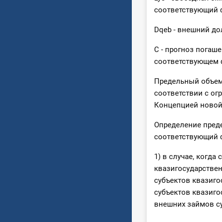
соответствующий 
Dqeb - внешний до
С - прогноз погаш
соответствующем 
Предельный объем 
соответствии с о
Концепцией новой
Определение преде
соответствующий 
1) в случае, когд
квазигосударстве
субъектов квазиго
субъектов квазиго
внешних займов су