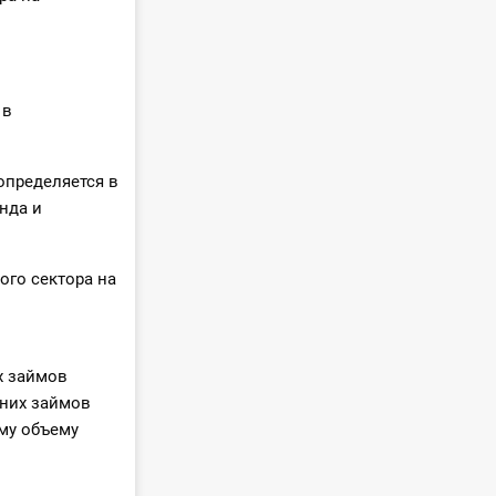
 в
определяется в
нда и
ого сектора на
х займов
шних займов
му объему