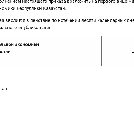
полнением настоящего приказа возложить на первого вице-м
номики Республики Казахстан.
аз вводится в действие по истечении десяти календарных дн
ального опубликования.
альной экономики
хстан
Т
в
тан