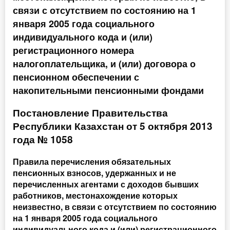
связи с отсутствием по состоянию на 1
Инструменты
января 2005 года социального
индивидуального кода и (или)
Вебинары
регистрационного номера
налогоплательщика, и (или) договора о
Справочник бухгалтера
пенсионном обеспечении с
накопительными пенсионными фондами
Участник ВЭД
Постановление Правительства
Практика ИП
Республики Казахстан от 5 октября 2013
года № 1058
Кадры. Труд. Зарплата.
Правила перечисления обязательных
Учет по отраслям
пенсионных взносов, удержанных и не
перечисленных агентами с доходов бывших
Юридический помощник
работников, местонахождение которых
неизвестно, в связи с отсутствием по состоянию
Интернет-магазин
на 1 января 2005 года социального
индивидуального кода и (или) регистрационного