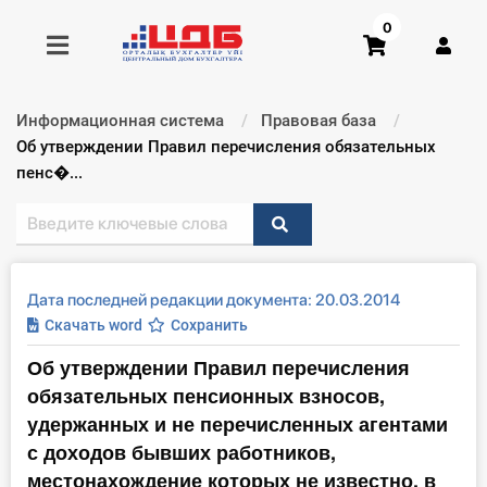
0
Информационная система
Правовая база
Получить консультацию
Текущий:
Об утверждении Правил перечисления обязательных
пенс�...
Купить доступ
Главная ИС
Дата последней редакции документа: 20.03.2014
Формы
Скачать word
Сохранить
Об утверждении Правил перечисления
Консультации
обязательных пенсионных взносов,
Правовая база
удержанных и не перечисленных агентами
с доходов бывших работников,
Библиотека бухгалтера
местонахождение которых не известно, в